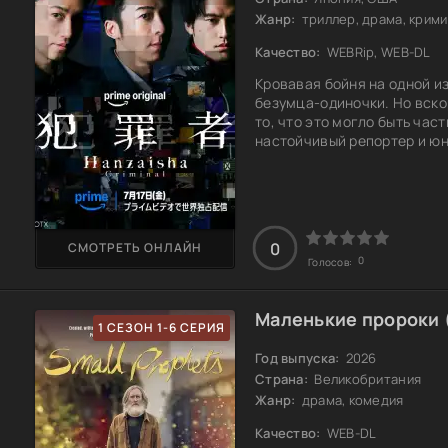
Жанр:
триллер, драма, крим
Качество:
WEBRip, WEB-DL
Кровавая бойня на одной и
безумца-одиночки. Но вск
то, что это могло быть ча
настойчивый репортер и юн
объединяются в поисках пр
довести дело до конца, но 
преступниками, но и с цел
разоблачить настоящих ви
0
СМОТРЕТЬ ОНЛАЙН
0
Голосов:
Маленькие пророки (
1 СЕЗОН 1-6 СЕРИЯ
Год выпуска:
2026
Страна:
Великобритания
Жанр:
драма, комедия
Качество:
WEB-DL