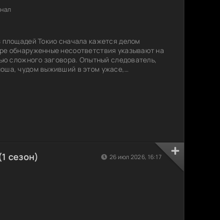
инал
з площадей Токио сначала кажется делом
оре обнаруженные несоответствия указывают на
стью сложного заговора. Опытный следователь,
оша, чудом выживший в этом ужасе,
авды. У каждого из них есть свои причины
им предстоит столкнуться не только с
ой коррумпированной системой. Смогут ли они
новников,
1 сезон)
26 июл 2026, 16:17