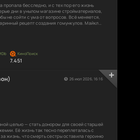
 пропала бесследно, и с тех пор его жизнь
серые дни в унылом магазине стройматериалов,
бы не сойти с ума от вопросов. Всё меняется,
таринный рецепт создания гомункулов. Майкл
 крошечных пророков в надежде, что они
 ответят на вопросы, которые терзают его
 новым намёком тревога лишь усиливается:
7.451
зон)
26 июл 2026, 16:16
нной целью — стать донором для своей старшей
кемии. Её жизнь так тесно переплеталась с
 за жизнь, что смерть сестры оставила героиню