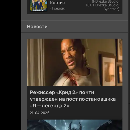
(HDrezka Studio.
Кертис
18+, HDrezka Studio,
(1 сезон)
Syncmer)
Новости
Режиссер «Крид 2» почти
утвержден на пост постановщика
«Я — легенда 2»
21-04-2026