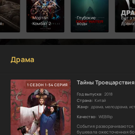
Мортал
Глубокие
Вот эт
я
Комбат 2
воды
драма
Драма
Тайны Троецарствия 
1 СЕЗОН 1-54 СЕРИЯ
Год выпуска:
2018
Страна:
Китай
Жанр:
драма, мелодрама, ис
Качество:
WEBRip
События разворачиваются в
бушевала ожесточенная бо