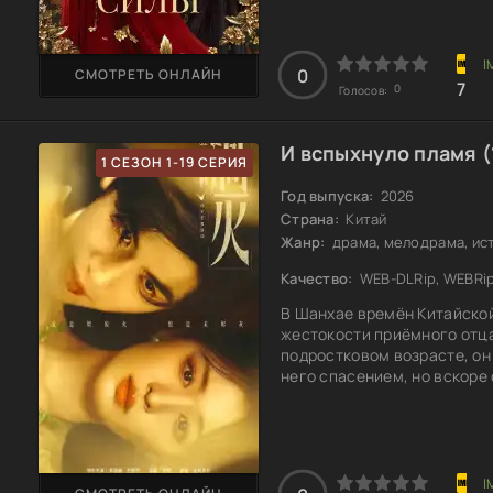
встречается наследный при
обладающий острым умом. 
0
СМОТРЕТЬ ОНЛАЙН
7
0
Голосов:
И вспыхнуло пламя (
1 СЕЗОН 1-19 СЕРИЯ
Год выпуска:
2026
Страна:
Китай
Жанр:
драма, мелодрама, ис
Качество:
WEB-DLRip, WEBRi
В Шанхае времён Китайской
жестокости приёмного отца
подростковом возрасте, он
него спасением, но вскоре
годы их чувства начинают 
чтобы защитить других, и и
невеста старшего брата Ци
любовь вновь связывают