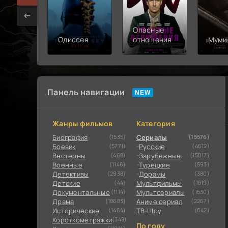
Опасные
Одиссея
отношения
Муми
Панель навигации
Жанры фильмов
Категория
Биография
(1535)
Сериалы
(15576)
Боевик
(5771)
Русские
(4612)
Вестерны
(468)
Зарубежные
(15017)
Военные
(1146)
Турецкие
(593)
Детективы
(2938)
Дорамы
(380)
Детские
(44)
Мультфильмы
(1819)
Документальные
(1114)
Мультсериалы
(1530)
Драма
(18683)
Аниме сериал
(2267)
Исторические
(1464)
ТВ-Шоу
(642)
Короткометражки
(348)
По году