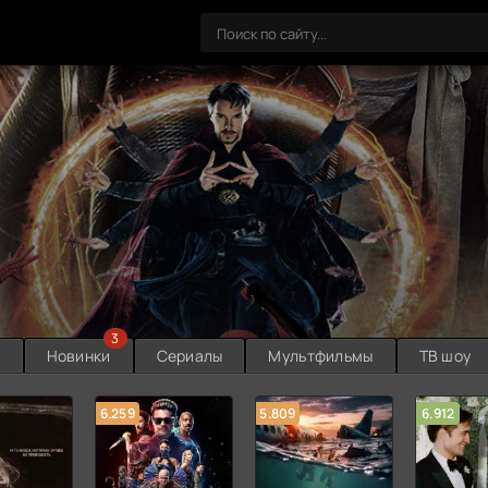
3
ы
Новинки
Сериалы
Мультфильмы
ТВ шоу
6.259
5.809
6.912