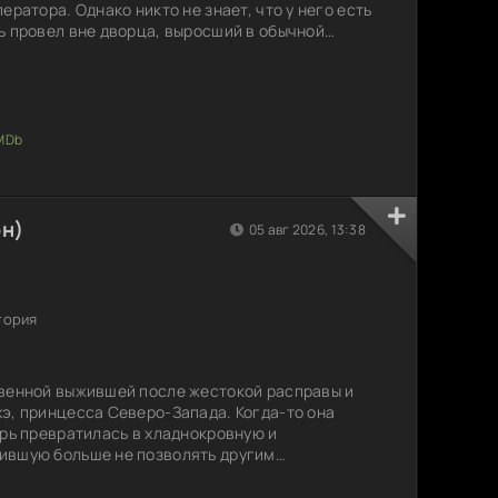
ератора. Однако никто не знает, что у него есть
ь провел вне дворца, выросший в обычной
ну приходят сторонники Хань с предложением
о брата. Как сложится жизнь простого человека
 ли он и его новые союзники восстановить
он)
05 авг 2026, 13:38
тория
твенной выжившей после жестокой расправы и
э, принцесса Северо-Запада. Когда-то она
ерь превратилась в хладнокровную и
ившую больше не позволять другим
. Встает на опасный путь борьбы за власть, где
ься предательством. На этом пути ей