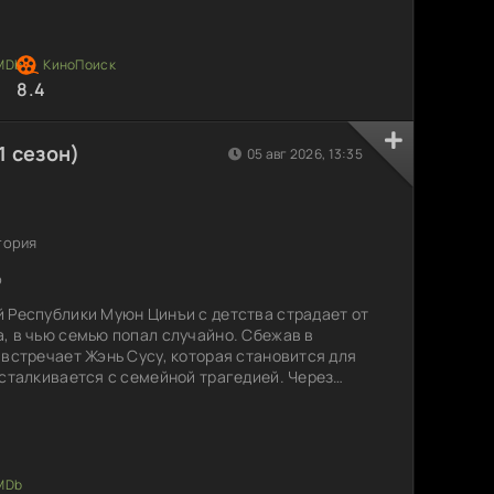
нц Сяо Хуаюн — физически слабый, но
Объединившись в борьбе против
8.4
1 сезон)
05 авг 2026, 13:35
тория
p
 Республики Муюн Цинъи с детства страдает от
, в чью семью попал случайно. Сбежав в
 встречает Жэнь Сусу, которая становится для
 сталкивается с семейной трагедией. Через
вспыхивать, но Жэнь инсценирует свою смерть,
счезает. Спустя три года она возвращается как
нъи. Горечь предательства и неугасимая