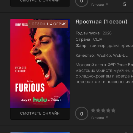
0
СМОТРЕТЬ ОНЛАЙН
5
0
Голосов:
Яростная (1 сезон)
1 СЕЗОН 1-4 СЕРИЯ
Год выпуска:
2026
Страна:
США
Жанр:
триллер, драма, крим
Качество:
WEBRip, WEB-DL
Молодой агент ФБР Элис Бл
жестоких убийств мужчин. 
с хладнокровием и всегда 
перерастает в психологиче
пересмотреть свои предста
приближает её к Кэтрин, но
большее?
0
СМОТРЕТЬ ОНЛАЙН
0
Голосов: