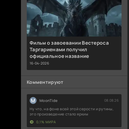
Фильм о завоевании Вестероса
Таргариенами получил
официальное название
16-04-2026
Комментируют
M
MoonTide
08.08.26
Ну что, на фоне всей этой серости и рутины,
это произведение стало ярким
0,1% МИРА