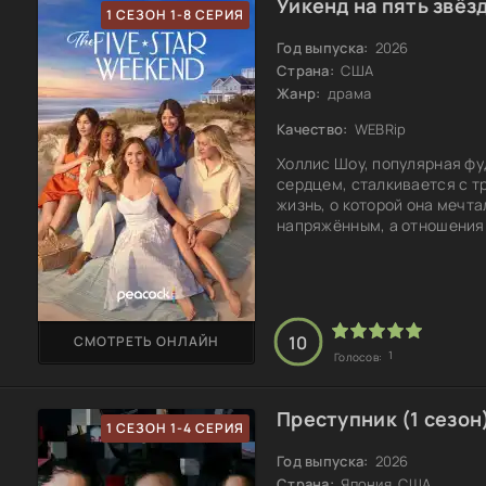
Уикенд на пять звёзд
1 СЕЗОН 1-8 СЕРИЯ
Год выпуска:
2026
Страна:
США
Жанр:
драма
Качество:
WEBRip
Холлис Шоу, популярная ф
сердцем, сталкивается с т
жизнь, о которой она мечта
напряжённым, а отношения
одобрения подписчиков лиш
попытках справиться с гор
пригласить трёх подруг, ка
жизни, в свой дом на Нанта
10
СМОТРЕТЬ ОНЛАЙН
1
Голосов:
Преступник (1 сезон
1 СЕЗОН 1-4 СЕРИЯ
Год выпуска:
2026
Страна:
Япония, США