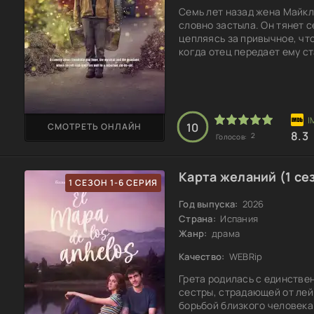
Семь лет назад жена Майкла
словно застыла. Он тянет 
цепляясь за привычное, что
когда отец передает ему с
начинает тайно выращивать
раскроют судьбу любимой и
долгое время. Но с каждым
кажется, правда может
10
СМОТРЕТЬ ОНЛАЙН
8.3
2
Голосов:
Карта желаний (1 се
1 СЕЗОН 1-6 СЕРИЯ
Год выпуска:
2026
Страна:
Испания
Жанр:
драма
Качество:
WEBRip
Грета родилась с единстве
сестры, страдающей от лей
борьбой близкого человека