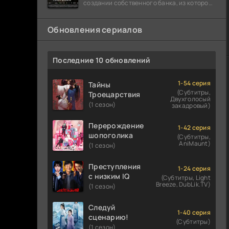
создании собственного банка, из которого
он планировал похитить миллиарды
долларов. Однако,
Обновления сериалов
Последние 10 обновлений
1-54 серия
Тайны
(Субтитры,
Троецарствия
Двухголосый
(1 сезон)
закадровый)
Перерождение
1-42 серия
шопоголика
(Субтитры,
AniMaunt)
(1 сезон)
Преступления
1-24 серия
с низким IQ
(Субтитры, Light
Breeze, DubLik.TV)
(1 сезон)
Следуй
1-40 серия
сценарию!
(Субтитры)
(1 сезон)