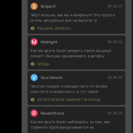
S
SniperX
08.08.26
Черт возьми, как же я кайфанул! Это просто
огонь, визуально все на высоте, а
РЫЦАРЬ-ДРАКОН
M
Midnight
08.08.26
Как же круто было увидеть такой мощный
сюжет! Эмоции зашкаливали, а актёры
МОЩЬ
V
Voxi Venom
08.08.26
Честно говоря, я ожидал чего-то более
светлого и сказочного, а тут такой
БЕЛОСНЕЖКА УМИРАЕТ В КОНЦЕ
R
RavenStone
08.08.26
Как же круто было наблюдать за тем, как
главный герой выкручивается из