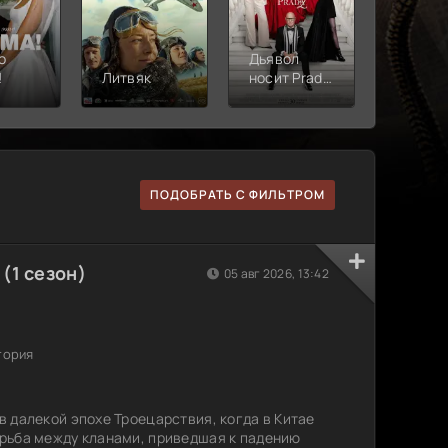
о
Дьявол
!
Литвяк
носит Prada
Верши
2
ПОДОБРАТЬ С ФИЛЬТРОМ
(1 сезон)
05 авг 2026, 13:42
тория
 далекой эпохе Троецарствия, когда в Китае
рьба между кланами, приведшая к падению