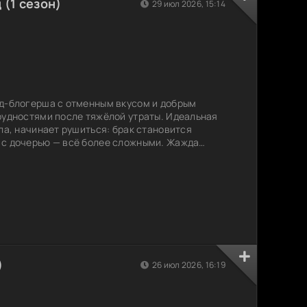
 (1 сезон)
29 июл 2026, 15:14
уд-блогерша с отменным вкусом и добрым
рудностями после тяжёлой утраты. Идеальная
ла, начинает рушиться: брак становится
 с дочерью — всё более сложными. Жажда
ь усугубляет её внутреннюю пустоту. В
ем и восстановить себя, Холлис решает
ждая из которых связана с разными этапами её
кете. Но вместе с
)
26 июл 2026, 16:19