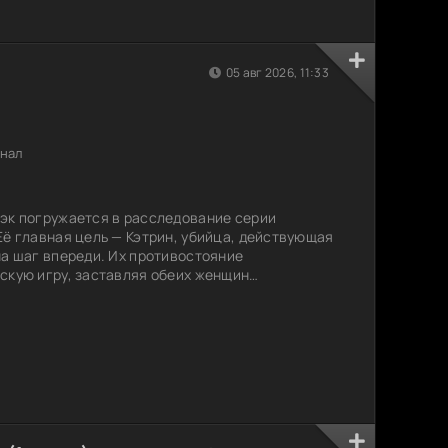
05 авг 2026, 11:33
инал
эк погружается в расследование серии
Её главная цель — Кэтрин, убийца, действующая
на шаг впереди. Их противостояние
скую игру, заставляя обеих женщин
вления о добре и зле. Каждый шаг Элис
 что если за этой охотой скрывается нечто