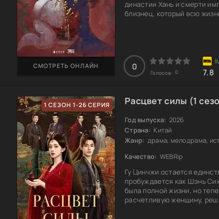
династии Хань и смерти имп
близнец, который всю жизн
семье. Неожиданно к Лю Пи
занять место его погибшег
в роли императора? Смогут
былую славу династии?
0
СМОТРЕТЬ ОНЛАЙН
7.8
0
Голосов:
Расцвет силы (1 сез
1 СЕЗОН 1-26 СЕРИЯ
Год выпуска:
2026
Страна:
Китай
Жанр:
драма, мелодрама, ис
Качество:
WEBRip
Гу Цинчжи остается единс
пробуждается как Шэнь Сих
была полной жизни, но теп
расчетливую женщину, реш
контролировать свою судьбу
каждый союз может обернут