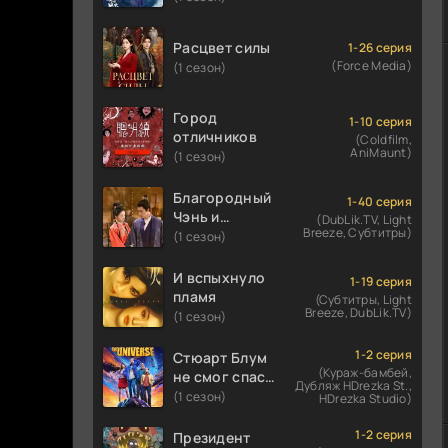
Расцвет силы
1-26 серия
(Force Media)
(1 сезон)
Город
1-10 серия
отличников
(Coldfilm,
AniMaunt)
(1 сезон)
Благородный
1-40 серия
Чэнь и
(DubLik.TV, Light
Breeze, Субтитры)
прекрасная
(1 сезон)
Цзинь
И вспыхнуло
1-19 серия
пламя
(Субтитры, Light
Breeze, DubLik.TV)
(1 сезон)
1-2 серия
Стюарт Блум
(Кураж-бамбей,
не смог спасти
Дубляж HDrezka St.,
вселенную
(1 сезон)
HDrezka Studio)
1-2 серия
Президент