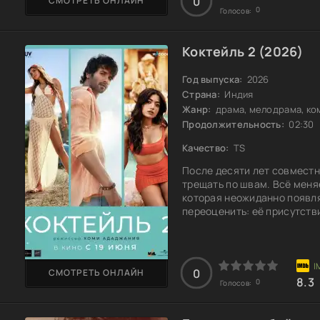
0
СМОТРЕТЬ ОНЛАЙН
0
Голосов:
Коктейль 2 (2026)
Год выпуска:
2026
Страна:
Индия
Жанр:
драма, мелодрама, ко
Продолжительность:
02:30
Качество:
TS
После десяти лет совместн
трещать по швам. Всё меня
которая неожиданно появля
переоценить: её присутств
давно забытые эмоции. Дия
чувства и доверие друг к д
прошлого, когда стабильно
справиться с новыми вызо
0
СМОТРЕТЬ ОНЛАЙН
8.3
0
Голосов: