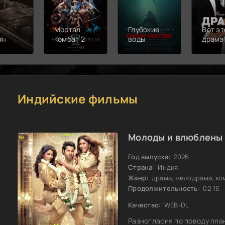
Мортал
Глубокие
Вот эт
я
Комбат 2
воды
драма
Индийские фильмы
Молоды и влюблены 
Год выпуска:
2026
Страна:
Индия
Жанр:
драма, мелодрама, ко
Продолжительность:
02:16
Качество:
WEB-DL
Разногласия по поводу пла