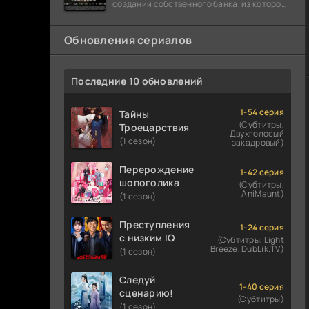
создании собственного банка, из которого
он планировал похитить миллиарды
долларов. Однако,
Обновления сериалов
Последние 10 обновлений
1-54 серия
Тайны
(Субтитры,
Троецарствия
Двухголосый
(1 сезон)
закадровый)
Перерождение
1-42 серия
шопоголика
(Субтитры,
AniMaunt)
(1 сезон)
Преступления
1-24 серия
с низким IQ
(Субтитры, Light
Breeze, DubLik.TV)
(1 сезон)
Следуй
1-40 серия
сценарию!
(Субтитры)
(1 сезон)