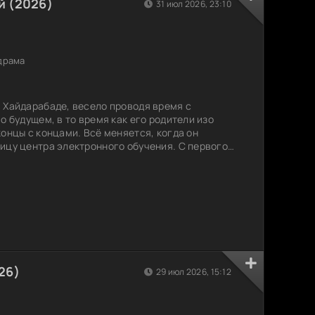
 (2026)
31 июл 2026, 23:10
драма
 Хайдарабаде, весело проводя время с
о будущем, в то время как его родители изо
онцы с концами. Всё меняется, когда он
ицу центра электронного обучения. С первого
тарается привлечь её внимание, но она ставит
уждать только после того, как он получит
ади этого Мунна впервые серьёзно берётся за
вою
26)
29 июл 2026, 15:12