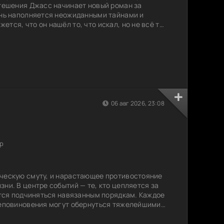
утешения Джасс начинает новый роман за
знь наполняется неожиданными тайнами и
тся, что он нашёл то, что искал, но не всё так
ями обернётся его новое увлечение?
)
06 авг 2026, 23:08
р
ическую смуту, и нарастающее противостояние
ни. В центре событий — те, кто цепляется за
ается подчиняться навязанным порядкам. Каждое
неповиновения могут обернуться тяжелейшими
 навсегда изменить судьбы людей. В условиях
 главным героям предстоит проявить