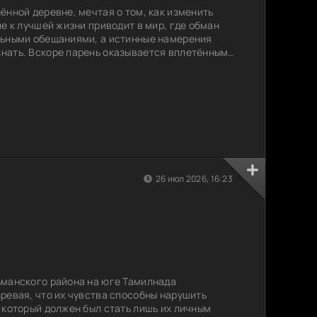
ённой деревне, мечтая о том, как изменить
е к лучшей жизни приводит в мир, где обман
льными обещаниями, а истинные намерения
нать. Вскоре парень оказывается вплетённым в
 не в силах контролировать, и перед ним встаёт
я дальше или спасти себя. Испытания
ть свои убеждения и переосмыслить цели.
я
26 июл 2026, 16:23
ьманского района на юге Тамилнада
ревая, что их чувства способны нарушить
 который должен был стать лишь их личным