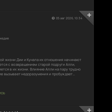
05 авг 2026, 10:34
медия
ой жизни Дии и Кунала их отношения начинают
ется с возвращением старой подруги Алли,
ется в их жизни. Влияние Алли на пару трудно
ие вызывает недоразумения и пробуждает
 и Кунал вынуждены переосмыслить свои
ругу. Каково это — столкнуться с призраками
сть казалась достигнутой? Смогут ли они
вами,