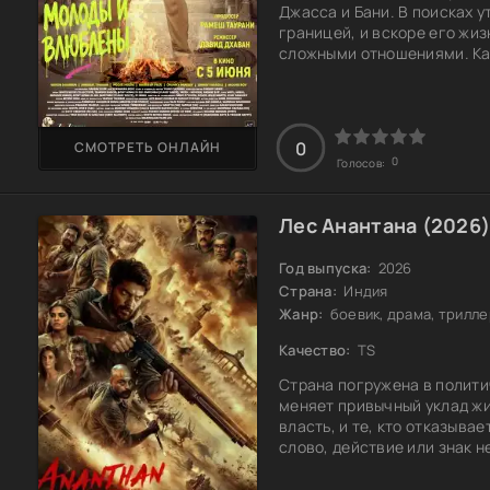
Джасса и Бани. В поисках 
границей, и вскоре его жи
сложными отношениями. Каже
просто. Какими последстви
0
СМОТРЕТЬ ОНЛАЙН
0
Голосов:
Лес Анантана (2026
Год выпуска:
2026
Страна:
Индия
Жанр:
боевик, драма, трилле
Качество:
TS
Страна погружена в полит
меняет привычный уклад жиз
власть, и те, кто отказыв
слово, действие или знак 
последствиями, способными
усиливающегося конфликта