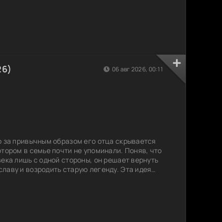
жные решения, за которые придется отвечать.
26)
06 авг 2026, 00:11
о за привычным образом его отца скрывается
тором в семье почти не упоминали. Поняв, что
века лишь с одной стороны, он решает вернуть
лаву и возродить старую легенду. Эта идея
утешествию, полному встреч, воспоминаний,
 Постепенно герой заново открывает своего
оящий образец для подражания всегда был