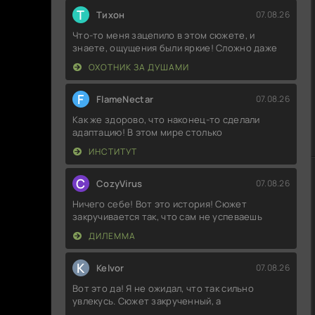
Т
Тихон
07.08.26
Что-то меня зацепило в этом сюжете, и
знаете, ощущения были яркие! Сложно даже
ОХОТНИК ЗА ДУШАМИ
F
FlameNectar
07.08.26
Как же здорово, что наконец-то сделали
адаптацию! В этом мире столько
ИНСТИТУТ
C
CozyVirus
07.08.26
Ничего себе! Вот это история! Сюжет
закручивается так, что сам не успеваешь
ДИЛЕММА
K
Kelvor
07.08.26
Вот это да! Я не ожидал, что так сильно
увлекусь. Сюжет закрученный, а