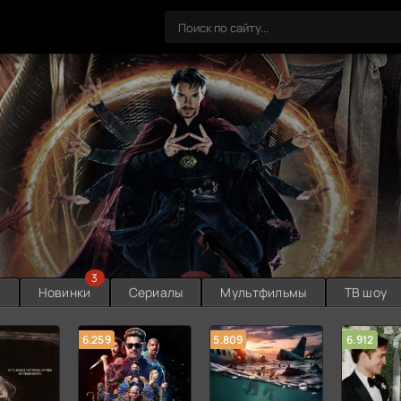
3
ы
Новинки
Сериалы
Мультфильмы
ТВ шоу
6.259
5.809
6.912