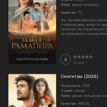
Жанр:
драма, семейный
Качество:
TS
Яш, человек фактов и логик
глубокую веру, живут в гар
помогает им справляться с
не появляется тяжелая боле
отношения, и супруги начи
которые раньше казались н
угрозу их союз. Теперь им н
разумом. Успеют ли они
0
СМОТРЕТЬ ОНЛАЙН
0
Голосов:
Сингитам (2026)
Год выпуска:
2026
Страна:
Индия
Жанр:
драма, мелодрама, ко
Качество:
WEB-DL