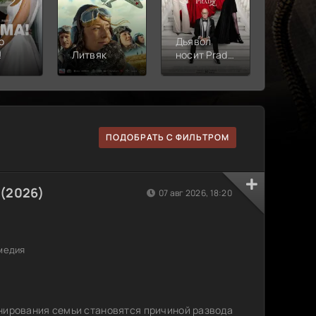
о
Дьявол
!
Литвяк
носит Prada
Верши
2
ПОДОБРАТЬ С ФИЛЬТРОМ
(2026)
07 авг 2026, 18:20
медия
нирования семьи становятся причиной развода