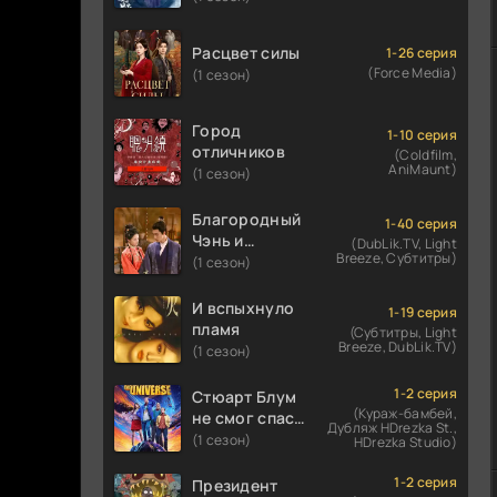
Расцвет силы
1-26 серия
(Force Media)
(1 сезон)
Город
1-10 серия
отличников
(Coldfilm,
AniMaunt)
(1 сезон)
Благородный
1-40 серия
Чэнь и
(DubLik.TV, Light
Breeze, Субтитры)
прекрасная
(1 сезон)
Цзинь
И вспыхнуло
1-19 серия
пламя
(Субтитры, Light
Breeze, DubLik.TV)
(1 сезон)
1-2 серия
Стюарт Блум
(Кураж-бамбей,
не смог спасти
Дубляж HDrezka St.,
вселенную
(1 сезон)
HDrezka Studio)
1-2 серия
Президент