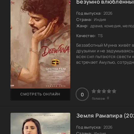
Безумно влюблённый
Год выпуска:
2026
Страна:
Индия
Жанр:
драма, комедия, мело
Качество:
TS
Беззаботный Мунна живёт в
друзьями и не задумываясь 
всех сил пытаются свести к
встречает Амулью, сотрудн
взгляда он влюбляется и с
условие: чувства можно обс
государственную работу. Р
учёбу и решает изменить с
0
СМОТРЕТЬ ОНЛАЙН
0
Голосов:
Земля Рамапира (20
Год выпуска:
2026
Страна:
Индия