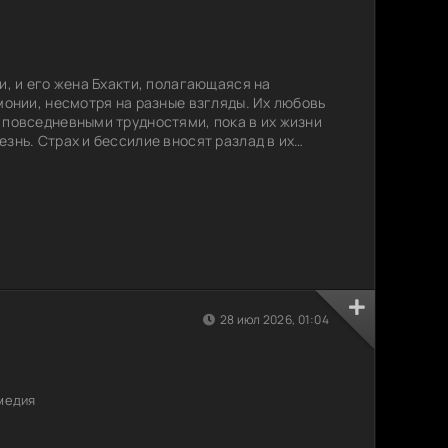
и, и его жена Бхакти, полагающаяся на
монии, несмотря на разные взгляды. Их любовь
 повседневными трудностями, пока в их жизни
знь. Страх и бессилие вносят разлад в их
нают искать надежду по-разному. Разногласия,
езначительными, обостряются, ставя под
ужно найти fragile баланс между верой и
28 июл 2026, 01:04
медия