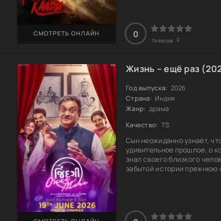
стойкость и принимать сло
Кто сможет устоять, когда
0
СМОТРЕТЬ ОНЛАЙН
0
Голосов:
Жизнь – ещё раз (20
Год выпуска:
2026
Страна:
Индия
Жанр:
драма
Качество:
TS
Сын неожиданно узнаёт, чт
удивительное прошлое, о ко
знал своего близкого чело
забытой истории прежнюю с
приводит его к светлому п
дружбы и семейного тепла.
отца и осознаёт, что наст
рядом. Какие ещё тайны