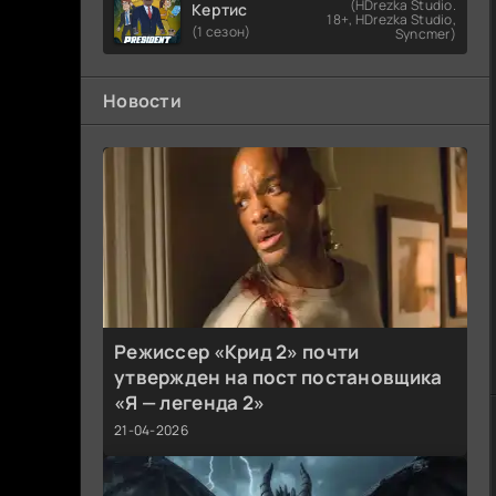
(HDrezka Studio.
Кертис
18+, HDrezka Studio,
(1 сезон)
Syncmer)
Новости
Режиссер «Крид 2» почти
утвержден на пост постановщика
«Я — легенда 2»
21-04-2026