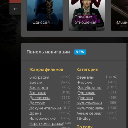
Опасные
Одиссея
отношения
Муми
Панель навигации
Жанры фильмов
Категория
Биография
(1535)
Сериалы
(15576)
Боевик
(5772)
Русские
(4612)
Вестерны
(468)
Зарубежные
(15017)
Военные
(1146)
Турецкие
(593)
Детективы
(2938)
Дорамы
(380)
Детские
(44)
Мультфильмы
(1819)
Документальные
(1114)
Мультсериалы
(1530)
Драма
(18684)
Аниме сериал
(2267)
Исторические
(1464)
ТВ-Шоу
(642)
Короткометражки
(348)
По году