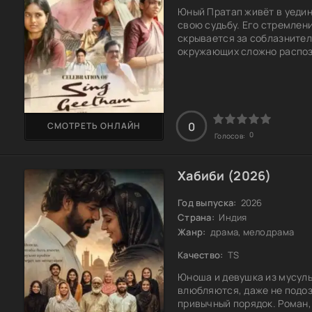
Юный Пратап живёт в уедин
свою судьбу. Его стремлени
скрывается за соблазните
окружающих сложно распоз
события и силы, которые он
непростой выбор: двигатьс
заставляют его пересмотре
Сможет ли Пратап остатьс
0
СМОТРЕТЬ ОНЛАЙН
0
Голосов:
Хабиби (2026)
Год выпуска:
2026
Страна:
Индия
Жанр:
драма, мелодрама
Качество:
TS
Юноша и девушка из мусул
влюбляются, даже не подоз
привычный порядок. Роман,