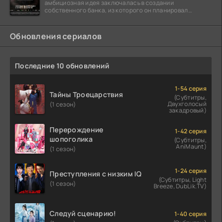
амбициозная идея заключалась в создании
собственного банка, из которого он планировал
похитить миллиарды долларов. Однако,
Обновления сериалов
Последние 10 обновлений
1-54 серия
Тайны Троецарствия
(Субтитры,
Двухголосый
(1 сезон)
закадровый)
Перерождение
1-42 серия
шопоголика
(Субтитры,
AniMaunt)
(1 сезон)
1-24 серия
Преступления с низким IQ
(Субтитры, Light
(1 сезон)
Breeze, DubLik.TV)
Следуй сценарию!
1-40 серия