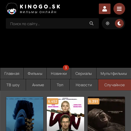
KINOGO.SK
ФИЛЬМЫ ОНЛАЙН
3
Главная
Фильмы
Новинки
Сериалы
Мультфильмы
ТВ шоу
Аниме
Топ
Новости
Случайное
6.452
6.391