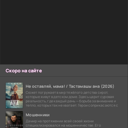
Скоро на сайте
Не оставляй, мама! / Тастамашы ана (2026)
Сюжет погружает в мир тяжёлого детства сирот,
которые живут в детском доме. Здесь царит суровая
реальность, где каждый день — борьба за внимание и
тепло, которых так не хватает. Герои соприкасаются с
Мошенники
Дамир на протяжении всей своей жизни
специализировался на мошенничестве. Его