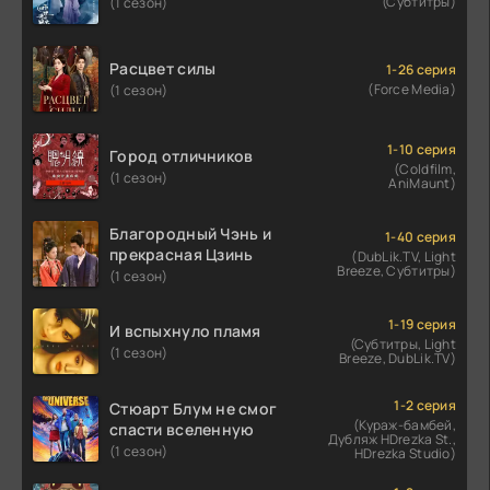
(Субтитры)
(1 сезон)
Расцвет силы
1-26 серия
(Force Media)
(1 сезон)
1-10 серия
Город отличников
(Coldfilm,
(1 сезон)
AniMaunt)
Благородный Чэнь и
1-40 серия
прекрасная Цзинь
(DubLik.TV, Light
Breeze, Субтитры)
(1 сезон)
1-19 серия
И вспыхнуло пламя
(Субтитры, Light
(1 сезон)
Breeze, DubLik.TV)
1-2 серия
Стюарт Блум не смог
(Кураж-бамбей,
спасти вселенную
Дубляж HDrezka St.,
(1 сезон)
HDrezka Studio)