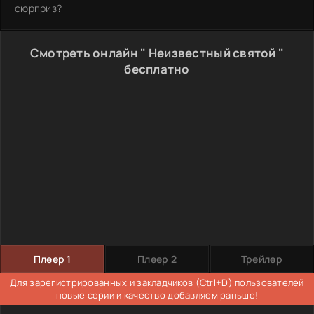
сюрприз?
Смотреть онлайн " Неизвестный святой "
бесплатно
Плеер 1
Плеер 2
Трейлер
Для
зарегистрированных
и закладчиков (Ctrl+D) пользователей
новые серии и качество добавляем раньше!