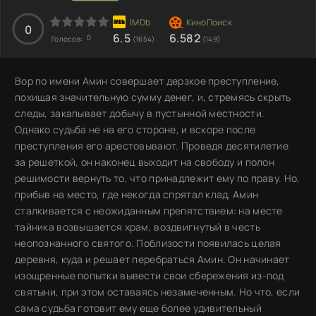
0
6.5
6.582
0
Голосов:
(1654)
(149)
Вор по имени Амин совершает дерзкое преступление,
похищая значительную сумму денег, и, стремясь скрыть
следы, закапывает добычу в пустынной местности.
Однако судьба не на его стороне, и вскоре после
преступления его арестовывают. Проведя десятилетие
за решеткой, он наконец выходит на свободу и полон
решимости вернуть то, что принадлежит ему по праву. Но,
прибыв на место, где некогда спрятал клад, Амин
сталкивается с неожиданным препятствием: на месте
тайника возвышается храм, воздвигнутый в честь
неопознанного святого. Поблизости появилась целая
деревня, куда и решает перебраться Амин. Он начинает
изощренные попытки вывести свои сбережения из-под
святыни, при этом оставаясь незамеченным. Но что, если
сама судьба готовит ему еще более удивительный