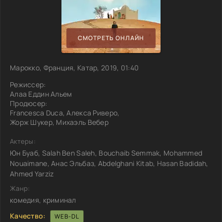
СМОТРЕТЬ ОНЛАЙН
Марокко, Франция, Катар, 2019, 01:40
Режиссер:
Алаа Еддин Альем
Продюсер:
Francesca Duca, Алекса Риверо,
Жорж Шукер, Михаэль Вебер
Актеры:
Юн Буаб, Salah Ben Saleh, Bouchaib Semmak, Mohammed
Nouaimane, Анас Эльбаз, Abdelghani Kitab, Hasan Badidah,
Ahmed Yarziz
Жанр:
комедия, криминал
Качество:
WEB-DL