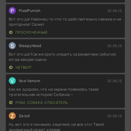
P
PixelPunish
06.08.26
Вот это да! Наконец-то что-то действительно свежее и не
приторное! Сюжет
ПРОСРОЧЕННЫЙ
S
SleepyHead
06.08.26
Вот это да! Как же круто следить за развитием событий,
когда каждая сцена
ЧЕТВЕРГ
V
Voxi Venom
06.08.26
Как же здорово, что на экране появилась такая
трогательная история! Собачка —
РУБИ, СОБАКА-СПАСАТЕЛЬ
Z
ZeroX
06.08.26
Ну, вот это я понимаю, зацепило на все сто! Такой
динамичный сюжет и яркие