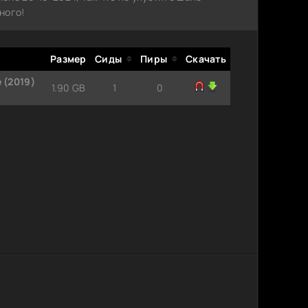
ного!
Размер
Сиды
Пиры
Скачать
 (2019)
1.90 GB
1
0