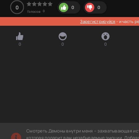
0
0
0
0
Голосов:
Зарегистрируйся
- и часть 
0
0
0
Смотреть Демоны внутри меня – захватывающая ист
которая подарит вам незабываемые эмоции. Добавле