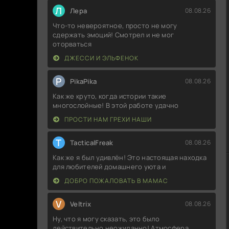
Л
Лера
08.08.26
Что-то невероятное, просто не могу
сдержать эмоций! Смотрел и не мог
оторваться
ДЖЕССИ И ЭЛЬФЕНОК
P
PikaPika
08.08.26
Как же круто, когда истории такие
многослойные! В этой работе удачно
ПРОСТИ НАМ ГРЕХИ НАШИ
T
TacticalFreak
08.08.26
Как же я был удивлён! Это настоящая находка
для любителей домашнего уюта и
ДОБРО ПОЖАЛОВАТЬ В МАМАС
V
Veltrix
08.08.26
Ну, что я могу сказать, это было
действительно неожиданно! Атмосфера