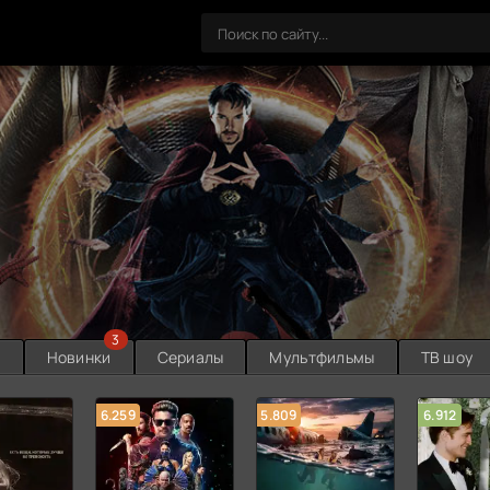
3
ы
Новинки
Сериалы
Мультфильмы
ТВ шоу
6.259
5.809
6.912