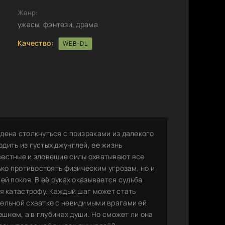
Жанр:
ужасы, фэнтези, драма
Качество:
WEB-DL
дена столкнуться с призраками из далекого
дить из густых джунглей, ее жизнь
вестные и зловещие силы охватывают все
ько противостоять физическим угрозам, но и
ей покоя. В её руках оказывается судьба
я катастрофу. Каждый шаг может стать
ельной схватке с невидимыми врагами ей
ешнем, а в глубинах души. Но сможет ли она