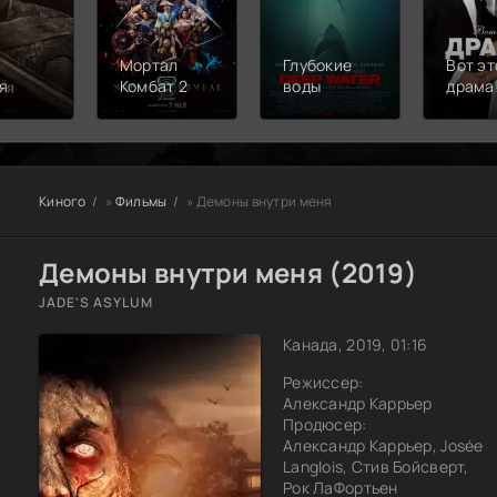
Мортал
Глубокие
Вот эт
я
Комбат 2
воды
драма
Киного
»
Фильмы
» Демоны внутри меня
Демоны внутри меня (2019)
JADE'S ASYLUM
Канада, 2019, 01:16
Режиссер:
Александр Каррьер
Продюсер:
Александр Каррьер, Josée
Langlois, Стив Бойсверт,
Рок ЛаФортьен