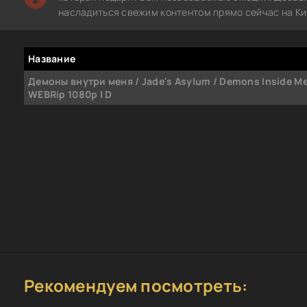
насладиться свежим контентом прямо сейчас на Ки
Название
Демоны внутри меня / Jade's Asylum / Demons Inside Me
WEBRip 1080p | D
Рекомендуем посмотреть: