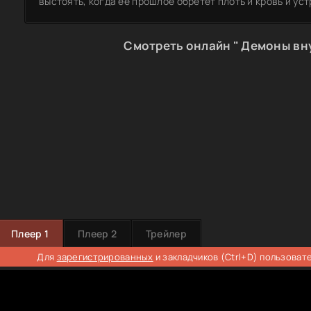
выстоять, когда ее прошлое обретет плоть и кровь и ус
Смотреть онлайн " Демоны вну
Плеер 1
Плеер 2
Трейлер
Для
зарегистрированных
и закладчиков (Ctrl+D) пользоват