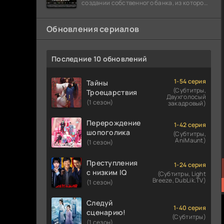
создании собственного банка, из которого
он планировал похитить миллиарды
долларов. Однако,
Обновления сериалов
Последние 10 обновлений
1-54 серия
Тайны
(Субтитры,
Троецарствия
Двухголосый
(1 сезон)
закадровый)
Перерождение
1-42 серия
шопоголика
(Субтитры,
AniMaunt)
(1 сезон)
Преступления
1-24 серия
с низким IQ
(Субтитры, Light
Breeze, DubLik.TV)
(1 сезон)
Следуй
1-40 серия
сценарию!
(Субтитры)
(1 сезон)