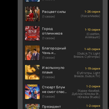
Расцвет силы
1-26 серия
(Force Media)
(1 сезон)
Город
1-10 серия
отличников
(Coldfilm,
AniMaunt)
(1 сезон)
Благородный
1-40 серия
Чэнь и
(DubLik.TV, Light
Breeze, Субтитры)
прекрасная
(1 сезон)
Цзинь
И вспыхнуло
1-19 серия
пламя
(Субтитры, Light
Breeze, DubLik.TV)
(1 сезон)
1-2 серия
Стюарт Блум
(Кураж-бамбей,
не смог спасти
Дубляж HDrezka St.,
вселенную
(1 сезон)
HDrezka Studio)
1-2 серия
Президент