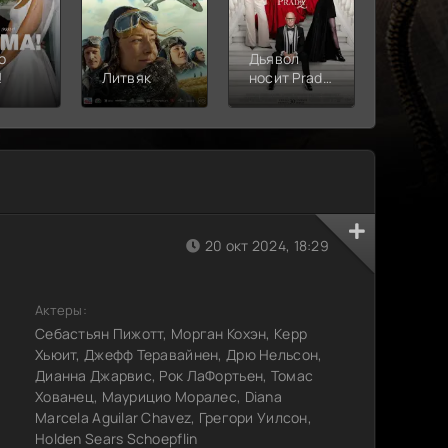
о
Дьявол
!
Литвяк
носит Prada
Верши
2
20 окт 2024, 18:29
Актеры:
Себастьян Пижотт, Морган Кохэн, Керр
Хьюит, Джефф Теравайнен, Дрю Нельсон,
Дианна Джарвис, Рок ЛаФортьен, Томас
Хованец, Маурицио Моралес, Diana
Marcela Aguilar Chavez, Грегори Уилсон,
Holden Sears Schoepflin