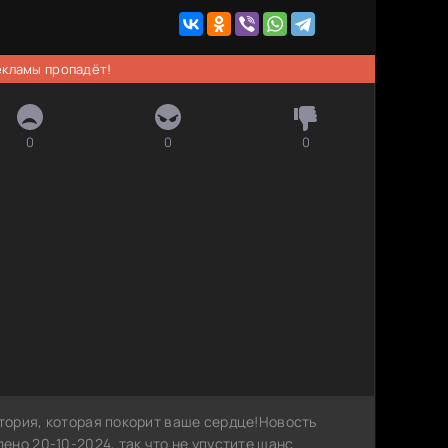
рекламы пропадёт!
0
0
0
ория, которая покорит ваше сердце!Новость
но 20-10-2024, так что не упустите шанс