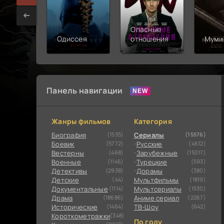
Опасные
Одиссея
отношения
Муми
Панель навигации
Жанры фильмов
Категория
Биография
(1535)
Сериалы
(15576)
Боевик
(5772)
Русские
(4612)
Вестерны
(468)
Зарубежные
(15017)
Военные
(1146)
Турецкие
(593)
Детективы
(2938)
Дорамы
(380)
Детские
(44)
Мультфильмы
(1819)
Документальные
(1114)
Мультсериалы
(1530)
Драма
(18686)
Аниме сериал
(2267)
Исторические
(1464)
ТВ-Шоу
(642)
Короткометражки
(348)
По году