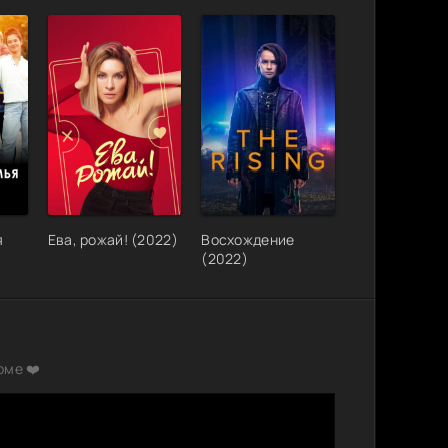
я
Ева, рожай! (2022)
Восхождение
(2022)
рме ❤️