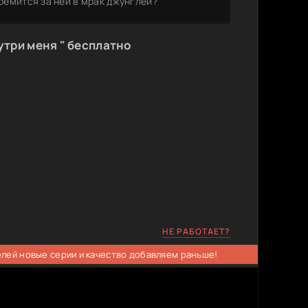
тремится за ней в мрак джунглей?
три меня " бесплатно
НЕ РАБОТАЕТ?
елей новые серии и качество добавляем раньше!