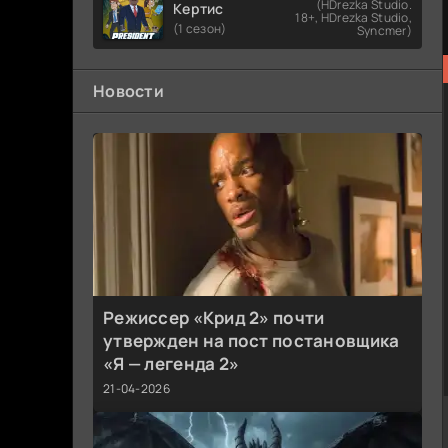
(HDrezka Studio.
Кертис
18+, HDrezka Studio,
(1 сезон)
Syncmer)
Новости
Режиссер «Крид 2» почти
утвержден на пост постановщика
«Я — легенда 2»
21-04-2026