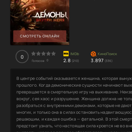
СМОТРЕТЬ ОНЛАЙН
0
2.8
3.897
0
Голосов:
(210)
(336)
В центре событий оказывается женщина, которая вынуж
прошлого. Когда демонические сущности начинают выхо
превращается в смертельную игру на выживание. Неиз
вокруг, сея хаос и разрушение. Женщина должна не тол
разобраться с внутренними демонами, которые не дают 
многих, и только она в силах остановить надвигающуюс
решающим, и каждая ошибка — фатальной. В этой смерт
предстоит узнать, что настоящая сила кроется не во вн