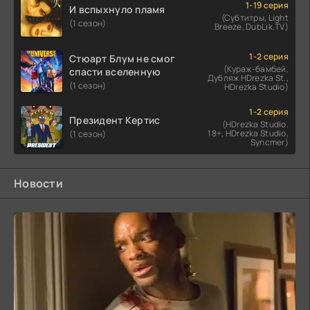
1-19 серия
И вспыхнуло пламя
(Субтитры, Light
(1 сезон)
Breeze, DubLik.TV)
1-2 серия
Стюарт Блум не смог
(Кураж-бамбей,
спасти вселенную
Дубляж HDrezka St.,
(1 сезон)
HDrezka Studio)
1-2 серия
Президент Кертис
(HDrezka Studio.
18+, HDrezka Studio,
(1 сезон)
Syncmer)
Новости