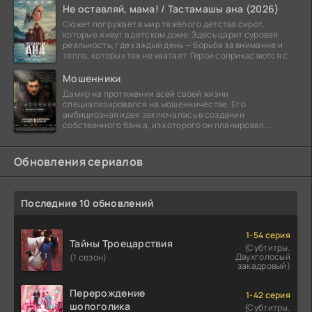
Не оставляй, мама! / Тастамашы ана (2026)
Сюжет погружает в мир тяжёлого детства сирот,
которые живут в детском доме. Здесь царит суровая
реальность, где каждый день — борьба за внимание и
тепло, которых так не хватает. Герои соприкасаются с
Мошенники
Дамир на протяжении всей своей жизни
специализировался на мошенничестве. Его
амбициозная идея заключалась в создании
собственного банка, из которого он планировал
похитить миллиарды долларов. Однако,
Обновления сериалов
Последние 10 обновлений
1-54 серия
Тайны Троецарствия
(Субтитры,
Двухголосый
(1 сезон)
закадровый)
Перерождение
1-42 серия
шопоголика
(Субтитры,