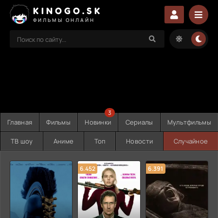
KINOGO.SK
ФИЛЬМЫ ОНЛАЙН
3
Главная
Фильмы
Новинки
Сериалы
Мультфильмы
ТВ шоу
Аниме
Топ
Новости
Случайное
6.452
6.391