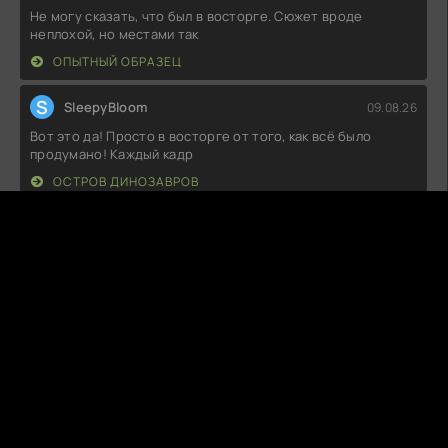
Не могу сказать, что был в восторге. Сюжет вроде
неплохой, но местами так
ОПЫТНЫЙ ОБРАЗЕЦ
S
SleepyBloom
09.08.26
Вот это да! Просто в восторге от того, как всё было
продумано! Каждый кадр
ОСТРОВ ДИНОЗАВРОВ
K
KillChain
09.08.26
Как же здорово наблюдать за развитием отношений
героев! Они так искренне и
ДЕСЯТЬ ЛЕТ ЛЮБВИ К ТЕБЕ