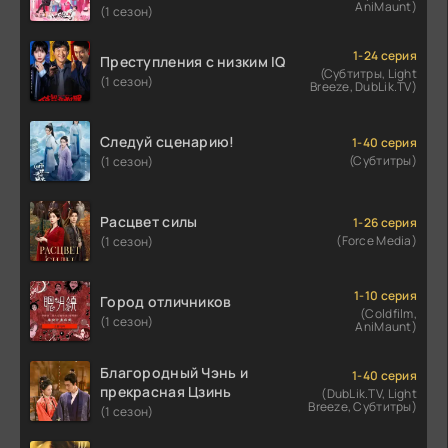
AniMaunt)
(1 сезон)
1-24 серия
Преступления с низким IQ
(Субтитры, Light
(1 сезон)
Breeze, DubLik.TV)
Следуй сценарию!
1-40 серия
(Субтитры)
(1 сезон)
Расцвет силы
1-26 серия
(Force Media)
(1 сезон)
1-10 серия
Город отличников
(Coldfilm,
(1 сезон)
AniMaunt)
Благородный Чэнь и
1-40 серия
прекрасная Цзинь
(DubLik.TV, Light
Breeze, Субтитры)
(1 сезон)