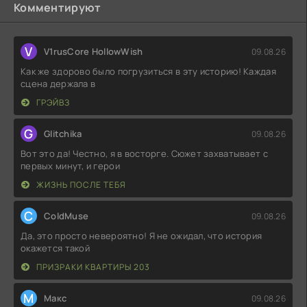
Комментируют
V
V1rusCore HollowWish
09.08.26
Как же здорово было погрузиться в эту историю! Каждая
сцена держала в
ГРЭЙВЗ
G
Glitchika
09.08.26
Вот это да! Честно, я в восторге. Сюжет захватывает с
первых минут, и герои
ЖИЗНЬ ПОСЛЕ ТЕБЯ
C
ColdMuse
09.08.26
Да, это просто невероятно! Я не ожидал, что история
окажется такой
ПРИЗРАКИ КВАРТИРЫ 203
М
Макс
09.08.26