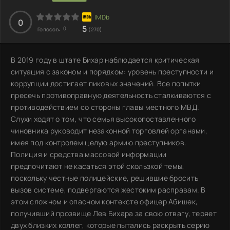
0
5
0
Голосов:
(270)
В 2019 году в штате Бихар наблюдается критическая
ситуация с законом и порядком: уровень преступности и
коррупции достигает пиковых значений. Все попытки
пресечь противоправную деятельность сталкиваются с
противодействием со стороны главы местного МВД.
Слухи ходят о том, что семья высокопоставленного
чиновника руководит незаконной торговлей органами,
имея под контролем целую армию преступников.
Полиция и средства массовой информации
предпочитают не касаться этой скользкой темы,
поскольку честные полицейские, решившие бросить
вызов системе, подвергаются жестоким расправам. В
этом сложном и опасном контексте офицер Абишек,
получивший прозвище Лев Бихара за свою отвагу, теряет
двух близких коллег, которые пытались раскрыть серию