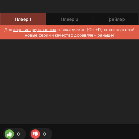
Плеер 1
Плеер 2
Трейлер
Для
зарегистрированных
и закладчиков (Ctrl+D) пользователей
новые серии и качество добавляем раньше!
0
0