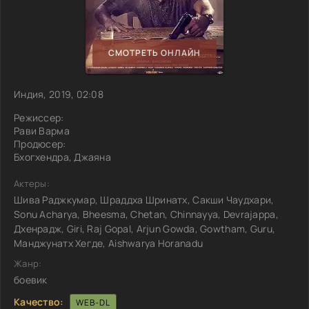
СМОТРЕТЬ ОНЛАЙН
Индия, 2019, 02:08
Режиссер:
Рави Варма
Продюсер:
Бхогхендра, Джаяна
Актеры:
Шива Раджкумар, Шраддха Шринатх, Сакши Чаудхари,
Sonu Acharya, Bheesma, Chetan, Chinnayya, Devrajappa,
Дхенрадж, Giri, Raj Gopal, Arjun Gowda, Gowtham, Guru,
Манджунатх Хегде, Aishwarya Horanadu
Жанр:
боевик
Качество:
WEB-DL