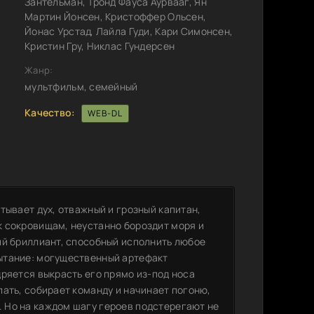
Зантельман, Тронд Фауса Аурвааг, Ян
Мартин Йонсен, Кристоффер Ольсен,
Йонас Урстад, Лайла Гуди, Кари Симонсен,
Кристин Гру, Никлас Гундерсен
Жанр:
мультфильм, семейный
Качество:
WEB-DL
тывает дух, отважный и грозный капитан,
 сокровищам, неустанно бороздит моря и
ий бриллиант, способный исполнить любое
ытание: могущественный артефакт
ряется выкрасть его прямо из-под носа
ать, собирает команду и начинает погоню,
 Но на каждом шагу героев подстерегают не