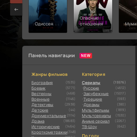
Опасные
Одиссея
отношения
Муми
Панель навигации
Жанры фильмов
Категория
Биография
(1535)
Сериалы
(15576)
Боевик
(5771)
Русские
(4612)
Вестерны
(468)
Зарубежные
(15017)
Военные
(1146)
Турецкие
(593)
Детективы
(2938)
Дорамы
(380)
Детские
(44)
Мультфильмы
(1819)
Документальные
(1114)
Мультсериалы
(1530)
Драма
(18683)
Аниме сериал
(2267)
Исторические
(1464)
ТВ-Шоу
(642)
Короткометражки
(348)
По году