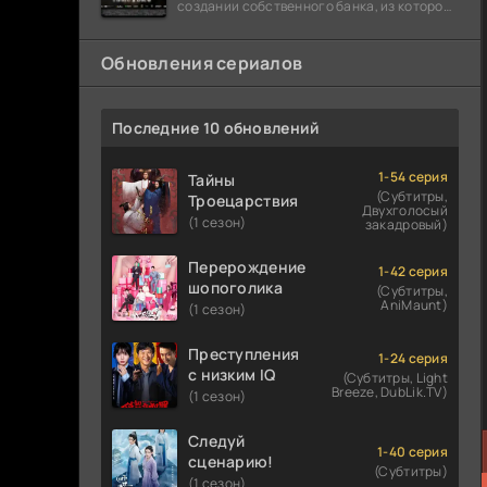
создании собственного банка, из которого
он планировал похитить миллиарды
долларов. Однако,
Обновления сериалов
Последние 10 обновлений
1-54 серия
Тайны
(Субтитры,
Троецарствия
Двухголосый
(1 сезон)
закадровый)
Перерождение
1-42 серия
шопоголика
(Субтитры,
AniMaunt)
(1 сезон)
Преступления
1-24 серия
с низким IQ
(Субтитры, Light
Breeze, DubLik.TV)
(1 сезон)
Следуй
1-40 серия
сценарию!
(Субтитры)
(1 сезон)