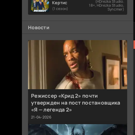
(HDrezka Studio.
Кертис
18+, HDrezka Studio,
(1 сезон)
Syncmer)
Новости
Режиссер «Крид 2» почти
утвержден на пост постановщика
«Я — легенда 2»
21-04-2026