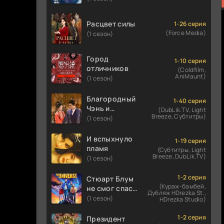
Расцвет силы
1-26 серия
(Force Media)
(1 сезон)
Город
1-10 серия
отличников
(Coldfilm,
AniMaunt)
(1 сезон)
Благородный
1-40 серия
Чэнь и
(DubLik.TV, Light
Breeze, Субтитры)
прекрасная
(1 сезон)
Цзинь
И вспыхнуло
1-19 серия
пламя
(Субтитры, Light
Breeze, DubLik.TV)
(1 сезон)
1-2 серия
Стюарт Блум
(Кураж-бамбей,
не смог спасти
Дубляж HDrezka St.,
вселенную
(1 сезон)
HDrezka Studio)
1-2 серия
Президент