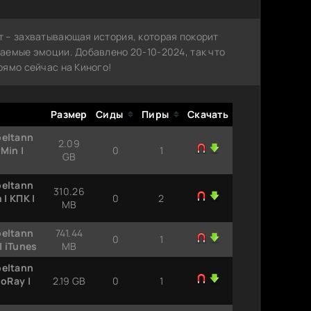
 – захватывающая история, которая покорит
аемые эмоции. Добавлено 20-10-2024, так что
рямо сейчас на Киного!
Размер
Сиды
Пиры
Скачать
beltann
2.09
Min |
0
1
GB
beltann
310.26
| КПК |
0
2
MB
beltann
741.44
0
1
| iTunes
MB
beltann
oRay |
2.19 GB
0
1