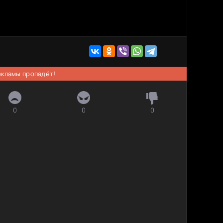
рекламы пропадёт!
0
0
0