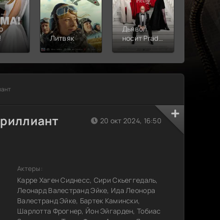
о
Дьявол
!
Литвяк
носит Prada
Верши
2
иант
бриллиант
20 окт 2024, 16:50
Актеры:
Карре Хаген Сиднесс, Сири Скьеггедаль,
Леонард Валестранд Эйке, Ида Леонора
Валестранд Эйке, Бартек Камински,
Шарлотта Фрогнер, Йон Эйгарден, Тобиас