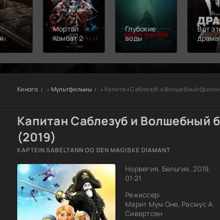
Мортал
Глубокие
Вот эт
я
Комбат 2
воды
драма
Киного
»
Мультфильмы
» Капитан Саблезуб и Волшебный брилл
Капитан Саблезуб и Волшебный 
(2019)
KAPTEIN SABELTANN OG DEN MAGISKE DIAMANT
Норвегия, Бельгия, 2019,
01:21
Режиссер:
Марит Мум Оне, Расмус А.
Сивертсен