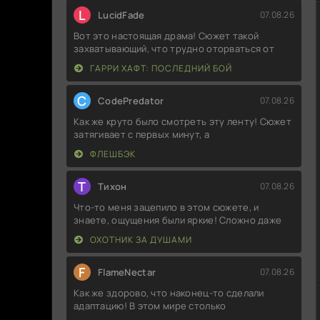
L
LucidFade
07.08.26
Вот это настоящая драма! Сюжет такой
захватывающий, что трудно оторваться от
ГАРРИ ХАФТ: ПОСЛЕДНИЙ БОЙ
C
CodePredator
07.08.26
Как же круто было смотреть эту ленту! Сюжет
затягивает с первых минут, а
ФЛЕШБЭК
Т
Тихон
07.08.26
Что-то меня зацепило в этом сюжете, и
знаете, ощущения были яркие! Сложно даже
ОХОТНИК ЗА ДУШАМИ
F
FlameNectar
07.08.26
Как же здорово, что наконец-то сделали
адаптацию! В этом мире столько