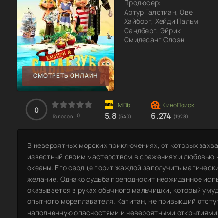
Продюсер:
Артур Галстиан, Ове
Хайборг, Хейди Пальм
Сандберг, Эйрик
Смидесанг Слоэн
СМОТРЕТЬ ОНЛАЙН
0
5.8
6.274
0
Голосов:
(540)
(1928)
В невероятных морских приключениях, от которых захва
известный своим мастерством в сражениях и любовью к
океаны. Его сердце горит жаждой заполучить магическ
желание. Однако судьба преподносит неожиданное исп
оказывается в руках обычного мальчишки, который умуд
опытного мореплавателя. Капитан, не привыкший отступ
наполненную опасностями и невероятными открытиями.