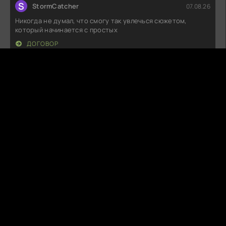
S
StormCatcher
07.08.26
Никогда не думал, что смогу так увлечься сюжетом,
который начинается с простых
ДОГОВОР
M
MoonFlick
07.08.26
Как же здорово, что в последние годы появляются такие
истории, которые
НЕ БУДЕМ ПРОЩАТЬСЯ