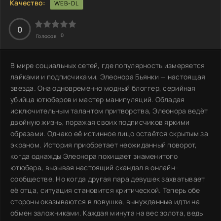
Качество:
WEB-DL
0
0
Голосов:
В мире социальных сетей, где популярность измеряется
лайками и подписчиками, Элеонора Бьянки — настоящая
звезда. Она одновременно модный блоггер, серийная
убийца ютюберов и мастер манипуляций. Обладая
исключительным талантом притворства, Элеонора ведёт
двойную жизнь, поражая своих подписчиков яркими
образами. Однако её истинное лицо остаётся скрытым за
экраном. История приобретает неожиданный поворот,
когда однажды Элеонора похищает знаменитого
ютюбера, вызывая настоящий скандал в онлайн-
сообществе. Но когда другая пара девушек захватывает
её отца, ситуация становится критической. Теперь обе
стороны оказываются в ловушке, вынужденные идти на
обмен заложниками. Каждая минута на вес золота, ведь