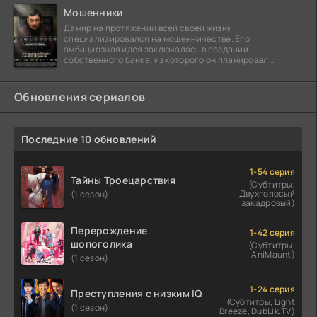
Мошенники
Дамир на протяжении всей своей жизни
специализировался на мошенничестве. Его
амбициозная идея заключалась в создании
собственного банка, из которого он планировал
похитить миллиарды долларов. Однако,
Обновления сериалов
Последние 10 обновлений
1-54 серия
Тайны Троецарствия
(Субтитры,
Двухголосый
(1 сезон)
закадровый)
Перерождение
1-42 серия
шопоголика
(Субтитры,
AniMaunt)
(1 сезон)
1-24 серия
Преступления с низким IQ
(Субтитры, Light
(1 сезон)
Breeze, DubLik.TV)