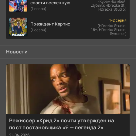
(Кураж-бамбей,
спасти вселенную
Дубляж HDrezka St.,
(1 сезон)
HDrezka Studio)
1-2 серия
Президент Кертис
(HDrezka Studio.
18+, HDrezka Studio,
(1 сезон)
Syncmer)
Новости
Режиссер «Крид 2» почти утвержден на
пост постановщика «Я — легенда 2»
21-04-2026