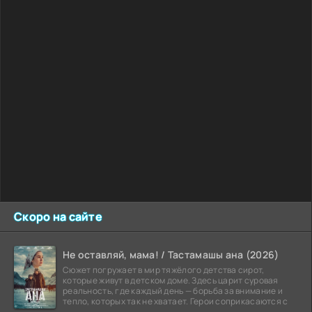
Скоро на сайте
Не оставляй, мама! / Тастамашы ана (2026)
Сюжет погружает в мир тяжёлого детства сирот,
которые живут в детском доме. Здесь царит суровая
реальность, где каждый день — борьба за внимание и
тепло, которых так не хватает. Герои соприкасаются с