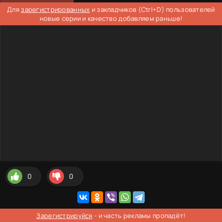
Для
зарегистрированных
и закладчиков (Ctrl+D) пользователей
новые серии и качество добавляем раньше!
0
0
Зарегистрируйся
- и часть рекламы пропадёт!