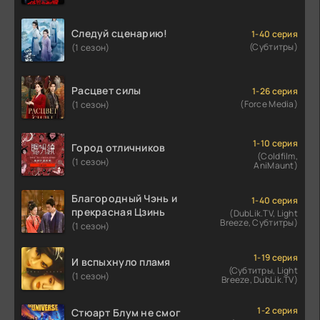
Следуй сценарию!
1-40 серия
(Субтитры)
(1 сезон)
Расцвет силы
1-26 серия
(Force Media)
(1 сезон)
1-10 серия
Город отличников
(Coldfilm,
(1 сезон)
AniMaunt)
Благородный Чэнь и
1-40 серия
прекрасная Цзинь
(DubLik.TV, Light
Breeze, Субтитры)
(1 сезон)
1-19 серия
И вспыхнуло пламя
(Субтитры, Light
(1 сезон)
Breeze, DubLik.TV)
1-2 серия
Стюарт Блум не смог