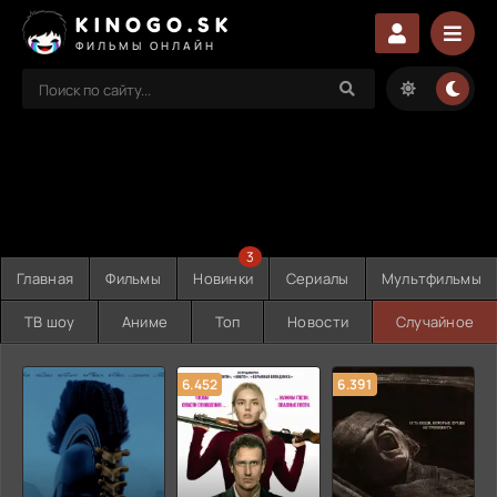
KINOGO.SK
ФИЛЬМЫ ОНЛАЙН
3
Главная
Фильмы
Новинки
Сериалы
Мультфильмы
ТВ шоу
Аниме
Топ
Новости
Случайное
6.452
6.391