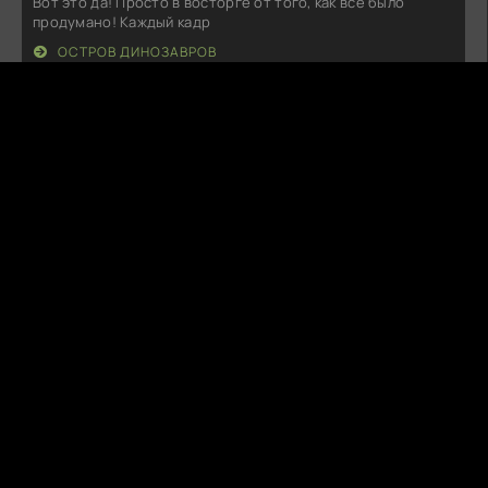
Вот это да! Просто в восторге от того, как всё было
продумано! Каждый кадр
ОСТРОВ ДИНОЗАВРОВ
K
KillChain
09.08.26
Как же здорово наблюдать за развитием отношений
героев! Они так искренне и
ДЕСЯТЬ ЛЕТ ЛЮБВИ К ТЕБЕ