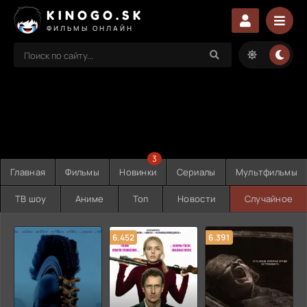
KINOGO.SK
ФИЛЬМЫ ОНЛАЙН
3
Главная
Фильмы
Новинки
Сериалы
Мультфильмы
ТВ шоу
Аниме
Топ
Новости
Случайное
6.452
6.391