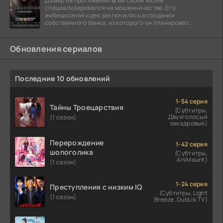
Дамир на протяжении всей своей жизни
специализировался на мошенничестве. Его
амбициозная идея заключалась в создании
собственного банка, из которого он планировал
похитить миллиарды долларов. Однако,
Обновления сериалов
Последние 10 обновлений
1-54 серия
Тайны Троецарствия
(Субтитры,
Двухголосый
(1 сезон)
закадровый)
Перерождение
1-42 серия
шопоголика
(Субтитры,
AniMaunt)
(1 сезон)
1-24 серия
Преступления с низким IQ
(Субтитры, Light
(1 сезон)
Breeze, DubLik.TV)