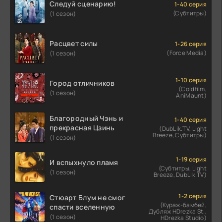
Следуй сценарию!
1-40 серия
(Субтитры)
(1 сезон)
Расцвет силы
1-26 серия
(Force Media)
(1 сезон)
1-10 серия
Город отличников
(Coldfilm,
(1 сезон)
AniMaunt)
Благородный Чэнь и
1-40 серия
прекрасная Цзинь
(DubLik.TV, Light
Breeze, Субтитры)
(1 сезон)
1-19 серия
И вспыхнуло пламя
(Субтитры, Light
(1 сезон)
Breeze, DubLik.TV)
1-2 серия
Стюарт Блум не смог
(Кураж-бамбей,
спасти вселенную
Дубляж HDrezka St.,
(1 сезон)
HDrezka Studio)