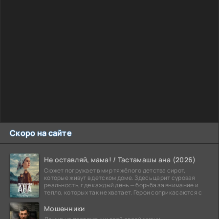
Скоро на сайте
Не оставляй, мама! / Тастамашы ана (2026)
Сюжет погружает в мир тяжёлого детства сирот,
которые живут в детском доме. Здесь царит суровая
реальность, где каждый день — борьба за внимание и
тепло, которых так не хватает. Герои соприкасаются с
Мошенники