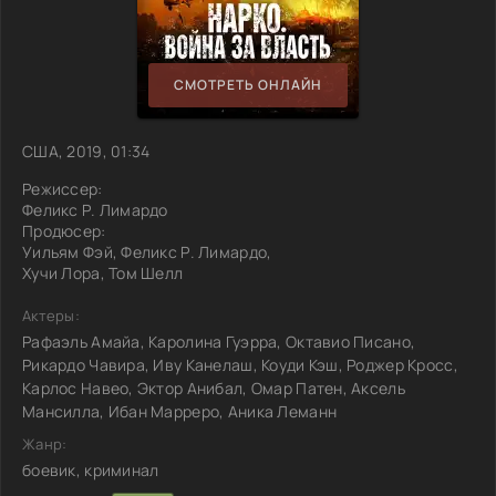
СМОТРЕТЬ ОНЛАЙН
США, 2019, 01:34
Режиссер:
Феликс Р. Лимардо
Продюсер:
Уильям Фэй, Феликс Р. Лимардо,
Хучи Лора, Том Шелл
Актеры:
Рафаэль Амайа, Каролина Гуэрра, Октавио Писано,
Рикардо Чавира, Иву Канелаш, Коуди Кэш, Роджер Кросс,
Карлос Навео, Эктор Анибал, Омар Патен, Аксель
Мансилла, Ибан Марреро, Аника Леманн
Жанр:
боевик, криминал