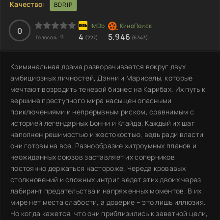
Качество:
BDRIP
0
4
5.946
0
Голосов:
(227)
(6343)
Криминальная драма разворачивается вокруг двух
амбициозных личностей, Дэнни и Мариселы, которые
мечтают возродить теневой бизнес на Карибах. Их путь к
вершине преступного мира насыщен опасными
приключениями и непрерывным риском, сравнимым с
историей легендарных Бонни и Клайда. Каждый их шаг
наполнен решимостью и жестокостью, ведь ради власти
они готовы на все. Разнообразие хитроумных планов и
неожиданных союзов заставляет их соперников
постоянно держаться настороже. Череда кровавых
столкновений и сложных интриг ведет этих двоих через
лабиринт предательства и напряженных моментов. В их
мире нет места слабости, а доверие – это лишь иллюзия.
Но когда кажется, что они приблизились к заветной цели,