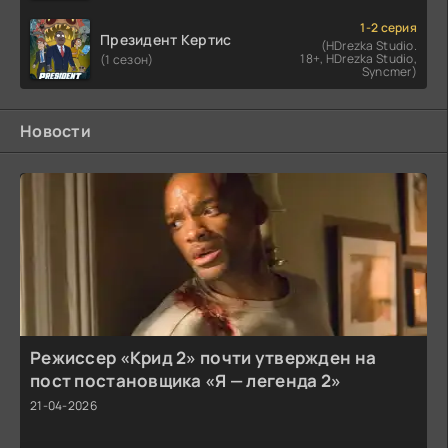
1-2 серия
Президент Кертис
(HDrezka Studio.
18+, HDrezka Studio,
(1 сезон)
Syncmer)
Новости
Режиссер «Крид 2» почти утвержден на
пост постановщика «Я — легенда 2»
21-04-2026