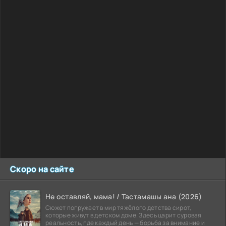
Скоро на сайте
Не оставляй, мама! / Тастамашы ана (2026)
Сюжет погружает в мир тяжёлого детства сирот,
которые живут в детском доме. Здесь царит суровая
реальность, где каждый день — борьба за внимание и