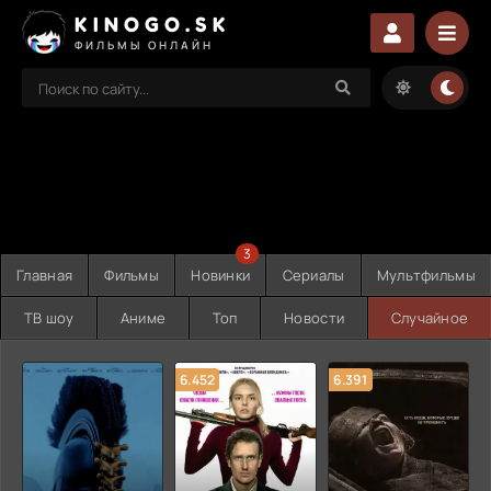
KINOGO.SK
ФИЛЬМЫ ОНЛАЙН
3
Главная
Фильмы
Новинки
Сериалы
Мультфильмы
ТВ шоу
Аниме
Топ
Новости
Случайное
6.452
6.391