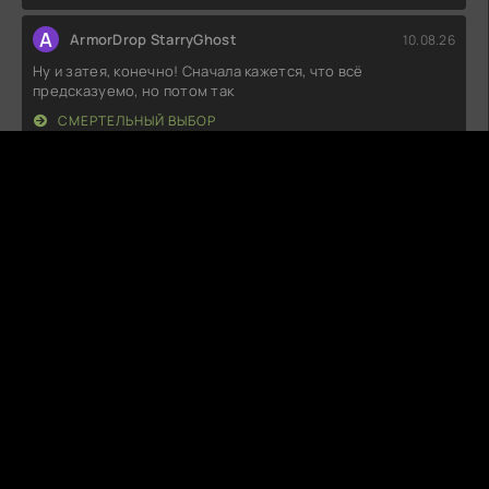
A
ArmorDrop StarryGhost
10.08.26
Ну и затея, конечно! Сначала кажется, что всё
предсказуемо, но потом так
СМЕРТЕЛЬНЫЙ ВЫБОР
Ю
Юля
10.08.26
Ну что сказать, на самом деле, ожидал большего. Идея
неплохая, но реализация...
ВЕЧНОСТЬ