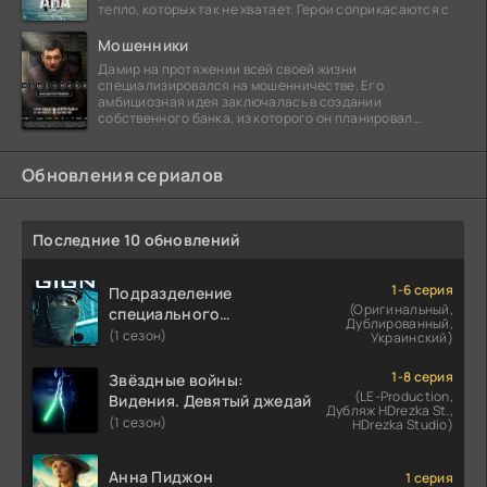
тепло, которых так не хватает. Герои соприкасаются с
Мошенники
Дамир на протяжении всей своей жизни
специализировался на мошенничестве. Его
амбициозная идея заключалась в создании
собственного банка, из которого он планировал
похитить миллиарды долларов. Однако,
Обновления сериалов
Последние 10 обновлений
1-6 серия
Подразделение
(Оригинальный,
специального
Дублированный,
назначения
(1 сезон)
Украинский)
1-8 серия
Звёздные войны:
(LE-Production,
Видения. Девятый джедай
Дубляж HDrezka St.,
(1 сезон)
HDrezka Studio)
Анна Пиджон
1 серия