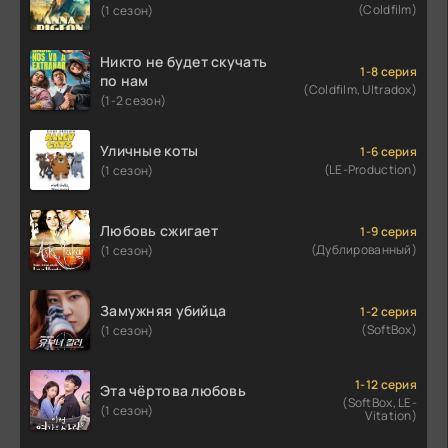
(Coldfilm)
(1 сезон)
Никто не будет скучать
1-8 серия
по нам
(Coldfilm, Ultradox)
(1-2 сезон)
Уличные коты
1-6 серия
(LE-Production)
(1 сезон)
Любовь сжигает
1-9 серия
(Дублированный)
(1 сезон)
Замужняя убийца
1-2 серия
(SoftBox)
(1 сезон)
1-12 серия
Эта чёртова любовь
(SoftBox, LE-
(1 сезон)
Vitation)