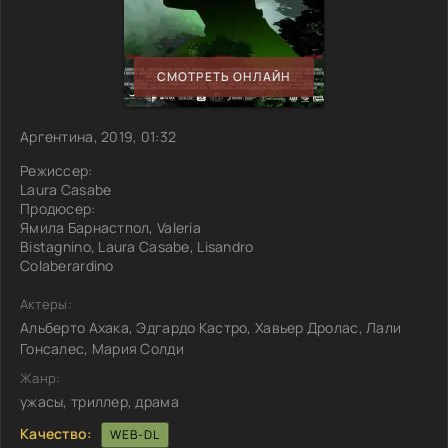
СМОТРЕТЬ ОНЛАЙН
Аргентина, 2019, 01:32
Режиссер:
Laura Casabe
Продюсер:
Ямила Барнастпол, Valería
Bistagnino, Laura Casabe, Lisandro
Colaberardino
Актеры:
Альберто Ахака, Эдгардо Кастро, Хавьер Дролас, Лали
Гонсалес, Мария Солди
Жанр:
ужасы, триллер, драма
Качество:
WEB-DL