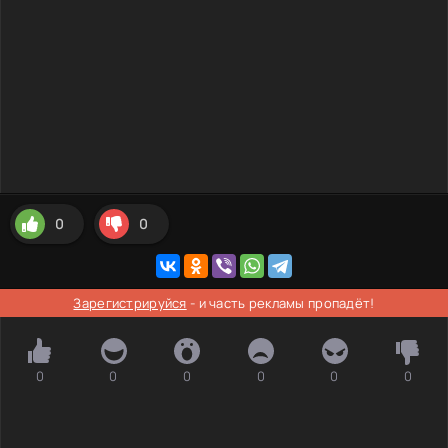
0
0
Зарегистрируйся
- и часть рекламы пропадёт!
0
0
0
0
0
0