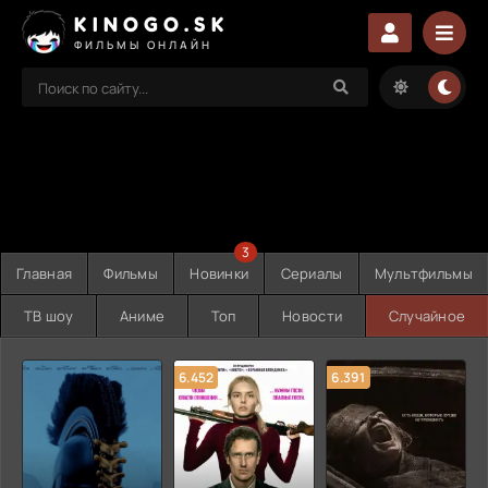
KINOGO.SK
ФИЛЬМЫ ОНЛАЙН
3
Главная
Фильмы
Новинки
Сериалы
Мультфильмы
ТВ шоу
Аниме
Топ
Новости
Случайное
6.452
6.391