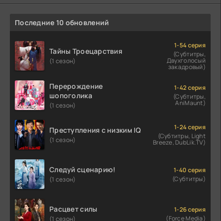
Последние 10 обновлений
1-54 серия
Тайны Троецарствия
(Субтитры,
Двухголосый
(1 сезон)
закадровый)
Перерождение
1-42 серия
шопоголика
(Субтитры,
AniMaunt)
(1 сезон)
1-24 серия
Преступления с низким IQ
(Субтитры, Light
(1 сезон)
Breeze, DubLik.TV)
Следуй сценарию!
1-40 серия
(Субтитры)
(1 сезон)
Расцвет силы
1-26 серия
(Force Media)
(1 сезон)