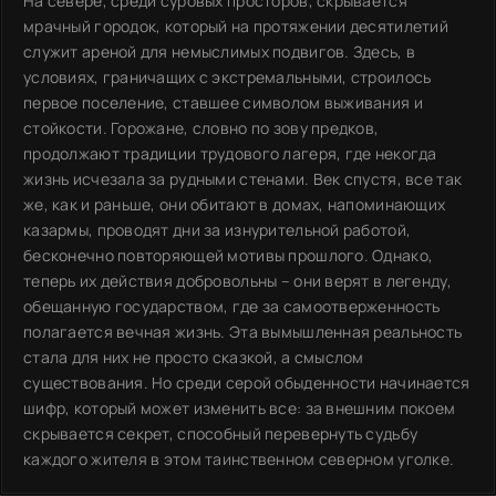
На севере, среди суровых просторов, скрывается
мрачный городок, который на протяжении десятилетий
служит ареной для немыслимых подвигов. Здесь, в
условиях, граничащих с экстремальными, строилось
первое поселение, ставшее символом выживания и
стойкости. Горожане, словно по зову предков,
продолжают традиции трудового лагеря, где некогда
жизнь исчезала за рудными стенами. Век спустя, все так
же, как и раньше, они обитают в домах, напоминающих
казармы, проводят дни за изнурительной работой,
бесконечно повторяющей мотивы прошлого. Однако,
теперь их действия добровольны – они верят в легенду,
обещанную государством, где за самоотверженность
полагается вечная жизнь. Эта вымышленная реальность
стала для них не просто сказкой, а смыслом
существования. Но среди серой обыденности начинается
шифр, который может изменить все: за внешним покоем
скрывается секрет, способный перевернуть судьбу
каждого жителя в этом таинственном северном уголке.