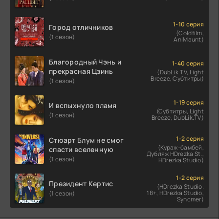
1-10 серия
Город отличников
(Coldfilm,
(1 сезон)
AniMaunt)
Благородный Чэнь и
1-40 серия
прекрасная Цзинь
(DubLik.TV, Light
Breeze, Субтитры)
(1 сезон)
1-19 серия
И вспыхнуло пламя
(Субтитры, Light
(1 сезон)
Breeze, DubLik.TV)
1-2 серия
Стюарт Блум не смог
(Кураж-бамбей,
спасти вселенную
Дубляж HDrezka St.,
(1 сезон)
HDrezka Studio)
1-2 серия
Президент Кертис
(HDrezka Studio.
18+, HDrezka Studio,
(1 сезон)
Syncmer)