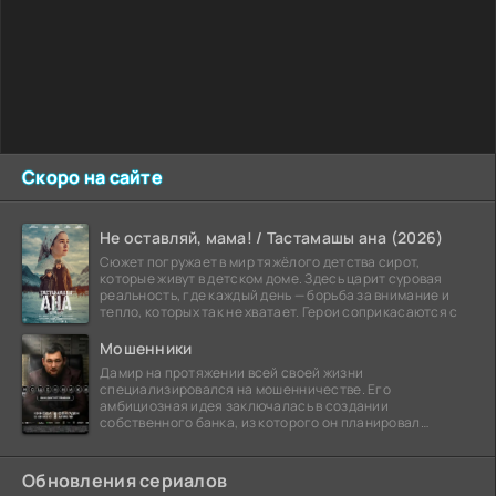
Скоро на сайте
Не оставляй, мама! / Тастамашы ана (2026)
Сюжет погружает в мир тяжёлого детства сирот,
которые живут в детском доме. Здесь царит суровая
реальность, где каждый день — борьба за внимание и
тепло, которых так не хватает. Герои соприкасаются с
Мошенники
Дамир на протяжении всей своей жизни
специализировался на мошенничестве. Его
амбициозная идея заключалась в создании
собственного банка, из которого он планировал
похитить миллиарды долларов. Однако,
Обновления сериалов