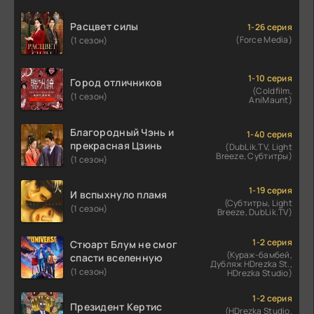
Расцвет силы
1-26 серия
(Force Media)
(1 сезон)
1-10 серия
Город отличников
(Coldfilm,
(1 сезон)
AniMaunt)
Благородный Чэнь и
1-40 серия
прекрасная Цзинь
(DubLik.TV, Light
Breeze, Субтитры)
(1 сезон)
1-19 серия
И вспыхнуло пламя
(Субтитры, Light
(1 сезон)
Breeze, DubLik.TV)
1-2 серия
Стюарт Блум не смог
(Кураж-бамбей,
спасти вселенную
Дубляж HDrezka St.,
(1 сезон)
HDrezka Studio)
1-2 серия
Президент Кертис
(HDrezka Studio.