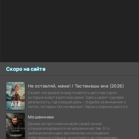
Скоро на сайте
Не оставляй, мама! / Тастамашы ана (2026)
Сюжет погружает в мир тяжёлого детства сирот,
которые живут в детском доме. Здесь царит суровая
реальность, где каждый день — борьба за внимание и
тепло, которых так не хватает. Герои соприкасаются с
Мошенники
Дамир на протяжении всей своей жизни
специализировался на мошенничестве. Его
амбициозная идея заключалась в создании
собственного банка, из которого он планировал