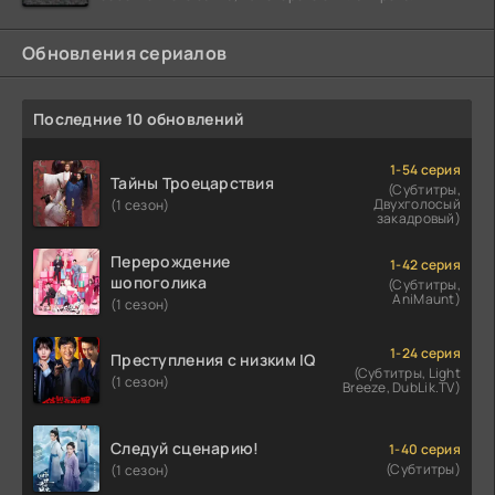
похитить миллиарды долларов. Однако,
Обновления сериалов
Последние 10 обновлений
1-54 серия
Тайны Троецарствия
(Субтитры,
Двухголосый
(1 сезон)
закадровый)
Перерождение
1-42 серия
шопоголика
(Субтитры,
AniMaunt)
(1 сезон)
1-24 серия
Преступления с низким IQ
(Субтитры, Light
(1 сезон)
Breeze, DubLik.TV)
Следуй сценарию!
1-40 серия
(Субтитры)
(1 сезон)