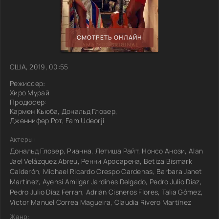
СМОТРЕТЬ ОНЛАЙН
США, 2019, 00:55
Режиссер:
Хиро Мурай
Продюсер:
Кармен Кьюба, Дональд Гловер,
Дженнифер Рот, Fam Udeorji
Актеры:
Дональд Гловер, Рианна, Летиша Райт, Нонсо Анози, Alan
Jael Velázquez Abreu, Ренни Аросарена, Betiza Bismark
Calderón, Michael Ricardo Crespo Cardenas, Barbara Janet
Martinez, Ayensi Amilgar Jardines Delgado, Pedro Julio Diaz,
Pedro Julio Díaz Ferran, Adrián Cisneros Flores, Talia Gómez,
Victor Manuel Correa Magueira, Claudia Rivero Martínez
Жанр: