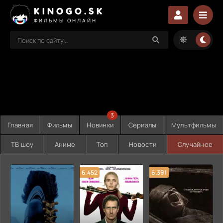
KINOGO.SK
ФИЛЬМЫ ОНЛАЙН
3
Главная
Фильмы
Новинки
Сериалы
Мультфильмы
ТВ шоу
Аниме
Топ
Новости
Случайное
6.452
6.391