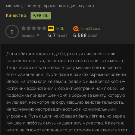
мюзикл, триллер, драма, комедия, музыка
Качество:
WEB-DL
0
6.7
6.588
0
Голосов:
(11903)
(1450)
Дени обитает в краю, где бедность и лишения стали
повседневностью, но он ни за что не оставит это место.
Творческая натура и вера в силу музыки подталкивают
его к изменениям, пусть даже в рамках скромной родины.
Здесь, на этом клочке земли, рядом с ним всегда Кофи —
источник вдохновения и объект безграничной любви. Её
поддержка придаёт Дени сил в борьбе за мечту, которую
он лелеет, несмотря на окружающую действительность,
наполненную несправедливостью и криминальными
угрозами. Путь к цели не обещает быть лёгким, но вера в
лучшее и любовь к музыке дают ему мужество. Кажется,
ничто не сможет отвлечь его от стремления сделать этот