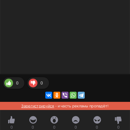
0
0
Зарегистрируйся
- и часть рекламы пропадёт!
0
0
0
0
0
0