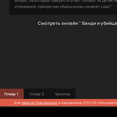
вопрос, на который требуется ответ: сможет ли детект
откровений, прежде чем убийца вновь нанесет удар?
Смотреть онлайн " Банди и убийца
Плеер 1
Плеер 2
Трейлер
Для
зарегистрированных
и закладчиков (Ctrl+D) пользоват