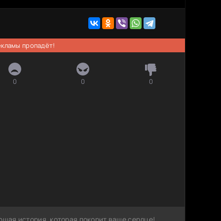
рекламы пропадёт!
0
0
0
ющая история, которая покорит ваше сердце!