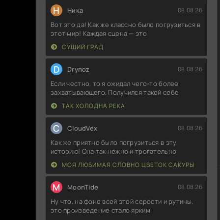
Н
Ника
08.08.26
Вот это да! Как же классно было погрузиться в
этот мир! Каждая сцена — это
СУЩИЙ ГРАД
D
Drynoz
08.08.26
Если честно, то я ожидал чего-то более
захватывающего. Получился такой себе
ТАК ХОЛОДНА РЕКА
C
CloudVex
08.08.26
Как же приятно было погрузиться в эту
историю! Она так нежно и трогательно
МОЯ ЛЮБИМАЯ СЛОВНО ЦВЕТОК САКУРЫ
M
MoonTide
08.08.26
Ну что, на фоне всей этой серости и рутины,
это произведение стало ярким