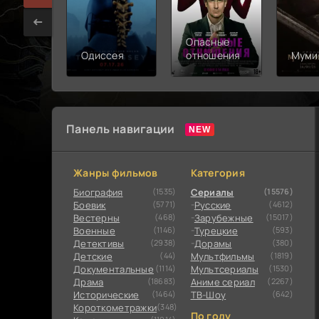
Опасные
Одиссея
отношения
Муми
Панель навигации
Жанры фильмов
Категория
Биография
(1535)
Сериалы
(15576)
Боевик
(5771)
Русские
(4612)
Вестерны
(468)
Зарубежные
(15017)
Военные
(1146)
Турецкие
(593)
Детективы
(2938)
Дорамы
(380)
Детские
(44)
Мультфильмы
(1819)
Документальные
(1114)
Мультсериалы
(1530)
Драма
(18683)
Аниме сериал
(2267)
Исторические
(1464)
ТВ-Шоу
(642)
Короткометражки
(348)
По году