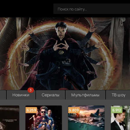
3
ы
Новинки
Сериалы
Мультфильмы
ТВ шоу
6.259
5.809
6.912