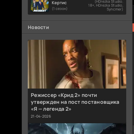
(HDrezka Studio.
Кертис
18+, HDrezka Studio,
(1 сезон)
Syncmer)
Новости
Режиссер «Крид 2» почти
утвержден на пост постановщика
«Я — легенда 2»
21-04-2026