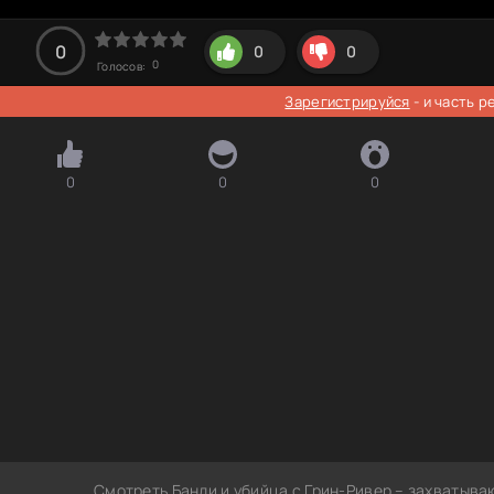
0
0
0
0
Голосов:
Зарегистрируйся
- и часть 
0
0
0
Смотреть Банди и убийца с Грин-Ривер – захватыва