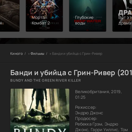
Мортал
Глубокие
Вот эт
я
Комбат 2
воды
драма
Киного
»
Фильмы
» Банди и убийца с Грин-Ривер
Банди и убийца с Грин-Ривер (20
BUNDY AND THE GREEN RIVER KILLER
Великобритания, 2019,
01:25
Режиссер:
Эндрю Джонс
Продюсер:
Ребекка Грэм, Эндрю
Джонс, Гарри Уиллис, Том