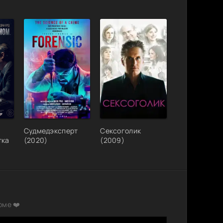
Судмедэксперт
Сексоголик
тка
(2020)
(2009)
рме ❤️