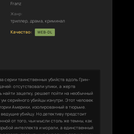
Franz
Жанр:
триллер, драма, криминал
Качество:
WEB-DL
за серии таинственных убийств вдоль Грин-
ачей: отсутствовали улики, а жертв
ь найти зацепку, решает пойти на необычный
т ум серийного убийцы изнутри. Этот человек
стории Америки, изолированный в тюрьме.
 ведущие убийцу. Но детективу предстоит
ной от того, чьи мысли столь же темны, как
орьбой интеллекта и морали, а единственный