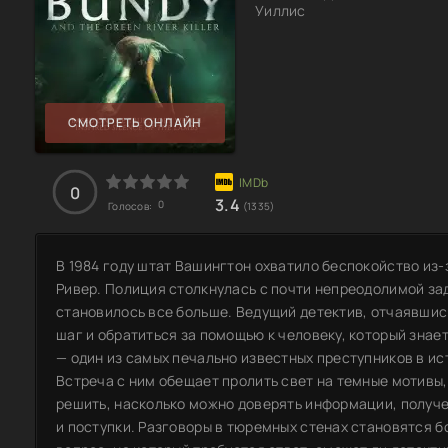
Уиллис
СМОТРЕТЬ ОНЛАЙН
0
3.4
0
Голосов:
(1335)
В 1984 году штат Вашингтон охватило беспокойство из-
Ривер. Полиция столкнулась с почти непреодолимой зад
становилось все больше. Ведущий детектив, отчаявшис
шаг и обратиться за помощью к человеку, который знае
— один из самых печально известных преступников в и
Встреча с ним обещает пролить свет на темные мотивы,
решить, насколько можно доверять информации, получен
и поступки. Разговоры в тюремных стенах становятся б