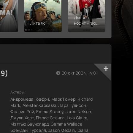
о
Дьявол
!
Литвяк
носит Prada
Верши
2
19)
20 окт 2024, 14:01
Актеры:
Андромеда Годфри, Марк Гомер, Richard
Mark, Aleister Kapsaski, Лара Гудисон,
Филлип Рой, Emma Stacey, Jared Nelson,
Джули Холт, Пэрис Стангл, Lola Claire,
Мэттью Баунсгард, Gemma Wallace,
Брендан Пурселл, Jason Medani, Diana