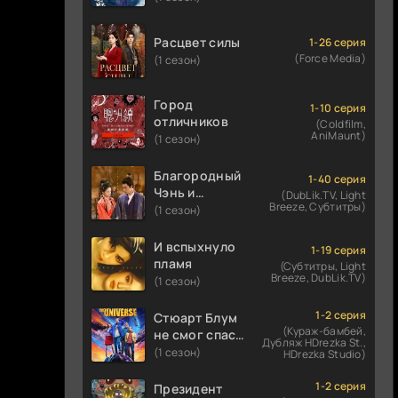
Расцвет силы
1-26 серия
(Force Media)
(1 сезон)
Город
1-10 серия
отличников
(Coldfilm,
AniMaunt)
(1 сезон)
Благородный
1-40 серия
Чэнь и
(DubLik.TV, Light
Breeze, Субтитры)
прекрасная
(1 сезон)
Цзинь
И вспыхнуло
1-19 серия
пламя
(Субтитры, Light
Breeze, DubLik.TV)
(1 сезон)
1-2 серия
Стюарт Блум
(Кураж-бамбей,
не смог спасти
Дубляж HDrezka St.,
вселенную
(1 сезон)
HDrezka Studio)
1-2 серия
Президент