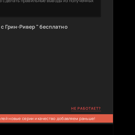
ив сделать правильные выводы из полученных
 с Грин-Ривер " бесплатно
НЕ РАБОТАЕТ?
елей новые серии и качество добавляем раньше!