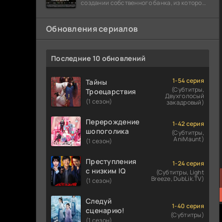
создании собственного банка, из которого
он планировал похитить миллиарды
долларов. Однако,
Обновления сериалов
Последние 10 обновлений
1-54 серия
Тайны
(Субтитры,
Троецарствия
Двухголосый
(1 сезон)
закадровый)
Перерождение
1-42 серия
шопоголика
(Субтитры,
AniMaunt)
(1 сезон)
Преступления
1-24 серия
с низким IQ
(Субтитры, Light
Breeze, DubLik.TV)
(1 сезон)
Следуй
1-40 серия
сценарию!
(Субтитры)
(1 сезон)