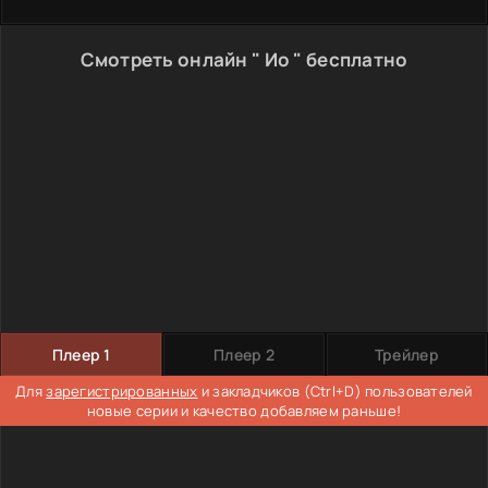
Смотреть онлайн " Ио " бесплатно
Плеер 1
Плеер 2
Трейлер
Для
зарегистрированных
и закладчиков (Ctrl+D) пользователей
новые серии и качество добавляем раньше!