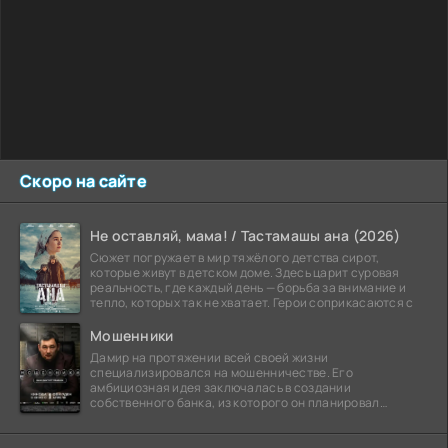
Скоро на сайте
Не оставляй, мама! / Тастамашы ана (2026)
Сюжет погружает в мир тяжёлого детства сирот,
которые живут в детском доме. Здесь царит суровая
реальность, где каждый день — борьба за внимание и
тепло, которых так не хватает. Герои соприкасаются с
Мошенники
Дамир на протяжении всей своей жизни
специализировался на мошенничестве. Его
амбициозная идея заключалась в создании
собственного банка, из которого он планировал
похитить миллиарды долларов. Однако,