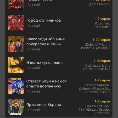
(Force Media)
(1 сезон)
1-10 серия
Город отличников
(Coldfilm,
(1 сезон)
AniMaunt)
Благородный Чэнь и
1-40 серия
прекрасная Цзинь
(DubLik.TV, Light
Breeze, Субтитры)
(1 сезон)
1-19 серия
И вспыхнуло пламя
(Субтитры, Light
(1 сезон)
Breeze, DubLik.TV)
1-2 серия
Стюарт Блум не смог
(Кураж-бамбей,
спасти вселенную
Дубляж HDrezka St.,
(1 сезон)
HDrezka Studio)
1-2 серия
Президент Кертис
(HDrezka Studio.
18+, HDrezka Studio,
(1 сезон)
Syncmer)