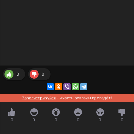
0
0
Зарегистрируйся
- и часть рекламы пропадёт!
0
0
0
0
0
0