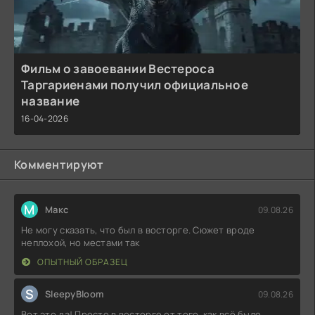
Фильм о завоевании Вестероса
Таргариенами получил официальное
название
16-04-2026
Комментируют
М
Макс
09.08.26
Не могу сказать, что был в восторге. Сюжет вроде
неплохой, но местами так
ОПЫТНЫЙ ОБРАЗЕЦ
S
SleepyBloom
09.08.26
Вот это да! Просто в восторге от того, как всё было