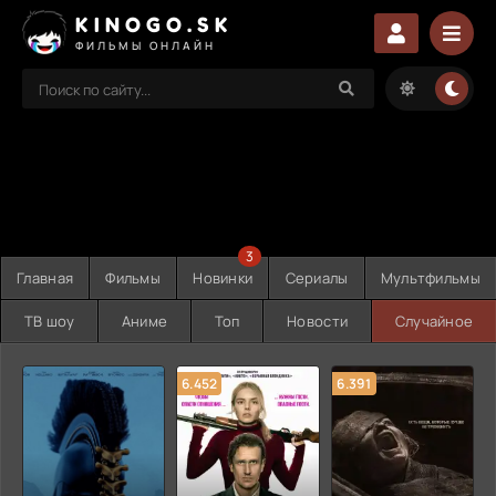
KINOGO.SK
ФИЛЬМЫ ОНЛАЙН
3
Главная
Фильмы
Новинки
Сериалы
Мультфильмы
ТВ шоу
Аниме
Топ
Новости
Случайное
6.452
6.391