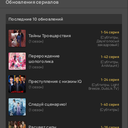
Обновления сериалов
Последние 10 обновлений
1-54 серия
Тайны Троецарствия
(Субтитры,
Двухголосый
(1 сезон)
закадровый)
Перерождение
1-42 серия
шопоголика
(Субтитры,
AniMaunt)
(1 сезон)
1-24 серия
Преступления с низким IQ
(Субтитры, Light
(1 сезон)
Breeze, DubLik.TV)
Следуй сценарию!
1-40 серия
(Субтитры)
(1 сезон)
Расцвет силы
1-26 серия