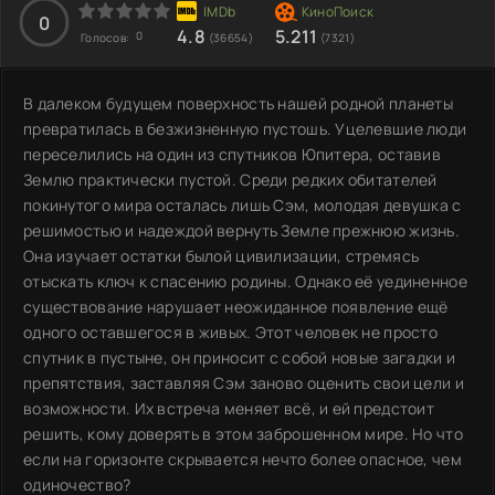
0
4.8
5.211
0
Голосов:
(36654)
(7321)
В далеком будущем поверхность нашей родной планеты
превратилась в безжизненную пустошь. Уцелевшие люди
переселились на один из спутников Юпитера, оставив
Землю практически пустой. Среди редких обитателей
покинутого мира осталась лишь Сэм, молодая девушка с
решимостью и надеждой вернуть Земле прежнюю жизнь.
Она изучает остатки былой цивилизации, стремясь
отыскать ключ к спасению родины. Однако её уединенное
существование нарушает неожиданное появление ещё
одного оставшегося в живых. Этот человек не просто
спутник в пустыне, он приносит с собой новые загадки и
препятствия, заставляя Сэм заново оценить свои цели и
возможности. Их встреча меняет всё, и ей предстоит
решить, кому доверять в этом заброшенном мире. Но что
если на горизонте скрывается нечто более опасное, чем
одиночество?