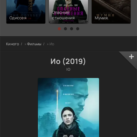
Опасные
Одиссея
отношения
Мумия
Киного
»
Фильмы
» Ио
Ио (2019)
IO