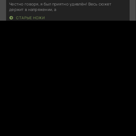
Честно говоря, я был приятно удивлён! Весь сюжет
держит в напряжении, а
СТАРЫЕ НОЖИ
B
BlazeTide
09.08.26
Что за удивительное зрелище! Каждый кадр словно дышит
эмоциями, а музыка
ВЕРШИНА