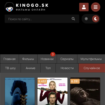
KINOGO.SK
ФИЛЬМЫ ОНЛАЙН
3
Главная
Фильмы
Новинки
Сериалы
Мультфильмы
ТВ шоу
Аниме
Топ
Новости
Случайное
6.452
6.391