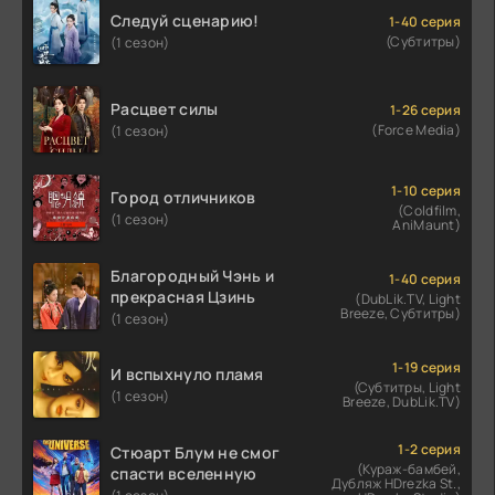
Следуй сценарию!
1-40 серия
(Субтитры)
(1 сезон)
Расцвет силы
1-26 серия
(Force Media)
(1 сезон)
1-10 серия
Город отличников
(Coldfilm,
(1 сезон)
AniMaunt)
Благородный Чэнь и
1-40 серия
прекрасная Цзинь
(DubLik.TV, Light
Breeze, Субтитры)
(1 сезон)
1-19 серия
И вспыхнуло пламя
(Субтитры, Light
(1 сезон)
Breeze, DubLik.TV)
1-2 серия
Стюарт Блум не смог
(Кураж-бамбей,
спасти вселенную
Дубляж HDrezka St.,