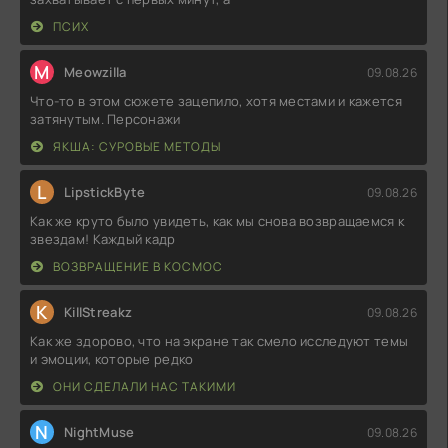
ПСИХ
M
Meowzilla
09.08.26
Что-то в этом сюжете зацепило, хотя местами и кажется
затянутым. Персонажи
ЯКША: СУРОВЫЕ МЕТОДЫ
L
LipstickByte
09.08.26
Как же круто было увидеть, как мы снова возвращаемся к
звездам! Каждый кадр
ВОЗВРАЩЕНИЕ В КОСМОС
K
KillStreakz
09.08.26
Как же здорово, что на экране так смело исследуют темы
и эмоции, которые редко
ОНИ СДЕЛАЛИ НАС ТАКИМИ
N
NightMuse
09.08.26