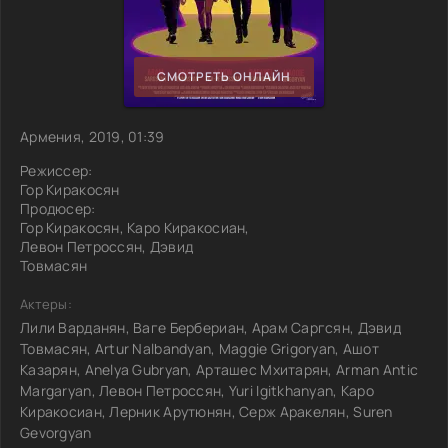
СМОТРЕТЬ ОНЛАЙН
Армения, 2019, 01:39
Режиссер:
Гор Киракосян
Продюсер:
Гор Киракосян, Каро Киракосиан,
Левон Петроссян, Дэвид
Товмасян
Актеры:
Лили Варданян, Ваге Бербериан, Арам Саргсян, Дэвид
Товмасян, Artur Nalbandyan, Maggie Grigoryan, Ашот
Казарян, Anelya Gubryan, Арташес Мхитарян, Arman Antic
Margaryan, Левон Петроссян, Yuri Igitkhanyan, Каро
Киракосиан, Лерник Арутюнян, Серж Аракелян, Suren
Gevorgyan