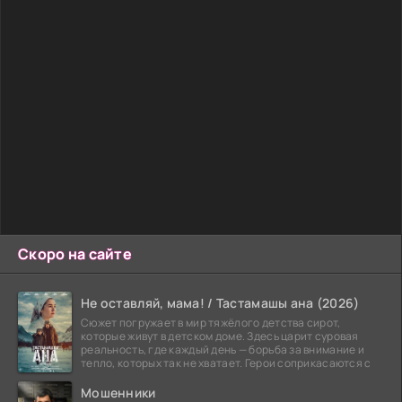
Скоро на сайте
Не оставляй, мама! / Тастамашы ана (2026)
Сюжет погружает в мир тяжёлого детства сирот,
которые живут в детском доме. Здесь царит суровая
реальность, где каждый день — борьба за внимание и
тепло, которых так не хватает. Герои соприкасаются с
Мошенники