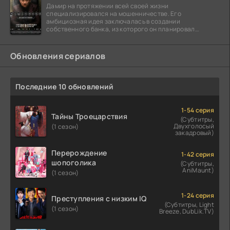
Дамир на протяжении всей своей жизни
специализировался на мошенничестве. Его
амбициозная идея заключалась в создании
собственного банка, из которого он планировал
похитить миллиарды долларов. Однако,
Обновления сериалов
Последние 10 обновлений
1-54 серия
Тайны Троецарствия
(Субтитры,
Двухголосый
(1 сезон)
закадровый)
Перерождение
1-42 серия
шопоголика
(Субтитры,
AniMaunt)
(1 сезон)
1-24 серия
Преступления с низким IQ
(Субтитры, Light
(1 сезон)
Breeze, DubLik.TV)