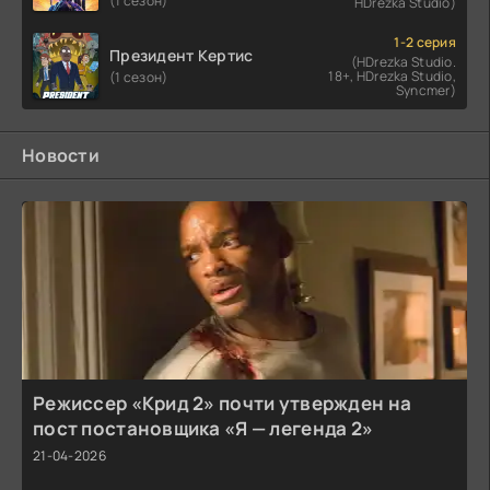
(1 сезон)
HDrezka Studio)
1-2 серия
Президент Кертис
(HDrezka Studio.
18+, HDrezka Studio,
(1 сезон)
Syncmer)
Новости
Режиссер «Крид 2» почти утвержден на
пост постановщика «Я — легенда 2»
21-04-2026