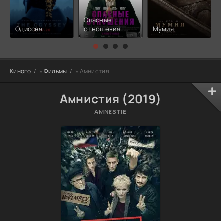
Опасные
Одиссея
отношения
Мумия
Киного
»
Фильмы
» Амнистия
Амнистия (2019)
AMNESTIE