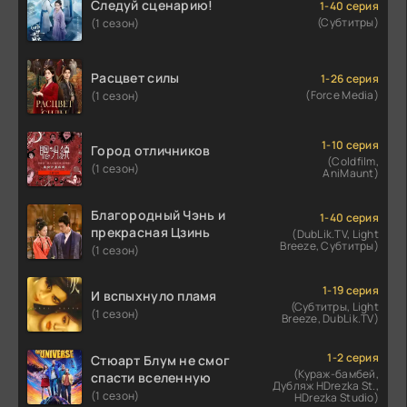
Следуй сценарию!
1-40 серия
(Субтитры)
(1 сезон)
Расцвет силы
1-26 серия
(Force Media)
(1 сезон)
1-10 серия
Город отличников
(Coldfilm,
(1 сезон)
AniMaunt)
Благородный Чэнь и
1-40 серия
прекрасная Цзинь
(DubLik.TV, Light
Breeze, Субтитры)
(1 сезон)
1-19 серия
И вспыхнуло пламя
(Субтитры, Light
(1 сезон)
Breeze, DubLik.TV)
1-2 серия
Стюарт Блум не смог
(Кураж-бамбей,
спасти вселенную
Дубляж HDrezka St.,
(1 сезон)
HDrezka Studio)