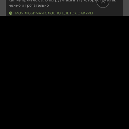
Как же приятно было погрузиться в эту историю! Она так
нежно и трогательно
МОЯ ЛЮБИМАЯ СЛОВНО ЦВЕТОК САКУРЫ
M
MoonTide
08.08.26
Ну что, на фоне всей этой серости и рутины, это
произведение стало ярким
0,1% МИРА