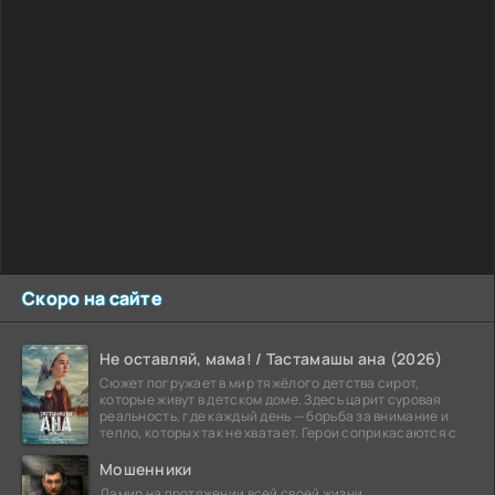
Скоро на сайте
Не оставляй, мама! / Тастамашы ана (2026)
Сюжет погружает в мир тяжёлого детства сирот,
которые живут в детском доме. Здесь царит суровая
реальность, где каждый день — борьба за внимание и
тепло, которых так не хватает. Герои соприкасаются с
Мошенники
Дамир на протяжении всей своей жизни