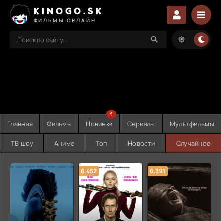
KINOGO.SK
ФИЛЬМЫ ОНЛАЙН
3
Главная
Фильмы
Новинки
Сериалы
Мультфильмы
ТВ шоу
Аниме
Топ
Новости
Случайное
6.452
6.391