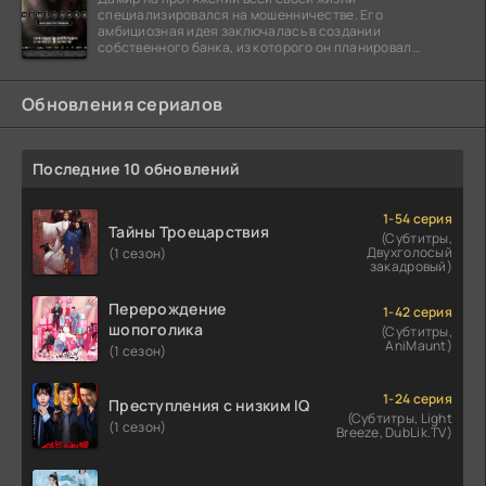
специализировался на мошенничестве. Его
амбициозная идея заключалась в создании
собственного банка, из которого он планировал
похитить миллиарды долларов. Однако,
Обновления сериалов
Последние 10 обновлений
1-54 серия
Тайны Троецарствия
(Субтитры,
Двухголосый
(1 сезон)
закадровый)
Перерождение
1-42 серия
шопоголика
(Субтитры,
AniMaunt)
(1 сезон)
1-24 серия
Преступления с низким IQ
(Субтитры, Light
(1 сезон)
Breeze, DubLik.TV)