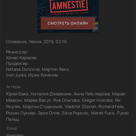
СМОТРЕТЬ ОНЛАЙН
Словакия, Чехия, 2019, 02:10
Режиссер:
Хонас Карасек
Продюсер:
Natasa Duricova, Мартин Хеко,
Ivan Jurás, Иржи Конечны
Актеры:
Юрай Бака, Наталия Джермани, Анна Гейслерова, Марек
Маески, Марек Васут, Яна Ольгова, Gregor Holoska, Ян
Якуляк, Мартин Странский, Vladimír Zboron, Richard Felix,
Роман Лукнар, Эрик Олле, Sáva Popovic, Marek Fuco, Лукас
Пельц
Жанр:
триллер