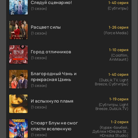
Следуй сценарию!
1-40 серия
(Субтитры)
(1 сезон)
Расцвет силы
1-26 серия
(Force Media)
(1 сезон)
1-10 серия
Город отличников
(Coldfilm,
(1 сезон)
AniMaunt)
Благородный Чэнь и
1-40 серия
прекрасная Цзинь
(DubLik.TV, Light
Breeze, Субтитры)
(1 сезон)
1-19 серия
И вспыхнуло пламя
(Субтитры, Light
(1 сезон)
Breeze, DubLik.TV)
1-2 серия
Стюарт Блум не смог
(Кураж-бамбей,
спасти вселенную
Дубляж HDrezka St.,
(1 сезон)
HDrezka Studio)