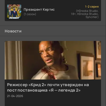
1-2 серия
Президент Кертис
(HDrezka Studio.
18+, HDrezka Studio,
(1 сезон)
Syncmer)
Новости
Режиссер «Крид 2» почти утвержден на
пост постановщика «Я — легенда 2»
21-04-2026