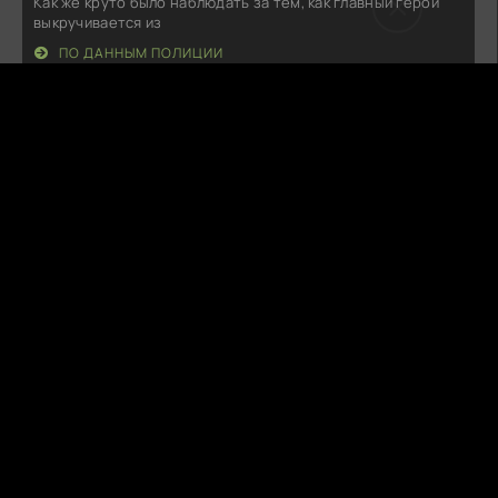
Как же круто было наблюдать за тем, как главный герой
выкручивается из
ПО ДАННЫМ ПОЛИЦИИ
P
PeachyMood
08.08.26
Как же интересно было наблюдать за развитием сюжета!
Каждая сцена держала в
БЕЗ ОПЕКИ