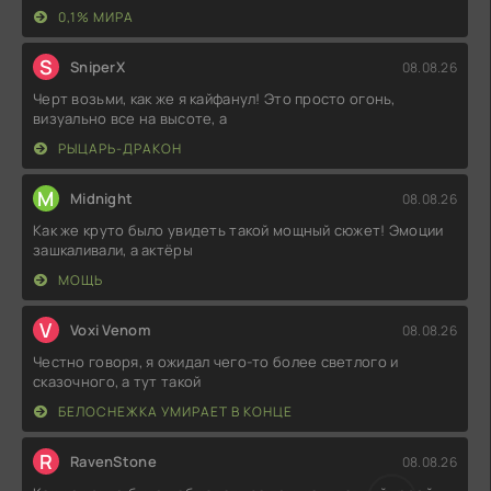
0,1% МИРА
S
SniperX
08.08.26
Черт возьми, как же я кайфанул! Это просто огонь,
визуально все на высоте, а
РЫЦАРЬ-ДРАКОН
M
Midnight
08.08.26
Как же круто было увидеть такой мощный сюжет! Эмоции
зашкаливали, а актёры
МОЩЬ
V
Voxi Venom
08.08.26
Честно говоря, я ожидал чего-то более светлого и
сказочного, а тут такой
БЕЛОСНЕЖКА УМИРАЕТ В КОНЦЕ
R
RavenStone
08.08.26