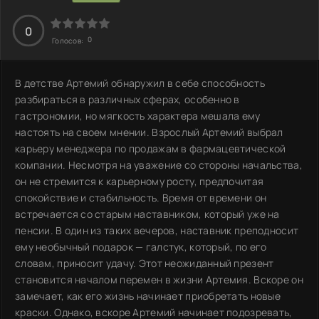
0
0
Голосов:
В детстве Артемий обнаружил в себе способность
разбираться в различных сферах, особенно в
гастрономии, но мягкость характера мешала ему
настоять на своем мнении. Взрослый Артемий выбрал
карьеру менеджера по продажам в фармацевтической
компании. Несмотря на уважение со стороны начальства,
он не стремится к карьерному росту, предпочитая
спокойствие и стабильность. Время от времени он
встречается со старым наставником, который уже на
пенсии. В один из таких вечеров, наставник преподносит
ему необычный подарок — галстук, который, по его
словам, приносит удачу. Этот неожиданный презент
становится началом перемен в жизни Артемия. Вскоре он
замечает, как его жизнь начинает приобретать новые
краски. Однако, вскоре Артемий начинает подозревать,