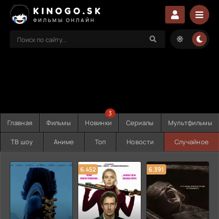
KINOGO.SK
ФИЛЬМЫ ОНЛАЙН
3
Главная
Фильмы
Новинки
Сериалы
Мультфильмы
ТВ шоу
Аниме
Топ
Новости
Случайное
6.452
6.391