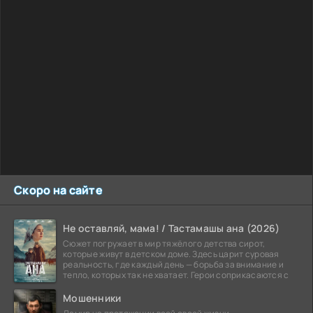
Скоро на сайте
Не оставляй, мама! / Тастамашы ана (2026)
Сюжет погружает в мир тяжёлого детства сирот,
которые живут в детском доме. Здесь царит суровая
реальность, где каждый день — борьба за внимание и
тепло, которых так не хватает. Герои соприкасаются с
Мошенники