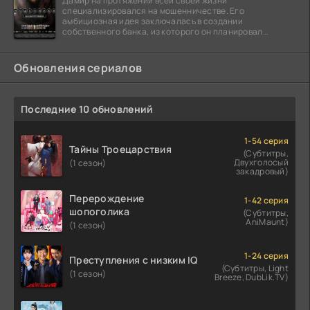
Дамир на протяжении всей своей жизни
специализировался на мошенничестве. Его
амбициозная идея заключалась в создании
собственного банка, из которого он планировал
похитить миллиарды долларов. Однако,
Обновления сериалов
Последние 10 обновлений
1-54 серия
Тайны Троецарствия
(Субтитры,
Двухголосый
(1 сезон)
закадровый)
Перерождение
1-42 серия
шопоголика
(Субтитры,
AniMaunt)
(1 сезон)
1-24 серия
Преступления с низким IQ
(Субтитры, Light
(1 сезон)
Breeze, DubLik.TV)