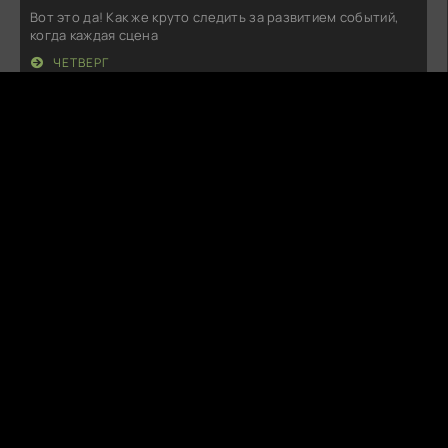
Вот это да! Как же круто следить за развитием событий,
когда каждая сцена
ЧЕТВЕРГ
V
Voxi Venom
06.08.26
Как же здорово, что на экране появилась такая
трогательная история! Собачка —
РУБИ, СОБАКА-СПАСАТЕЛЬ