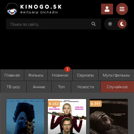
KINOGO.SK
ФИЛЬМЫ ОНЛАЙН
3
Главная
Фильмы
Новинки
Сериалы
Мультфильмы
ТВ шоу
Аниме
Топ
Новости
Случайное
6.452
6.391