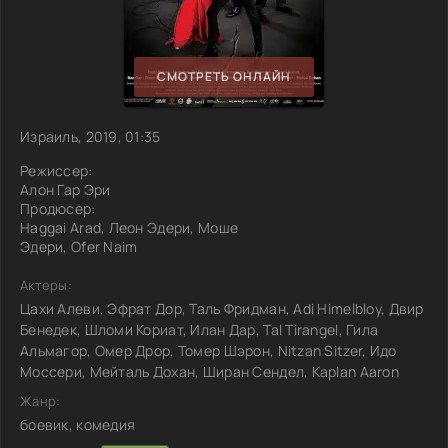
СМОТРЕТЬ ОНЛАЙН
Израиль, 2019, 01:35
Режиссер:
Алон Гар Эри
Продюсер:
Haggai Arad, Леон Эдери, Моше
Эдери, Ofer Naim
Актеры:
Цахи Алеви, Эфрат Дор, Таль Фридман, Adi Himelbloy, Двир
Бенедек, Шломи Кориат, Илан Дар, Tal Tirangel, Гила
Альмагор, Омер Дрор, Томер Шэрон, Nitzan Sitzer, Идо
Моссери, Мейталь Дохан, Ширан Сендел, Kaplan Aaron
Жанр:
боевик, комедия