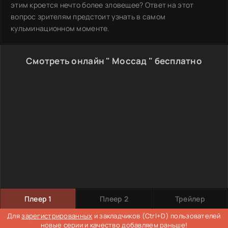
этим кроется нечто более зловещее? Ответ на этот
вопрос зрителям предстоит узнать в самом
кульминационном моменте.
Смотреть онлайн " Моссад " бесплатно
Плеер 1
Плеер 2
Трейлер
Для
зарегистрированных
и закладчиков (Ctrl+D) пользователей
новые серии и качество добавляем раньше!