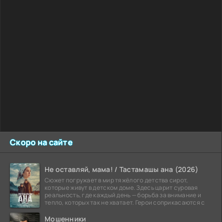
Скоро на сайте
Не оставляй, мама! / Тастамашы ана (2026)
Сюжет погружает в мир тяжёлого детства сирот,
которые живут в детском доме. Здесь царит суровая
реальность, где каждый день — борьба за внимание и
тепло, которых так не хватает. Герои соприкасаются с
Мошенники