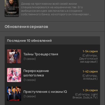
Дамир на протяжении всей своей жизни
специализировался на мошенничестве. Его
амбициозная идея заключалась в создании
собственного банка, из которого он планировал
похитить миллиарды долларов. Однако,
Обновления сериалов
Последние 10 обновлений
1-54 серия
Тайны Троецарствия
(Субтитры,
Двухголосый
(1 сезон)
закадровый)
Перерождение
1-42 серия
шопоголика
(Субтитры,
AniMaunt)
(1 сезон)
1-24 серия
Преступления с низким IQ
(Субтитры, Light
(1 сезон)
Breeze, DubLik.TV)