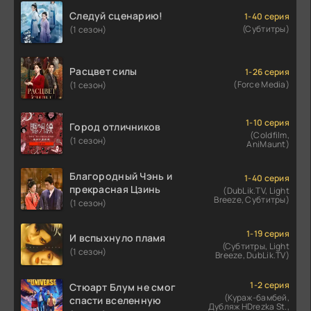
Следуй сценарию!
1-40 серия
(Субтитры)
(1 сезон)
Расцвет силы
1-26 серия
(Force Media)
(1 сезон)
1-10 серия
Город отличников
(Coldfilm,
(1 сезон)
AniMaunt)
Благородный Чэнь и
1-40 серия
прекрасная Цзинь
(DubLik.TV, Light
Breeze, Субтитры)
(1 сезон)
1-19 серия
И вспыхнуло пламя
(Субтитры, Light
(1 сезон)
Breeze, DubLik.TV)
1-2 серия
Стюарт Блум не смог
(Кураж-бамбей,
спасти вселенную
Дубляж HDrezka St.,