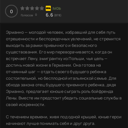
0
6.6
0
Голосов:
(878)
Эрманно — молодой человек, избравший для себя путь
отрешенности и беспорядочных увлечений, не стремится
выходить за рамки привычного и безопасного
существования. Его мир переворачивается, когда он
встречает Лену, эмигрантку из Польши, чья цель —
достичь новой жизни в Германии. Она готова на
отчаянный шаг — отдать своего будущего ребенка
состоятельной, но бесплодной итальянской семье. Для
обхода закона отец будущего приемного ребенка, дядя
Эрманно, предлагает юноше сыграть роль бойфренда
Лены. Вместе им предстоит убедить социальные службы в
своей искренности.
С течением времени, живя под одной крышей, юные герои
начинают лучше понимать себя и друг друга.