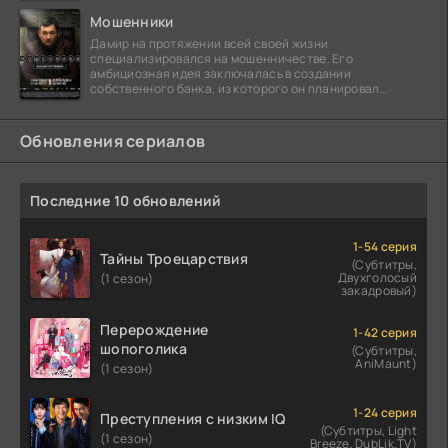
Мошенники
Дамир на протяжении всей своей жизни
специализировался на мошенничестве. Его
амбициозная идея заключалась в создании
собственного банка, из которого он планировал
похитить миллиарды долларов. Однако,
Обновления сериалов
Последние 10 обновлений
1-54 серия
Тайны Троецарствия
(Субтитры,
Двухголосый
(1 сезон)
закадровый)
Перерождение
1-42 серия
шопоголика
(Субтитры,
AniMaunt)
(1 сезон)
1-24 серия
Преступления с низким IQ
(Субтитры, Light
(1 сезон)
Breeze, DubLik.TV)