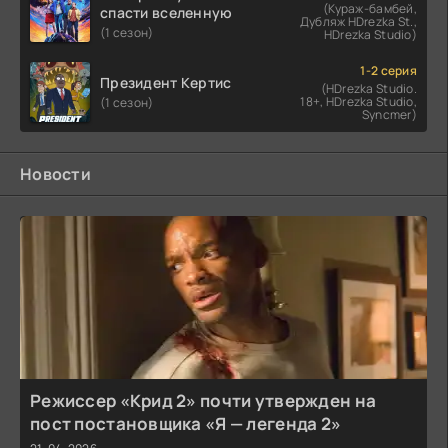
(Кураж-бамбей,
спасти вселенную
Дубляж HDrezka St.,
(1 сезон)
HDrezka Studio)
1-2 серия
Президент Кертис
(HDrezka Studio.
18+, HDrezka Studio,
(1 сезон)
Syncmer)
Новости
Режиссер «Крид 2» почти утвержден на
пост постановщика «Я — легенда 2»