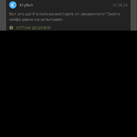
K
Kryllon
07.08.26
Вот это да! Я в полном восторге от увиденного! Такого
кайфа давно не испытывал:
ОПТОМ ДЕШЕВЛЕ
Д
Даня
07.08.26
Не могу не поделиться впечатлениями! Такого я не
ожидал: атмосфера
ПРИВЯЗАННЫЙ