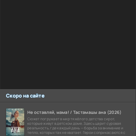
Скоро на сайте
Не оставляй, мама! / Тастамашы ана (2026)
Сюжет погружает в мир тяжёлого детства сирот,
которые живут в детском доме. Здесь царит суровая
реальность, где каждый день — борьба за внимание и
тепло, которых так не хватает. Герои соприкасаются с