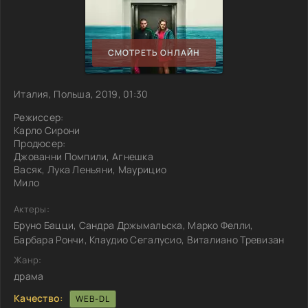
СМОТРЕТЬ ОНЛАЙН
Италия, Польша, 2019, 01:30
Режиссер:
Карло Сирони
Продюсер:
Джованни Помпили, Агнешка
Васяк, Лука Леньяни, Маурицио
Мило
Актеры:
Бруно Бацци, Сандра Држымальска, Марко Фелли,
Барбара Рончи, Клаудио Сегалусио, Виталиано Тревизан
Жанр:
драма
Качество:
WEB-DL