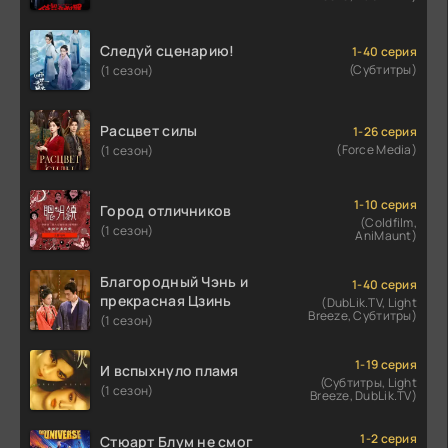
Следуй сценарию!
1-40 серия
(Субтитры)
(1 сезон)
Расцвет силы
1-26 серия
(Force Media)
(1 сезон)
1-10 серия
Город отличников
(Coldfilm,
(1 сезон)
AniMaunt)
Благородный Чэнь и
1-40 серия
прекрасная Цзинь
(DubLik.TV, Light
Breeze, Субтитры)
(1 сезон)
1-19 серия
И вспыхнуло пламя
(Субтитры, Light
(1 сезон)
Breeze, DubLik.TV)
1-2 серия
Стюарт Блум не смог