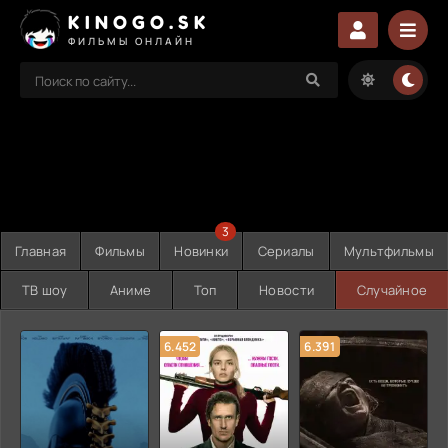
KINOGO.SK
ФИЛЬМЫ ОНЛАЙН
3
Главная
Фильмы
Новинки
Сериалы
Мультфильмы
ТВ шоу
Аниме
Топ
Новости
Случайное
6.452
6.391