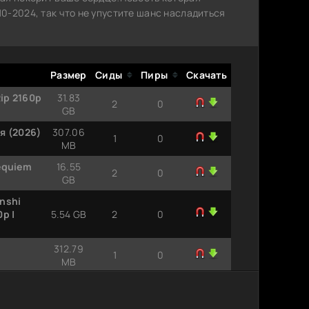
0-2024, так что не упустите шанс насладиться
Размер
Сиды
Пиры
Скачать
ip 2160p
31.83
2
0
GB
я (2026)
307.06
1
0
MB
equiem
16.55
2
0
GB
nshi
p |
5.54 GB
2
0
312.79
1
0
MB
tor -
7.96 GB
5
0