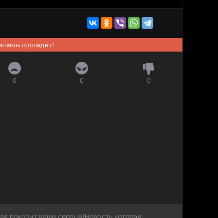
рекламы пропадёт!
0
0
0
ая покорит ваше сердце!Новость которая