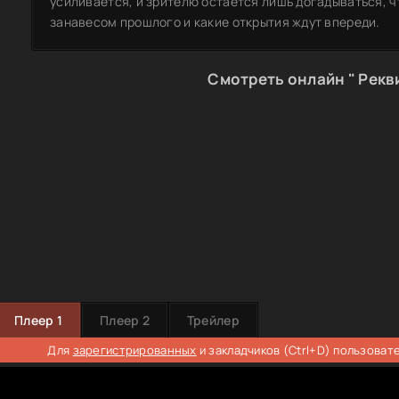
усиливается, и зрителю остаётся лишь догадываться, ч
занавесом прошлого и какие открытия ждут впереди.
Смотреть онлайн " Рекв
Плеер 1
Плеер 2
Трейлер
Для
зарегистрированных
и закладчиков (Ctrl+D) пользоват