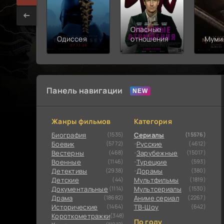
Опасные
Одиссея
отношения
Муми
Панель навигации
Жанры фильмов
Категория
Биография
(1535)
Сериалы
(15576)
Боевик
(5772)
Русские
(4612)
Вестерны
(468)
Зарубежные
(15017)
Военные
(1146)
Турецкие
(593)
Детективы
(2938)
Дорамы
(380)
Детские
(44)
Мультфильмы
(1819)
Документальные
(1114)
Мультсериалы
(1530)
Драма
(18682)
Аниме сериал
(2267)
Исторические
(1464)
ТВ-Шоу
(642)
Короткометражки
(348)
По году