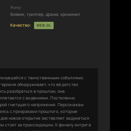
Жанр:
боевик, триллер, драма, криминал
Качество:
WEB-DL
олкнувшейся с таинственными событиями,
героиня обнаруживает, что её детство
ясь разобраться в прошлом, она
еплетается с видениями. Постепенно
рой гнетущего напряжения. Персонажам
аясь с призраками прошлого, которые
ждое новое открытие заставляет задуматься
илы стоят за происходящим. К финалу интрига