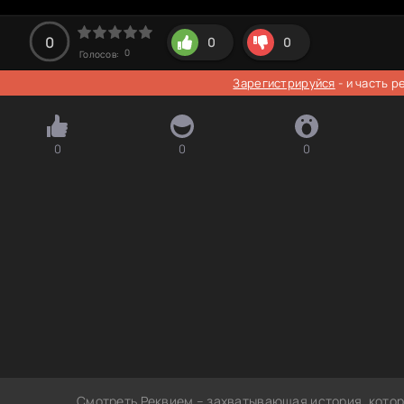
0
0
0
0
Голосов:
Зарегистрируйся
- и часть 
0
0
0
Смотреть Реквием – захватывающая история, котор