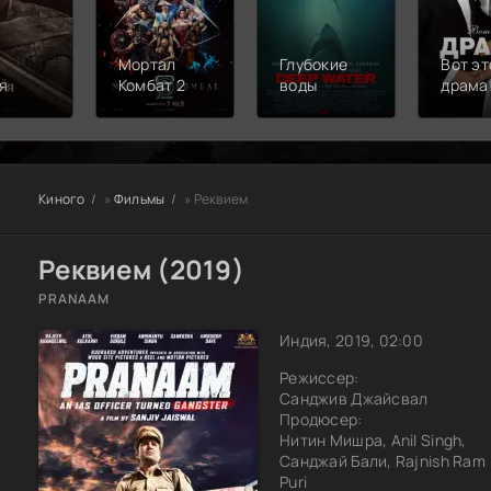
Мортал
Глубокие
Вот эт
я
Комбат 2
воды
драма
Киного
»
Фильмы
» Реквием
Реквием (2019)
PRANAAM
Индия, 2019, 02:00
Режиссер:
Санджив Джайсвал
Продюсер:
Нитин Мишра, Anil Singh,
Санджай Бали, Rajnish Ram
Puri