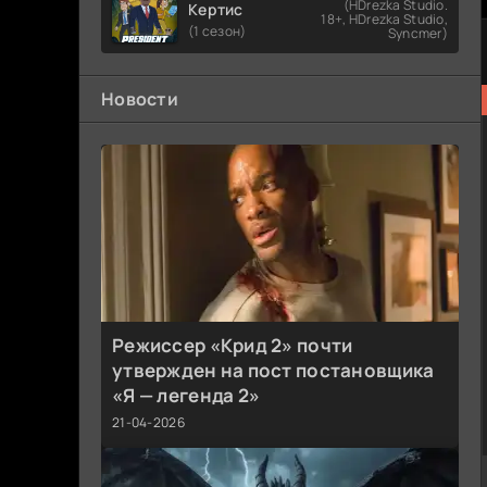
(HDrezka Studio.
Кертис
18+, HDrezka Studio,
(1 сезон)
Syncmer)
Новости
Режиссер «Крид 2» почти
утвержден на пост постановщика
«Я — легенда 2»
21-04-2026