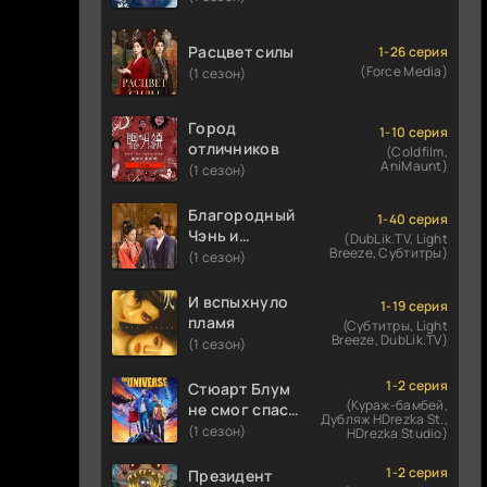
Расцвет силы
1-26 серия
(Force Media)
(1 сезон)
Город
1-10 серия
отличников
(Coldfilm,
AniMaunt)
(1 сезон)
Благородный
1-40 серия
Чэнь и
(DubLik.TV, Light
Breeze, Субтитры)
прекрасная
(1 сезон)
Цзинь
И вспыхнуло
1-19 серия
пламя
(Субтитры, Light
Breeze, DubLik.TV)
(1 сезон)
1-2 серия
Стюарт Блум
(Кураж-бамбей,
не смог спасти
Дубляж HDrezka St.,
вселенную
(1 сезон)
HDrezka Studio)
1-2 серия
Президент