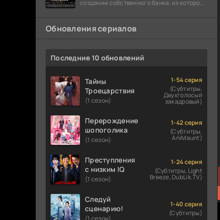
создании собственного банка, из которого
он планировал похитить миллиарды
долларов. Однако,
Обновления сериалов
Последние 10 обновлений
1-54 серия
Тайны
(Субтитры,
Троецарствия
Двухголосый
(1 сезон)
закадровый)
Перерождение
1-42 серия
шопоголика
(Субтитры,
AniMaunt)
(1 сезон)
Преступления
1-24 серия
с низким IQ
(Субтитры, Light
Breeze, DubLik.TV)
(1 сезон)
Следуй
1-40 серия
сценарию!
(Субтитры)
(1 сезон)