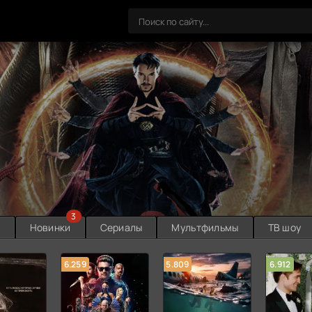
3
ы
Новинки
Сериалы
Мультфильмы
ТВ шоу
6.259
5.809
6.912