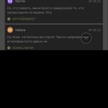
M
Myrria
08.08.26
Ну, что сказать, меня просто заворожило то, что
происходило на экране. Эта
КРУТОЙ ВЗЛЕТ
H
Halixie
08.08.26
Ну, блин, я в полном восторге! Такого напряжения и
атмосферности давно не
КОНЕЦ НОЧИ
И
Индира
08.08.26
Вот это да! Сюжет реально закрутился так, что я не мог
оторваться от экрана,
ОТГОЛОСКИ ПРЕСТУПЛЕНИЯ