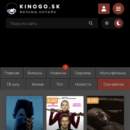
KINOGO.SK
ФИЛЬМЫ ОНЛАЙН
3
Главная
Фильмы
Новинки
Сериалы
Мультфильмы
ТВ шоу
Аниме
Топ
Новости
Случайное
6.452
6.391