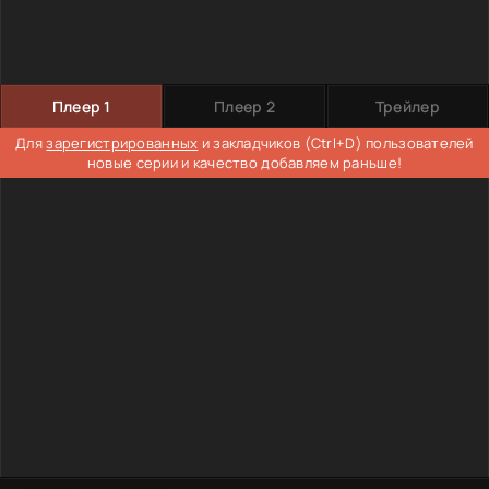
Плеер 1
Плеер 2
Трейлер
Для
зарегистрированных
и закладчиков (Ctrl+D) пользователей
новые серии и качество добавляем раньше!