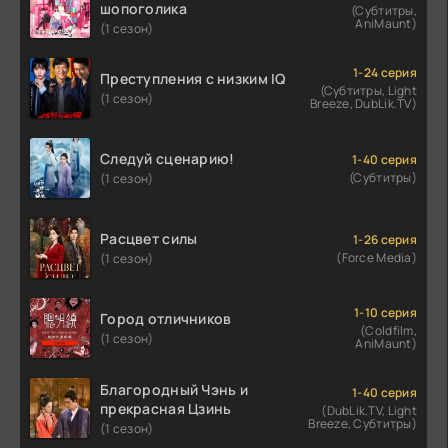
шопоголика
(Субтитры,
AniMaunt)
(1 сезон)
1-24 серия
Преступления с низким IQ
(Субтитры, Light
(1 сезон)
Breeze, DubLik.TV)
Следуй сценарию!
1-40 серия
(Субтитры)
(1 сезон)
Расцвет силы
1-26 серия
(Force Media)
(1 сезон)
1-10 серия
Город отличников
(Coldfilm,
(1 сезон)
AniMaunt)
Благородный Чэнь и
1-40 серия
прекрасная Цзинь
(DubLik.TV, Light
Breeze, Субтитры)
(1 сезон)