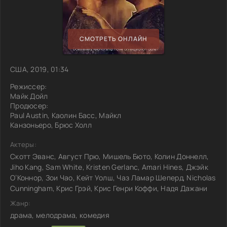
СМОТРЕТЬ ОНЛАЙН
США, 2019, 01:34
Режиссер:
Майк Дойл
Продюсер:
Paul Austin, Каолин Басс, Майкл
Канзоньеро, Брюс Холл
Актеры:
Скотт Эванс, Август Прю, Мишель Бюто, Колин Доннелл,
Jiho Kang, Sam White, Kristen Gerlanc, Amari Hines, Джэйк
О’Коннор, Зои Чао, Кейт Уолш, Чаз Ламар Шеперд, Nicholas
Cunningham, Крис Грэй, Крис Генри Коффи, Надя Дажани
Жанр:
драма, мелодрама, комедия