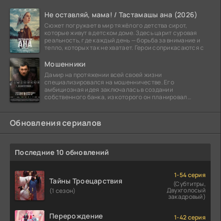
Не оставляй, мама! / Тастамашы ана (2026)
Сюжет погружает в мир тяжёлого детства сирот,
которые живут в детском доме. Здесь царит суровая
реальность, где каждый день — борьба за внимание и
тепло, которых так не хватает. Герои соприкасаются с
Мошенники
Дамир на протяжении всей своей жизни
специализировался на мошенничестве. Его
амбициозная идея заключалась в создании
собственного банка, из которого он планировал
похитить миллиарды долларов. Однако,
Обновления сериалов
Последние 10 обновлений
1-54 серия
Тайны Троецарствия
(Субтитры,
Двухголосый
(1 сезон)
закадровый)
Перерождение
1-42 серия