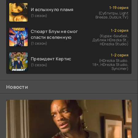
1-19 серия
И вспыхнуло пламя
(Субтитры, Light
(1 сезон)
Breeze, DubLik.TV)
1-2 серия
Стюарт Блум не смог
(Кураж-бамбей,
спасти вселенную
Дубляж HDrezka St.,
(1 сезон)
HDrezka Studio)
1-2 серия
Президент Кертис
(HDrezka Studio.
18+, HDrezka Studio,
(1 сезон)
Syncmer)
Новости