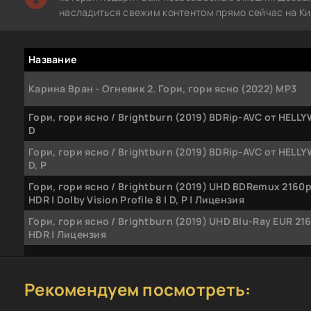
насладиться свежим контентом прямо сейчас на Ки
Название
Карина Вран - Огневик 2. Гори, гори ясно (2022) MP3
Гори, гори ясно / Brightburn (2019) BDRip-AVC от HELL
D
Гори, гори ясно / Brightburn (2019) BDRip-AVC от HELL
D, P
Гори, гори ясно / Brightburn (2019) UHD BDRemux 2160p 
HDR | Dolby Vision Profile 8 | D, P | Лицензия
Гори, гори ясно / Brightburn (2019) UHD Blu-Ray EUR 2160
HDR | Лицензия
Тайны Чапман. Гори, гори ясно [эфир от 29.10] (2019) S
Рекомендуем посмотреть:
Гори, гори ясно / Brightburn (2019) HDRip от Scarabey |
Лицензия