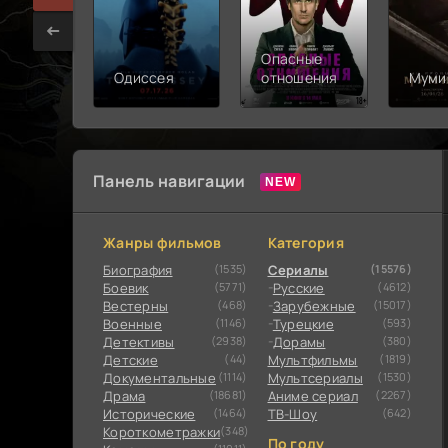
Опасные
Одиссея
отношения
Муми
Панель навигации
Жанры фильмов
Категория
Биография
(1535)
Сериалы
(15576)
Боевик
(5771)
Русские
(4612)
Вестерны
(468)
Зарубежные
(15017)
Военные
(1146)
Турецкие
(593)
Детективы
(2938)
Дорамы
(380)
Детские
(44)
Мультфильмы
(1819)
Документальные
(1114)
Мультсериалы
(1530)
Драма
(18681)
Аниме сериал
(2267)
Исторические
(1464)
ТВ-Шоу
(642)
Короткометражки
(348)
По году