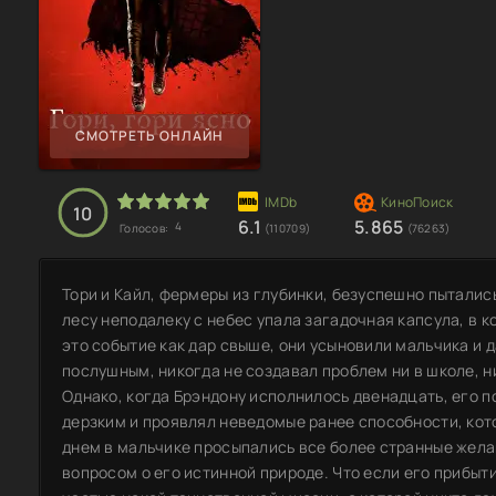
СМОТРЕТЬ ОНЛАЙН
10
6.1
5.865
4
Голосов:
(110709)
(76263)
Тори и Кайл, фермеры из глубинки, безуспешно пыталис
лесу неподалеку с небес упала загадочная капсула, в 
это событие как дар свыше, они усыновили мальчика и 
послушным, никогда не создавал проблем ни в школе, ни
Однако, когда Брэндону исполнилось двенадцать, его п
дерзким и проявлял неведомые ранее способности, кот
днем в мальчике просыпались все более странные жел
вопросом о его истинной природе. Что если его прибыт