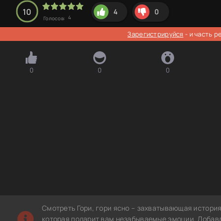
10
4
0
4
Голосов:
Зарегистрируйся
- и часть 
0
0
0
Смотреть Гори, гори ясно – захватывающая история
которая подарит вам незабываемые эмоции. Добавле