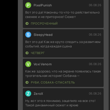
P
PixelPunish
06.08.26
Вот это да! Наконец-то что-то действительно
свежее и не приторное! Сюжет
ПРОСРОЧЕННЫЙ
S
SleepyHead
06.08.26
Вот это да! Как же круто следить за развитием
событий, когда каждая сцена
ЧЕТВЕРГ
V
Voxi Venom
06.08.26
Как же здорово, что на экране появилась такая
трогательная история! Собачка —
РУБИ, СОБАКА-СПАСАТЕЛЬ
Z
ZeroX
06.08.26
Ну, вот это я понимаю, зацепило на все сто!
Такой динамичный сюжет и яркие