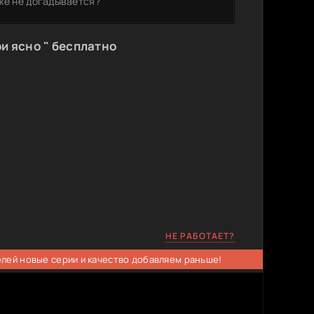
же не догадывается?
ри ясно " бесплатно
НЕ РАБОТАЕТ?
елей новые серии и качество добавляем раньше!