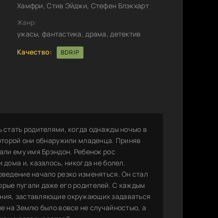
Хамфри, Стив Эйджи, Стефен Блэкхарт
Жанр:
ужасы, фантастика, драма, детектив
Качество:
BDRIP
ь стать родителями, когда однажды ночью в
которой они обнаружили младенца. Приняв
дали ему имя Брэндон. Ребенок рос
 дома и, казалось, никогда не болел.
оведение начало резко изменяться. Он стал
орые пугали даже его родителей. С каждым
ания, заставляющие окружающих задаваться
ие на Землю было вовсе не случайностью, а