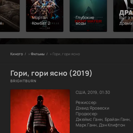
Мортал
Глубокие
Вот эт
я
Комбат 2
воды
драма
Киного
»
Фильмы
» Гори, гори ясно
Гори, гори ясно (2019)
BRIGHTBURN
США, 2019, 01:30
Режиссер:
Дэвид Яровески
Продюсер:
Джеймс Ганн, Брайан Ганн,
Марк Ганн, Дэн Клифтон