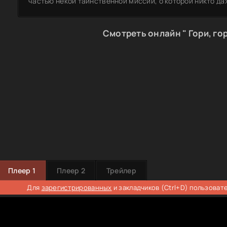
частью некой таинственной миссии, о которой никто да
Смотреть онлайн " Гори, го
Плеер 1
Плеер 2
Трейлер
Для
зарегистрированных
и закладчиков (Ctrl+D) пользоват