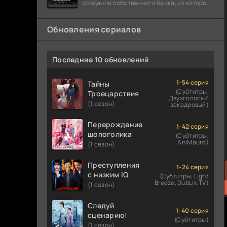
создании собственного банка, из которого
он планировал похитить миллиарды
долларов. Однако,
Обновления сериалов
Последние 10 обновлений
1-54 серия
Тайны
(Субтитры,
Троецарствия
Двухголосый
(1 сезон)
закадровый)
Перерождение
1-42 серия
шопоголика
(Субтитры,
AniMaunt)
(1 сезон)
Преступления
1-24 серия
с низким IQ
(Субтитры, Light
Breeze, DubLik.TV)
(1 сезон)
Следуй
1-40 серия
сценарию!
(Субтитры)
(1 сезон)