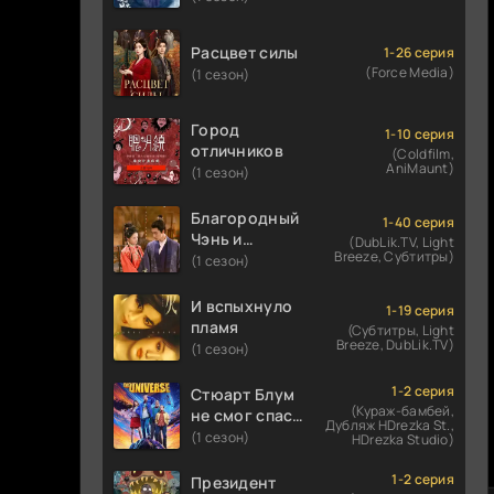
Расцвет силы
1-26 серия
(Force Media)
(1 сезон)
Город
1-10 серия
отличников
(Coldfilm,
AniMaunt)
(1 сезон)
Благородный
1-40 серия
Чэнь и
(DubLik.TV, Light
Breeze, Субтитры)
прекрасная
(1 сезон)
Цзинь
И вспыхнуло
1-19 серия
пламя
(Субтитры, Light
Breeze, DubLik.TV)
(1 сезон)
1-2 серия
Стюарт Блум
(Кураж-бамбей,
не смог спасти
Дубляж HDrezka St.,
вселенную
(1 сезон)
HDrezka Studio)
1-2 серия
Президент