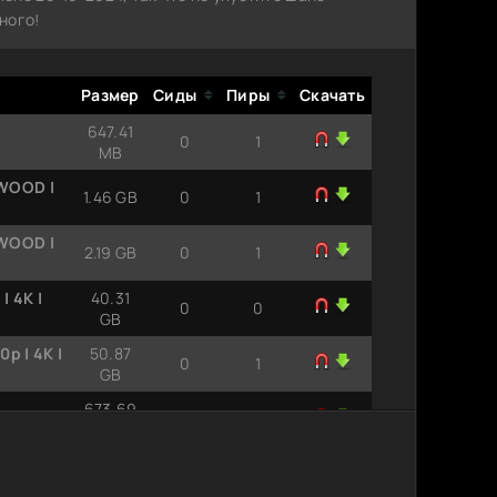
ного!
Размер
Сиды
Пиры
Скачать
647.41
0
1
MB
YWOOD |
1.46 GB
0
1
YWOOD |
2.19 GB
0
1
| 4K |
40.31
0
0
GB
p | 4K |
50.87
0
1
GB
673.69
ATRip
0
1
MB
1.45 GB
0
1