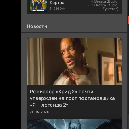
(HDrezka Studio.
Кертис
18+, HDrezka Studio,
(1 сезон)
Syncmer)
Новости
Режиссер «Крид 2» почти
утвержден на пост постановщика
«Я — легенда 2»
21-04-2026