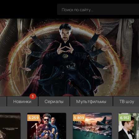
3
ы
Новинки
Сериалы
Мультфильмы
ТВ шоу
6.259
5.809
6.912