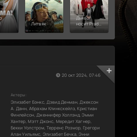
о
Дьявол
!
Литвяк
носит Prada
Верши
2
20 окт 2024, 07:46
Актеры:
Элизабет Бэнкс, Дэвид Денман, Джексон
А. Данн, Абрахам Клинкскейлз, Кристиан
Финлейсон, Дженнифер Холлэнд, Эмми
Хантер, Мэтт Джонс, Мередит Хагнер,
Бекки Уолстром, Терренс Розмор, Грегори
Алан Уильямс, Элизабет Бечка, Энни