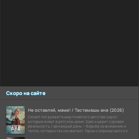
Скоро на сайте
Не оставляй, мама! / Тастамашы ана (2026)
Сюжет погружает в мир тяжёлого детства сирот,
которые живут в детском доме. Здесь царит суровая
реальность, где каждый день — борьба за внимание и
тепло, которых так не хватает. Герои соприкасаются с