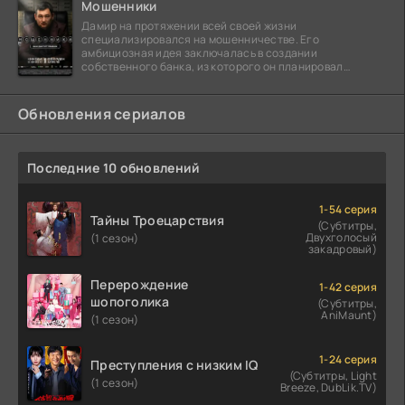
Мошенники
Дамир на протяжении всей своей жизни
специализировался на мошенничестве. Его
амбициозная идея заключалась в создании
собственного банка, из которого он планировал
похитить миллиарды долларов. Однако,
Обновления сериалов
Последние 10 обновлений
1-54 серия
Тайны Троецарствия
(Субтитры,
Двухголосый
(1 сезон)
закадровый)
Перерождение
1-42 серия
шопоголика
(Субтитры,
AniMaunt)
(1 сезон)
1-24 серия
Преступления с низким IQ
(Субтитры, Light
(1 сезон)
Breeze, DubLik.TV)