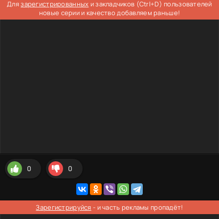
Для
зарегистрированных
и закладчиков (Ctrl+D) пользователей
новые серии и качество добавляем раньше!
0
0
Зарегистрируйся
- и часть рекламы пропадёт!