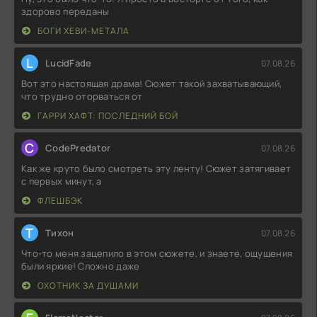
здорово переданы
БОГИ ХЕВИ-МЕТАЛА
L
LucidFade
07.08.26
Вот это настоящая драма! Сюжет такой захватывающий,
что трудно оторваться от
ГАРРИ ХАФТ: ПОСЛЕДНИЙ БОЙ
C
CodePredator
07.08.26
Как же круто было смотреть эту ленту! Сюжет затягивает
с первых минут, а
ФЛЕШБЭК
Т
Тихон
07.08.26
Что-то меня зацепило в этом сюжете, и знаете, ощущения
были яркие! Сложно даже
ОХОТНИК ЗА ДУШАМИ