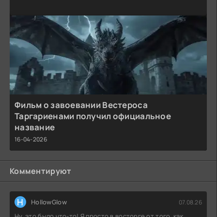
Фильм о завоевании Вестероса
Таргариенами получил официальное
название
16-04-2026
Комментируют
H
HollowGlow
07.08.26
Ну, это было что-то! Я просто в восторге от того, как