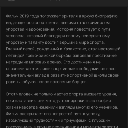
Фильм 2019 года погружает зрителя в яркую биографию
выдающегося спортсмена, чье имя стало символом
упорства и вдохновения. История повествует о пути
человека, который благодаря своему невероятному
упорству и таланту достиг вершин в мире спорта.
Главный герой, рожденный в Казахстане, стал настоящей
легендой греко-римской борьбы, завоевав престижные
награды на мировых аренах. Его достижения не
ограничиваются лишь спортивными победами: он внес
значительный вклад в развитие спортивной школы своей
родины, обучая новое поколение борцов.
Этот человек не только мастер спорта высшего уровня,
но и наставник, чьи методы тренировки и философия
жизни навсегда изменили взгляды многих его учеников.
Фильм раскрывает его непростой путь к успеху,
изобилующий трудностями и триумфами, с глубоким
погружением в личные переживания и моменты радости.