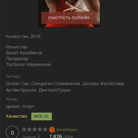
СМОТРЕТЬ ОНЛАЙН
Казахстан, 2019,
Режиссер:
Бахыт Каирбеков
Продюсер:
Тасболат Мерекенов
Актеры:
Олжас Сак, Сануржан Сулейменов, Досжан Жанботаев,
Артём Крысин, Дмитрий Гудим
Жанр:
драма, спорт
Качество:
WEB-DL
0
7.826
0
Голосов:
(2769)