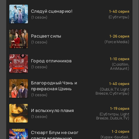
Следуй сценарию!
1-40 серия
(Субтитры)
(1 сезон)
Расцвет силы
1-26 серия
(Force Media)
(1 сезон)
1-10 серия
Город отличников
(Coldfilm,
(1 сезон)
AniMaunt)
Благородный Чэнь и
1-40 серия
прекрасная Цзинь
(DubLik.TV, Light
Breeze, Субтитры)
(1 сезон)
1-19 серия
И вспыхнуло пламя
(Субтитры, Light
(1 сезон)
Breeze, DubLik.TV)
1-2 серия
Стюарт Блум не смог
(Кураж-бамбей,
спасти вселенную