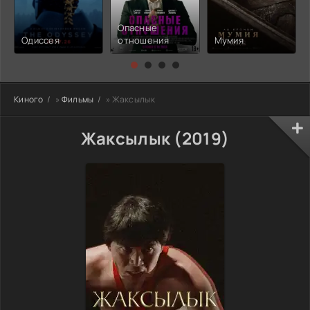
Опасные
Одиссея
отношения
Мумия
Киного
»
Фильмы
» Жаксылык
Жаксылык (2019)