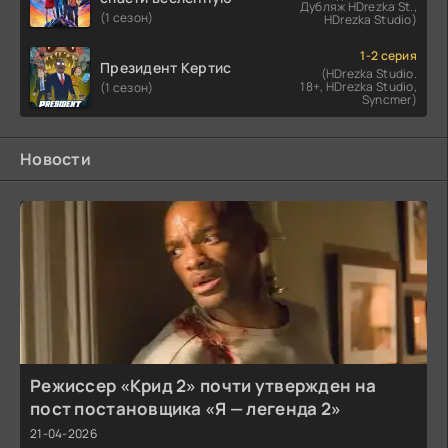
Дубляж HDrezka St.,
(1 сезон)
HDrezka Studio)
1-2 серия
Президент Кертис
(HDrezka Studio.
18+, HDrezka Studio,
(1 сезон)
Syncmer)
Новости
Режиссер «Крид 2» почти утвержден на
пост постановщика «Я — легенда 2»
21-04-2026