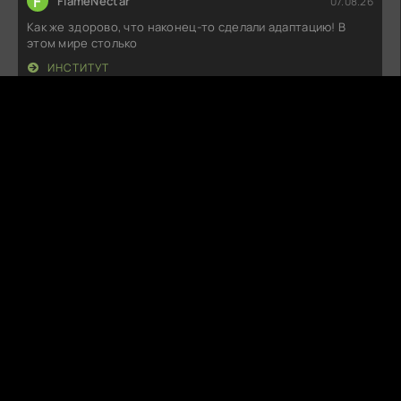
F
FlameNectar
07.08.26
Как же здорово, что наконец-то сделали адаптацию! В
этом мире столько
ИНСТИТУТ
C
CozyVirus
07.08.26
Ничего себе! Вот это история! Сюжет закручивается так,
что сам не успеваешь
ДИЛЕММА