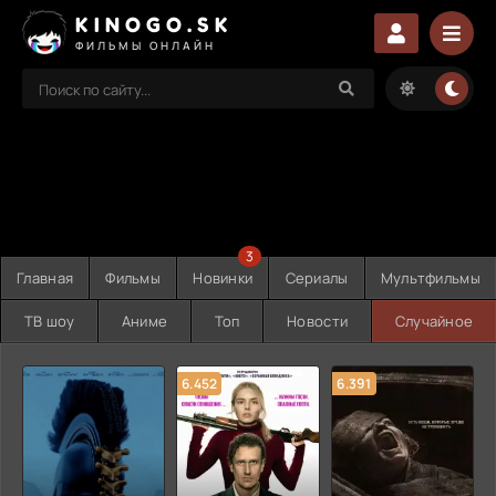
KINOGO.SK
ФИЛЬМЫ ОНЛАЙН
3
Главная
Фильмы
Новинки
Сериалы
Мультфильмы
ТВ шоу
Аниме
Топ
Новости
Случайное
6.452
6.391