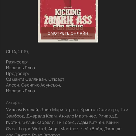
СМОТРЕТЬ ОНЛАЙН
США, 2019,
Режиссер:
Израэль Луна
Продюсер:
Саманта Салливан, Стюарт
Алсон, Сесилио Асунсьон,
Израэль Луна
Актеры:
Уиллам Беллай, Эрин Мари Гаррет, Кристал Саммерс, Том
Земброд, Джералд Крам, Анхело Мартинес, Ричард Д.
Куртин, Эллин Каррелл, Ти Торнс, Адам Китчен, Кенни
Очоа, Logan Wetzel, Angel Martinez, Чейз Вэйд, Джон де
лос Сантос, Ryan Brogdon