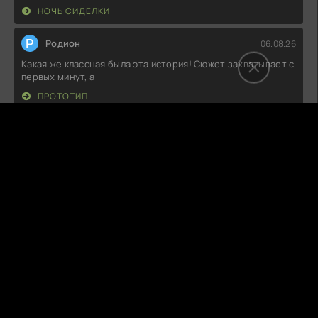
НОЧЬ СИДЕЛКИ
Р
Родион
06.08.26
Какая же классная была эта история! Сюжет захватывает с
первых минут, а
ПРОТОТИП
C
ChaosGaze
05.08.26
Вот это да! Как же здорово, что есть такие истории,
которые заставляют
НА ГРАНИ ЖИЗНИ