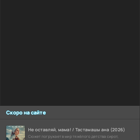
Скоро на сайте
Не оставляй, мама! / Тастамашы ана (2026)
Сюжет погружает в мир тяжёлого детства сирот,