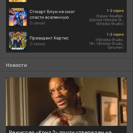
1-2 серия
Стюарт Блум не смог
(Кураж-бамбей,
спасти вселенную
Дубляж HDrezka St.,
(1 сезон)
HDrezka Studio)
1-2 серия
Президент Кертис
(HDrezka Studio.
18+, HDrezka Studio,
(1 сезон)
Syncmer)
Новости
Режиссер «Крид 2» почти утвержден на