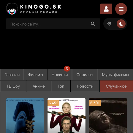
KINOGO.SK
ФИЛЬМЫ ОНЛАЙН
3
Главная
Фильмы
Новинки
Сериалы
Мультфильмы
ТВ шоу
Аниме
Топ
Новости
Случайное
6.452
6.391