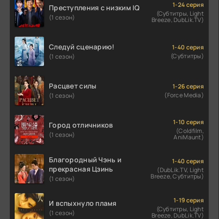
1-24 серия
Преступления с низким IQ
(Субтитры, Light
(1 сезон)
Breeze, DubLik.TV)
Следуй сценарию!
1-40 серия
(Субтитры)
(1 сезон)
Расцвет силы
1-26 серия
(Force Media)
(1 сезон)
1-10 серия
Город отличников
(Coldfilm,
(1 сезон)
AniMaunt)
Благородный Чэнь и
1-40 серия
прекрасная Цзинь
(DubLik.TV, Light
Breeze, Субтитры)
(1 сезон)
1-19 серия
И вспыхнуло пламя
(Субтитры, Light
(1 сезон)
Breeze, DubLik.TV)