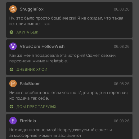
S
SnuggleFox
06.08.26
Ну, это было просто бомбически! Я не ожидал, что такая
история сможет так
АКУЛА БЫК
V
V1rusCore HollowWish
06.08.26
Как же меня порадовала эта история! Сюжет свежий,
персонажи живые и relatable,
ДНЕВНИК ХЛОИ
P
PaleBloom
06.08.26
Ничего особенного, если честно. Идея вроде интересная,
но подача так себе.
ДОМ ПРЕСТАРЕЛЫХ
F
FireHalo
06.08.26
Неожиданно зацепило! Непредсказуемый сюжет и
атмосферные моменты заставляют