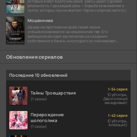
которые живут в детском доме. Здесь царит суровая
реальность, где каждый день — борьба за внимание и
тепло, которых так не хватает. Герои соприкасаются с
Мошенники
Дамир на протяжении всей своей жизни
специализировался на мошенничестве. Его
амбициозная идея заключалась в создании
собственного банка, из которого он планировал
похитить миллиарды долларов. Однако,
Обновления сериалов
Последние 10 обновлений
1-54 серия
Тайны Троецарствия
(Субтитры,
Двухголосый
(1 сезон)
закадровый)
Перерождение
1-42 серия
шопоголика
(Субтитры,
AniMaunt)
(1 сезон)