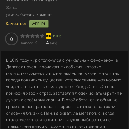
Жанр:
ужасы, боевик, комедия
Качество:
WEB-DL
0
4
0
Голосов:
(327)
В 2019 году мир столкнулся с уникальным феноменом: в
Далласе начали происходить события, которые
полностью изменили привычный уклад жизни. На улицах
города появились существа, которых раньше можно было
увидеть только в фильмах ужасов. Каждый новый день
приносил хаос и страх, заставляя людей искать укрытия и
думать о своём выживании. В этой обстановке обычные
граждане превратились в героев, готовых на всё ради
спасения близких. Паника охватила мегаполис, когда
стало очевидно, что жители вынуждены бороться не
только с внешними угрозами, но и с внутренними