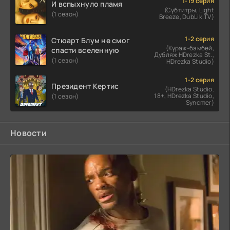
1-19 серия
И вспыхнуло пламя
(Субтитры, Light
(1 сезон)
Breeze, DubLik.TV)
1-2 серия
Стюарт Блум не смог
(Кураж-бамбей,
спасти вселенную
Дубляж HDrezka St.,
(1 сезон)
HDrezka Studio)
1-2 серия
Президент Кертис
(HDrezka Studio.
18+, HDrezka Studio,
(1 сезон)
Syncmer)
Новости