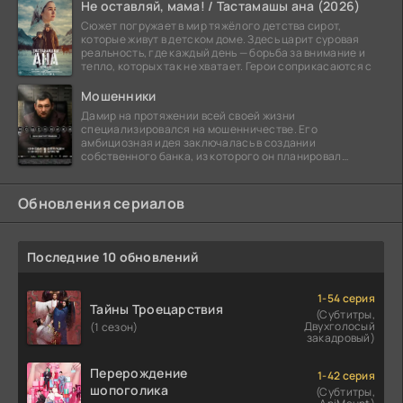
Не оставляй, мама! / Тастамашы ана (2026)
Сюжет погружает в мир тяжёлого детства сирот,
которые живут в детском доме. Здесь царит суровая
реальность, где каждый день — борьба за внимание и
тепло, которых так не хватает. Герои соприкасаются с
Мошенники
Дамир на протяжении всей своей жизни
специализировался на мошенничестве. Его
амбициозная идея заключалась в создании
собственного банка, из которого он планировал
похитить миллиарды долларов. Однако,
Обновления сериалов
Последние 10 обновлений
1-54 серия
Тайны Троецарствия
(Субтитры,
Двухголосый
(1 сезон)
закадровый)
Перерождение
1-42 серия
шопоголика
(Субтитры,