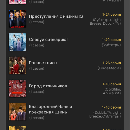
AniMaunt)
(1 сезон)
1-24 серия
Преступления с низким IQ
(Субтитры, Light
(1 сезон)
Breeze, DubLik.TV)
Следуй сценарию!
1-40 серия
(Субтитры)
(1 сезон)
Расцвет силы
1-26 серия
(Force Media)
(1 сезон)
1-10 серия
Город отличников
(Coldfilm,
(1 сезон)
AniMaunt)
Благородный Чэнь и
1-40 серия
прекрасная Цзинь
(DubLik.TV, Light
Breeze, Субтитры)
(1 сезон)