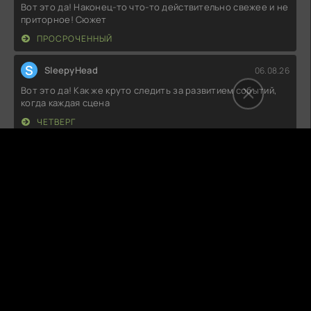
Вот это да! Наконец-то что-то действительно свежее и не
приторное! Сюжет
ПРОСРОЧЕННЫЙ
S
SleepyHead
06.08.26
Вот это да! Как же круто следить за развитием событий,
когда каждая сцена
ЧЕТВЕРГ
V
Voxi Venom
06.08.26
Как же здорово, что на экране появилась такая
трогательная история! Собачка —
РУБИ, СОБАКА-СПАСАТЕЛЬ