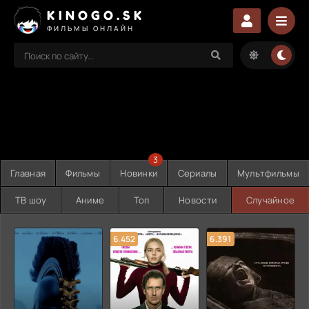
KINOGO.SK
ФИЛЬМЫ ОНЛАЙН
3
Главная
Фильмы
Новинки
Сериалы
Мультфильмы
ТВ шоу
Аниме
Топ
Новости
Случайное
6.452
6.391