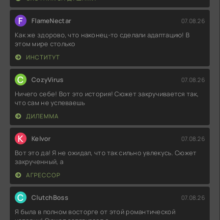
F
FlameNectar
07.08.26
Как же здорово, что наконец-то сделали адаптацию! В
этом мире столько
ИНСТИТУТ
C
CozyVirus
07.08.26
Ничего себе! Вот это история! Сюжет закручивается так,
что сам не успеваешь
ДИЛЕММА
K
Kelvor
07.08.26
Вот это да! Я не ожидал, что так сильно увлекусь. Сюжет
закрученный, а
АГРЕССОР
C
ClutchBoss
07.08.26
Я была в полном восторге от этой романтической