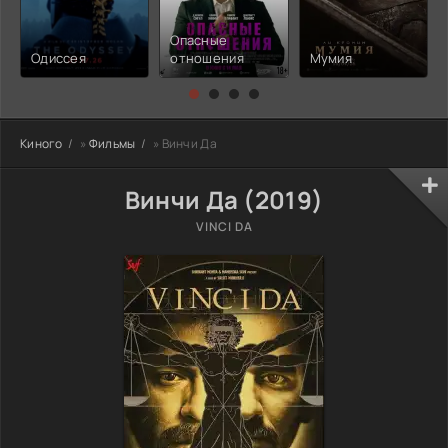
Опасные
Одиссея
отношения
Мумия
Киного
»
Фильмы
» Винчи Да
Винчи Да (2019)
VINCI DA