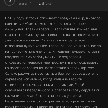
0
7.3
0
Голосов:
(2758)
В 2019 году история открывает перед нами мир, в котором
принципы и убеждения сталкиваются с личными
амбициями. Главный герой — талантливый гримёр, чья
страсть к искусству заставляет его искать возможности
для самовыражения. Он живёт своим ремеслом,
вкладывая душу в каждое творение. Всё меняется, когда
на горизонте появляется влиятельный человек, готовый
предложить ему работу мечты. Перед героем
открываются невероятные перспективы, он оказывается
на пороге совершенно нового этапа в своей карьере.
Однако радужные перспективы быстро превращаются в
серьёзное испытание, когда желание творить
сталкивается с моральными дилеммами. Герой
оказывается перед выбором: следовать зову сердца или
подчиниться чужой воле в погоне за успехом.
Неожиданно кажется, что решение, которое он примет,
изменит его жизнь навсегда. Но готов ли он совершить