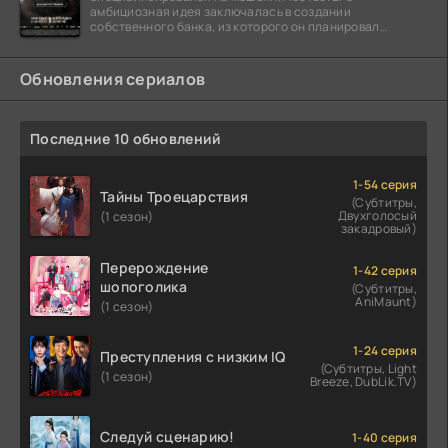
амбициозная идея заключалась в создании
собственного банка, из которого он планировал
похитить миллиарды долларов. Однако,
Обновления сериалов
Последние 10 обновлений
1-54 серия
Тайны Троецарствия
(Субтитры,
Двухголосый
(1 сезон)
закадровый)
Перерождение
1-42 серия
шопоголика
(Субтитры,
AniMaunt)
(1 сезон)
1-24 серия
Преступления с низким IQ
(Субтитры, Light
(1 сезон)
Breeze, DubLik.TV)
Следуй сценарию!
1-40 серия