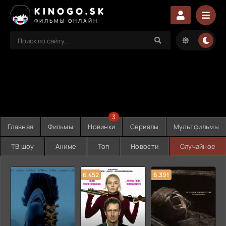
KINOGO.SK
ФИЛЬМЫ ОНЛАЙН
3
Главная
Фильмы
Новинки
Сериалы
Мультфильмы
ТВ шоу
Аниме
Топ
Новости
Случайное
6.452
6.391