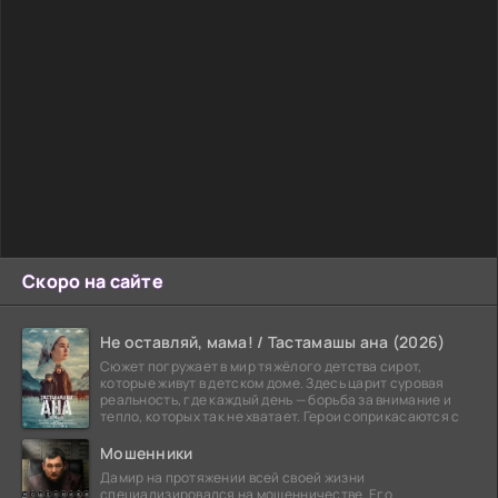
Скоро на сайте
Не оставляй, мама! / Тастамашы ана (2026)
Сюжет погружает в мир тяжёлого детства сирот,
которые живут в детском доме. Здесь царит суровая
реальность, где каждый день — борьба за внимание и
тепло, которых так не хватает. Герои соприкасаются с
Мошенники
Дамир на протяжении всей своей жизни
специализировался на мошенничестве. Его