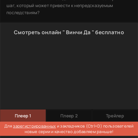
шаг, который может привести к непредсказуемым
последствиям?
Смотреть онлайн " Винчи Да " бесплатно
Плеер 1
Плеер 2
Трейлер
Для
зарегистрированных
и закладчиков (Ctrl+D) пользователей
новые серии и качество добавляем раньше!