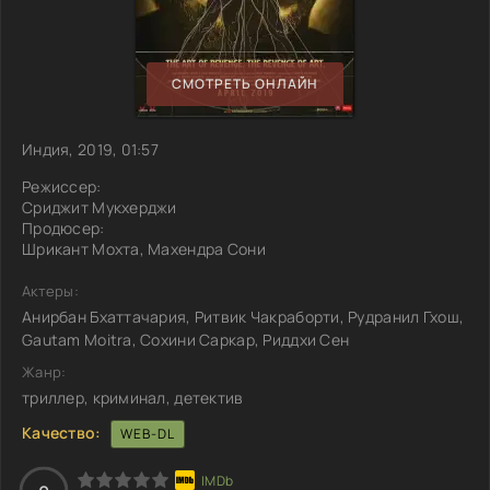
СМОТРЕТЬ ОНЛАЙН
Индия, 2019, 01:57
Режиссер:
Сриджит Мукхерджи
Продюсер:
Шрикант Мохта, Махендра Сони
Актеры:
Анирбан Бхаттачария, Ритвик Чакраборти, Рудранил Гхош,
Gautam Moitra, Сохини Саркар, Риддхи Сен
Жанр:
триллер, криминал, детектив
Качество:
WEB-DL