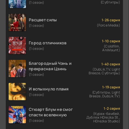
(Субтитры)
(1 сезон)
Расцвет силы
1-26 серия
(Force Media)
(1 сезон)
1-10 серия
Город отличников
(Coldfilm,
(1 сезон)
AniMaunt)
Благородный Чэнь и
1-40 серия
прекрасная Цзинь
(DubLik.TV, Light
Breeze, Субтитры)
(1 сезон)
1-19 серия
И вспыхнуло пламя
(Субтитры, Light
(1 сезон)
Breeze, DubLik.TV)
1-2 серия
Стюарт Блум не смог
(Кураж-бамбей,
спасти вселенную
Дубляж HDrezka St.,
(1 сезон)
HDrezka Studio)