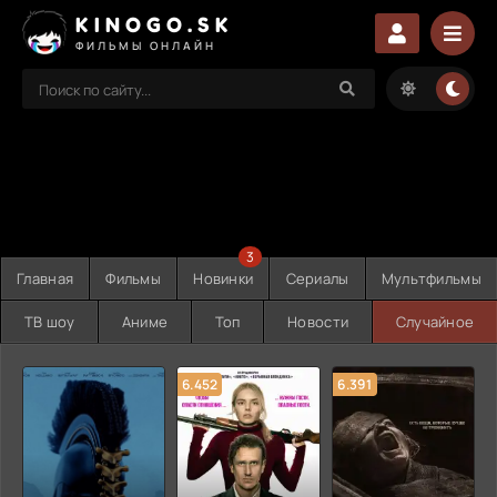
KINOGO.SK
ФИЛЬМЫ ОНЛАЙН
3
Главная
Фильмы
Новинки
Сериалы
Мультфильмы
ТВ шоу
Аниме
Топ
Новости
Случайное
6.452
6.391