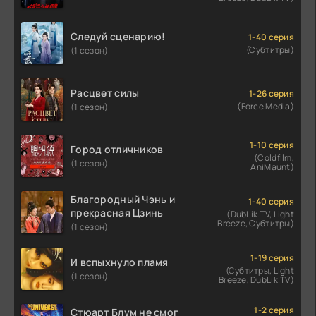
Следуй сценарию!
1-40 серия
(Субтитры)
(1 сезон)
Расцвет силы
1-26 серия
(Force Media)
(1 сезон)
1-10 серия
Город отличников
(Coldfilm,
(1 сезон)
AniMaunt)
Благородный Чэнь и
1-40 серия
прекрасная Цзинь
(DubLik.TV, Light
Breeze, Субтитры)
(1 сезон)
1-19 серия
И вспыхнуло пламя
(Субтитры, Light
(1 сезон)
Breeze, DubLik.TV)
1-2 серия
Стюарт Блум не смог