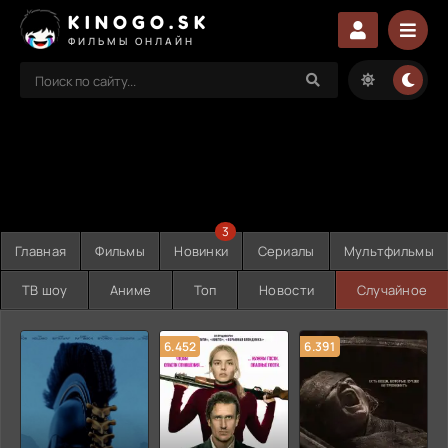
KINOGO.SK
ФИЛЬМЫ ОНЛАЙН
3
Главная
Фильмы
Новинки
Сериалы
Мультфильмы
ТВ шоу
Аниме
Топ
Новости
Случайное
6.452
6.391