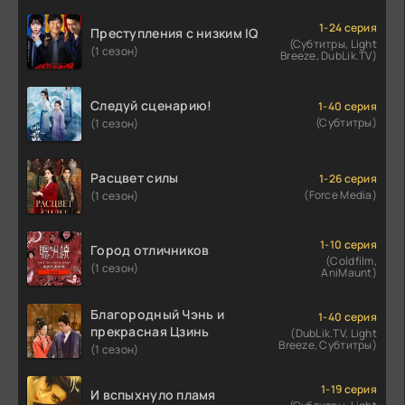
1-24 серия
Преступления с низким IQ
(Субтитры, Light
(1 сезон)
Breeze, DubLik.TV)
Следуй сценарию!
1-40 серия
(Субтитры)
(1 сезон)
Расцвет силы
1-26 серия
(Force Media)
(1 сезон)
1-10 серия
Город отличников
(Coldfilm,
(1 сезон)
AniMaunt)
Благородный Чэнь и
1-40 серия
прекрасная Цзинь
(DubLik.TV, Light
Breeze, Субтитры)
(1 сезон)
1-19 серия
И вспыхнуло пламя