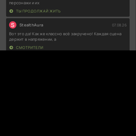
персонажи и их
ТЫ ПРОДОЛЖАЙ ЖИТЬ
S
StealthAura
07.08.26
Вот это да! Как же классно всё закручено! Каждая сцена
держит в напряжении, а
СМОТРИТЕЛИ
S
SleepyBear
07.08.26
Вот это да, я просто в восторге! С первых минут
атмосфера захватила, а юмор —
ХА-ХА ХАННА