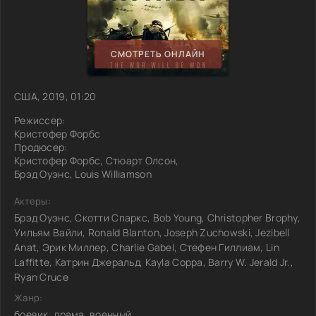
СМОТРЕТЬ ОНЛАЙН
США, 2019, 01:20
Режиссер:
Кристофер Форбс
Продюсер:
Кристофер Форбс, Стюарт Олсон,
Брэд Оуэнс, Louis Williamson
Актеры:
Брэд Оуэнс, Скотти Спаркс, Bob Young, Christopher Brophy,
Уильям Вайли, Ronald Blanton, Joseph Zuchowski, Jezibell
Anat, Эрик Миллер, Charlie Gabel, Стефен Гиллиам, Lin
Laffitte, Катрин Джеральд, Kayla Coppa, Barry W. Jerald Jr.,
Ryan Cruce
Жанр:
боевик, драма, военный