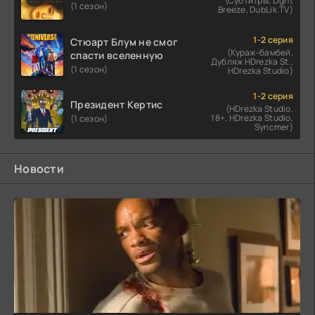
(Субтитры, Light
(1 сезон)
Breeze, DubLik.TV)
1-2 серия
Стюарт Блум не смог
(Кураж-бамбей,
спасти вселенную
Дубляж HDrezka St.,
(1 сезон)
HDrezka Studio)
1-2 серия
Президент Кертис
(HDrezka Studio.
18+, HDrezka Studio,
(1 сезон)
Syncmer)
Новости