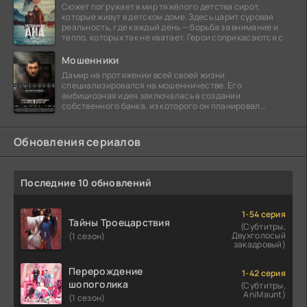
Сюжет погружает в мир тяжёлого детства сирот,
которые живут в детском доме. Здесь царит суровая
реальность, где каждый день — борьба за внимание и
тепло, которых так не хватает. Герои соприкасаются с
Мошенники
Дамир на протяжении всей своей жизни
специализировался на мошенничестве. Его
амбициозная идея заключалась в создании
собственного банка, из которого он планировал
похитить миллиарды долларов. Однако,
Обновления сериалов
Последние 10 обновлений
1-54 серия
Тайны Троецарствия
(Субтитры,
Двухголосый
(1 сезон)
закадровый)
Перерождение
1-42 серия
шопоголика
(Субтитры,
AniMaunt)
(1 сезон)