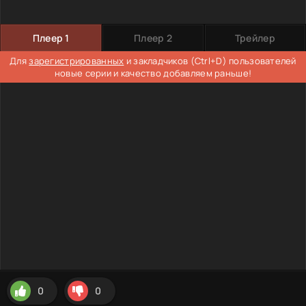
Плеер 1
Плеер 2
Трейлер
Для
зарегистрированных
и закладчиков (Ctrl+D) пользователей
новые серии и качество добавляем раньше!
0
0