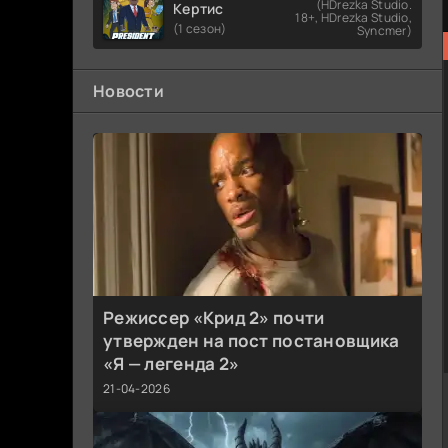
(HDrezka Studio.
Кертис
18+, HDrezka Studio,
(1 сезон)
Syncmer)
Новости
Режиссер «Крид 2» почти
утвержден на пост постановщика
«Я — легенда 2»
21-04-2026