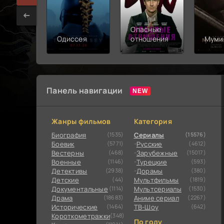
Опасные
Одиссея
отношения
Муми
Панель навигации
Жанры фильмов
Категория
Биография
(1535)
Сериалы
(15576)
Боевик
(5771)
Русские
(4612)
Вестерны
(468)
Зарубежные
(15017)
Военные
(1146)
Турецкие
(593)
Детективы
(2938)
Дорамы
(380)
Детские
(44)
Мультфильмы
(1819)
Документальные
(1114)
Мультсериалы
(1530)
Драма
(18683)
Аниме сериал
(2267)
Исторические
(1464)
ТВ-Шоу
(642)
Короткометражки
(348)
По году