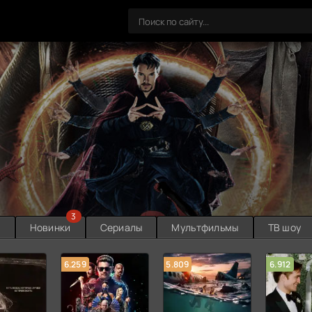
3
ы
Новинки
Сериалы
Мультфильмы
ТВ шоу
6.259
5.809
6.912