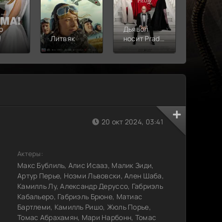
о
Дьявол
!
Литвяк
носит Prada
Верши
2
20 окт 2024, 03:41
Актеры:
Макс Бублиль, Алис Исааз, Малик Зиди,
Артур Перье, Ноэми Львовски, Ален Шаба,
Камилль Лу, Александр Деруссо, Габриэль
Кабальеро, Габриэль Брюне, Матиас
Бартлеми, Камилль Ришо, Жюль Порье,
Томас Абрахамян, Мари Нарбонн, Томас