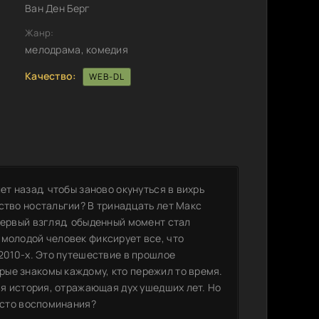
Ван Ден Берг
Жанр:
мелодрама, комедия
Качество:
WEB-DL
ет назад, чтобы заново окунуться в вихрь
ство ностальгии? В тринадцать лет Макс
первый взгляд, обыденный момент стал
 молодой человек фиксирует все, что
 2010-х. Это путешествие в прошлое
ые знакомы каждому, кто пережил то время.
ая история, отражающая дух ушедших лет. Но
росто воспоминания?