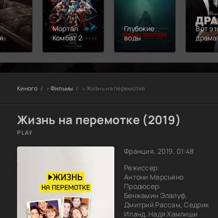
Мортал
Глубокие
Вот эт
я
Комбат 2
воды
драма
Киного
»
Фильмы
» Жизнь на перемотке
Жизнь на перемотке (2019)
PLAY
Франция, 2019, 01:48
Режиссер:
Антони Марсьяно
Продюсер:
Бенжамин Элалуф,
Дмитрий Рассам, Седрик
Иланд, Надя Хамлиши