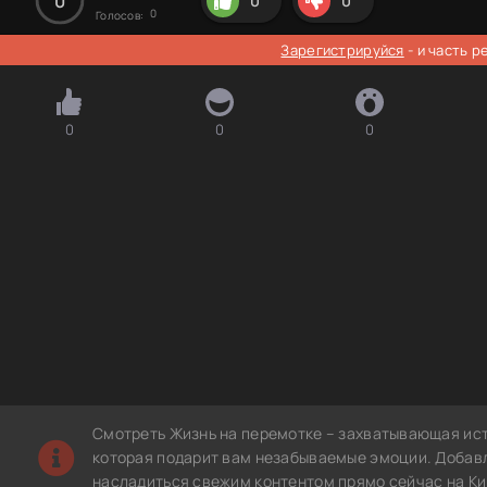
0
0
0
0
Голосов:
Зарегистрируйся
- и часть 
0
0
0
Смотреть Жизнь на перемотке – захватывающая ист
которая подарит вам незабываемые эмоции. Добавле
насладиться свежим контентом прямо сейчас на Ки