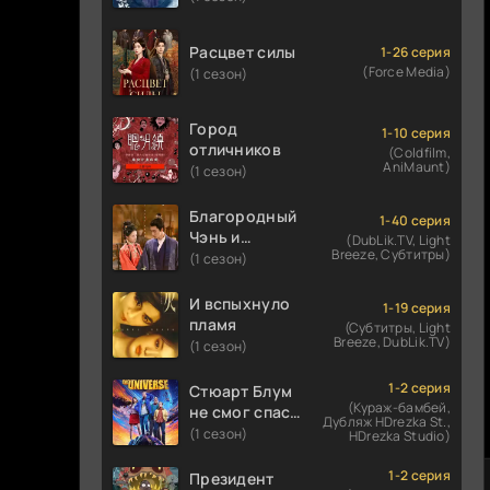
Расцвет силы
1-26 серия
(Force Media)
(1 сезон)
Город
1-10 серия
отличников
(Coldfilm,
AniMaunt)
(1 сезон)
Благородный
1-40 серия
Чэнь и
(DubLik.TV, Light
Breeze, Субтитры)
прекрасная
(1 сезон)
Цзинь
И вспыхнуло
1-19 серия
пламя
(Субтитры, Light
Breeze, DubLik.TV)
(1 сезон)
1-2 серия
Стюарт Блум
(Кураж-бамбей,
не смог спасти
Дубляж HDrezka St.,
вселенную
(1 сезон)
HDrezka Studio)
1-2 серия
Президент