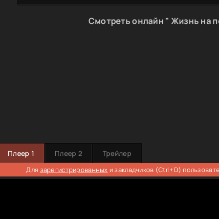
Смотреть онлайн " Жизнь на п
Плеер 1
Плеер 2
Трейлер
Для
зарегистрированных
и закладчиков (Ctrl+D) пользоват