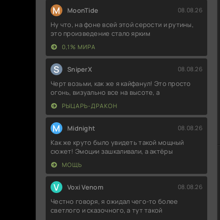
M
MoonTide
08.08.26
Ну что, на фоне всей этой серости и рутины,
это произведение стало ярким
0,1% МИРА
S
SniperX
08.08.26
Черт возьми, как же я кайфанул! Это просто
огонь, визуально все на высоте, а
РЫЦАРЬ-ДРАКОН
M
Midnight
08.08.26
Как же круто было увидеть такой мощный
сюжет! Эмоции зашкаливали, а актёры
МОЩЬ
V
Voxi Venom
08.08.26
Честно говоря, я ожидал чего-то более
светлого и сказочного, а тут такой