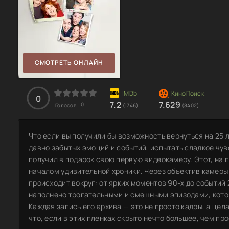
СМОТРЕТЬ ОНЛАЙН
0
7.2
7.629
0
Голосов:
(1746)
(8402)
Что если вы получили бы возможность вернуться на 25 л
давно забытых эмоций и событий, испытать сладкое чув
получил в подарок свою первую видеокамеру. Этот, на 
началом удивительной хроники. Через объектив камеры
происходит вокруг: от ярких моментов 90-х до событий
наполнено трогательными и смешными эпизодами, котор
Каждая запись его архива — это не просто кадры, а цел
что, если в этих пленках скрыто нечто большее, чем п