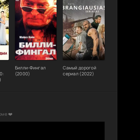
Билли-Фингал
Самый дорогой
0:
(2000)
сериал (2022)
)
рме ❤️