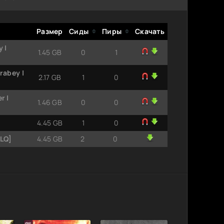
Размер
Сиды
Пиры
Скачать
 |
1.45 GB
0
1
rabey |
2.17 GB
1
0
r |
1.46 GB
0
0
4.45 GB
1
0
-LQ]
4.45 GB
2
0