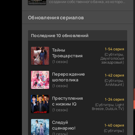
создании собственного банка, из которого
он планировал похитить миллиарды
долларов. Однако,
Обновления сериалов
Последние 10 обновлений
1-54 серия
Тайны
(Субтитры,
Троецарствия
Двухголосый
(1 сезон)
закадровый)
Перерождение
1-42 серия
шопоголика
(Субтитры,
AniMaunt)
(1 сезон)
Преступления
1-24 серия
с низким IQ
(Субтитры, Light
Breeze, DubLik.TV)
(1 сезон)
Следуй
1-40 серия
сценарию!
(Субтитры)
(1 сезон)