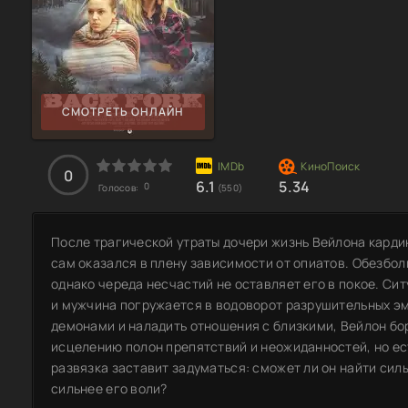
СМОТРЕТЬ ОНЛАЙН
0
6.1
5.34
0
Голосов:
(550)
После трагической утраты дочери жизнь Вейлона кардин
сам оказался в плену зависимости от опиатов. Обезбо
однако череда несчастий не оставляет его в покое. Си
и мужчина погружается в водоворот разрушительных э
демонами и наладить отношения с близкими, Вейлон боре
исцелению полон препятствий и неожиданностей, но ес
развязка заставит задуматься: сможет ли он найти сил
сильнее его воли?