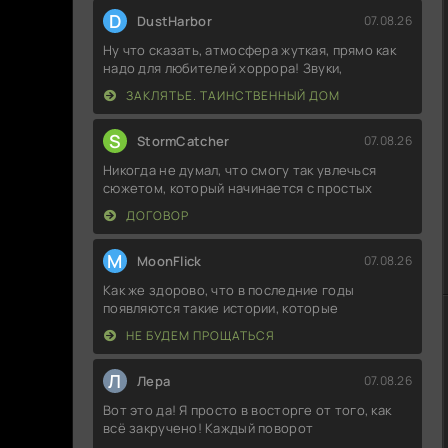
D
DustHarbor
07.08.26
Ну что сказать, атмосфера жуткая, прямо как
надо для любителей хоррора! Звуки,
ЗАКЛЯТЬЕ. ТАИНСТВЕННЫЙ ДОМ
S
StormCatcher
07.08.26
Никогда не думал, что смогу так увлечься
сюжетом, который начинается с простых
ДОГОВОР
M
MoonFlick
07.08.26
Как же здорово, что в последние годы
появляются такие истории, которые
НЕ БУДЕМ ПРОЩАТЬСЯ
Л
Лера
07.08.26
Вот это да! Я просто в восторге от того, как
всё закручено! Каждый поворот