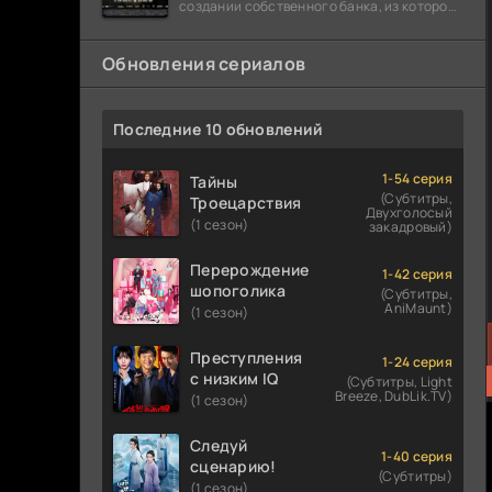
создании собственного банка, из которого
он планировал похитить миллиарды
долларов. Однако,
Обновления сериалов
Последние 10 обновлений
1-54 серия
Тайны
(Субтитры,
Троецарствия
Двухголосый
(1 сезон)
закадровый)
Перерождение
1-42 серия
шопоголика
(Субтитры,
AniMaunt)
(1 сезон)
Преступления
1-24 серия
с низким IQ
(Субтитры, Light
Breeze, DubLik.TV)
(1 сезон)
Следуй
1-40 серия
сценарию!
(Субтитры)
(1 сезон)