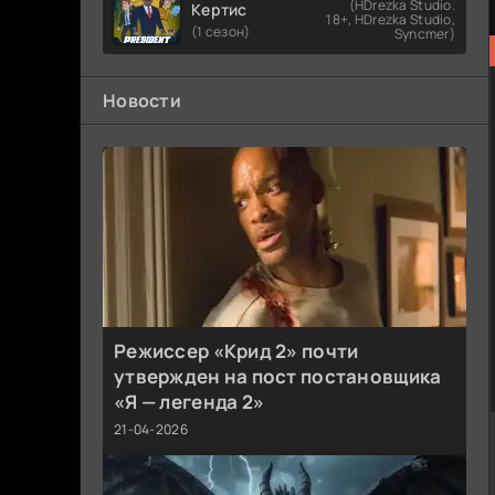
(HDrezka Studio.
Кертис
18+, HDrezka Studio,
(1 сезон)
Syncmer)
Новости
Режиссер «Крид 2» почти
утвержден на пост постановщика
«Я — легенда 2»
21-04-2026