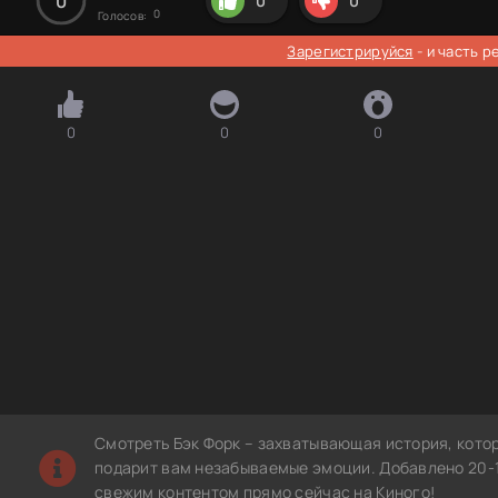
0
0
0
0
Голосов:
Зарегистрируйся
- и часть 
0
0
0
Смотреть Бэк Форк – захватывающая история, кото
подарит вам незабываемые эмоции. Добавлено 20-1
свежим контентом прямо сейчас на Киного!