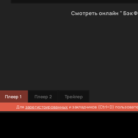
Смотреть онлайн " Бэк Ф
Плеер 1
Плеер 2
Трейлер
Для
зарегистрированных
и закладчиков (Ctrl+D) пользоват