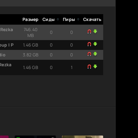
Размер
Сиды
Пиры
Скачать
DRezka
746.40
0
0
MB
up | P
1.46 GB
0
0
dio
3.82 GB
0
0
Rezka
1.46 GB
0
1