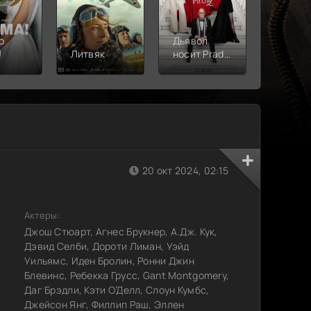
о
Дьявол
!
Литвяк
носит Prada
Верши
2
20 окт 2024, 02:15
Актеры:
Джош Стюарт, Агнес Брукнер, А.Дж. Кук,
Дэвид Селби, Дороти Лиман, Уэйд
Уильямс, Иден Бролин, Ронни Джин
Блевинс, Ребекка Грусс, Gant Montgomery,
Даг Брэдли, Кэти О’Делл, Слоун Кумбс,
Джейсон Янг, Филлип Раш, Эллен