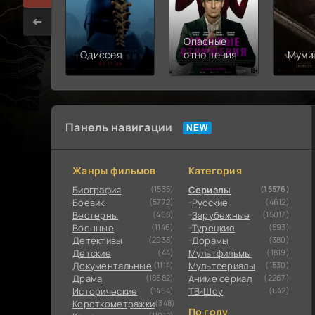
Опасные
Одиссея
отношения
Муми
Панель навигации
Жанры фильмов
Категория
Биография
(1535)
Сериалы
(15576)
Боевик
(5772)
Русские
(4612)
Вестерны
(468)
Зарубежные
(15017)
Военные
(1146)
Турецкие
(593)
Детективы
(2938)
Дорамы
(380)
Детские
(44)
Мультфильмы
(1819)
Документальные
(1114)
Мультсериалы
(1530)
Драма
(18682)
Аниме сериал
(2267)
Исторические
(1464)
ТВ-Шоу
(642)
Короткометражки
(348)
По году