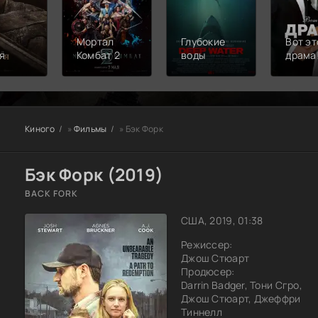
Мортал
Глубокие
Вот эт
я
Комбат 2
воды
драма
Киного
»
Фильмы
» Бэк Форк
Бэк Форк (2019)
BACK FORK
США, 2019, 01:38
Режиссер:
Джош Стюарт
Продюсер:
Darrin Badger, Тони Сгро,
Джош Стюарт, Джеффри
Тиннелл