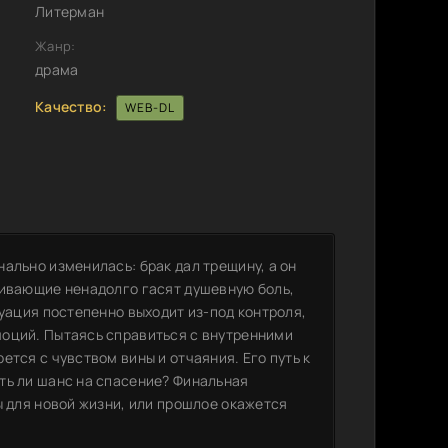
Литерман
Жанр:
драма
Качество:
WEB-DL
ально изменилась: брак дал трещину, а он
ливающие ненадолго гасят душевную боль,
туация постепенно выходит из-под контроля,
моций. Пытаясь справиться с внутренними
тся с чувством вины и отчаяния. Его путь к
ть ли шанс на спасение? Финальная
ы для новой жизни, или прошлое окажется