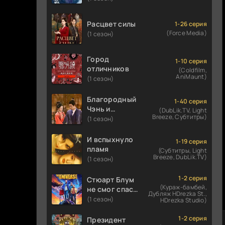
Расцвет силы
1-26 серия
(Force Media)
(1 сезон)
Город
1-10 серия
отличников
(Coldfilm,
AniMaunt)
(1 сезон)
Благородный
1-40 серия
Чэнь и
(DubLik.TV, Light
Breeze, Субтитры)
прекрасная
(1 сезон)
Цзинь
И вспыхнуло
1-19 серия
пламя
(Субтитры, Light
Breeze, DubLik.TV)
(1 сезон)
1-2 серия
Стюарт Блум
(Кураж-бамбей,
не смог спасти
Дубляж HDrezka St.,
вселенную
(1 сезон)
HDrezka Studio)
1-2 серия
Президент