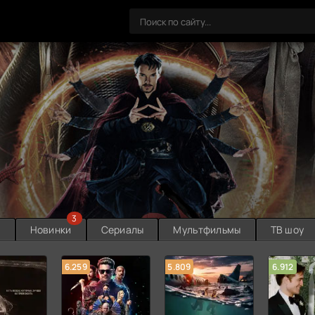
3
ы
Новинки
Сериалы
Мультфильмы
ТВ шоу
6.259
5.809
6.912