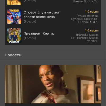
(1 сезон)
Breeze, DubLik.TV)
1-2 серия
Стюарт Блум не смог
(Кураж-бамбей,
спасти вселенную
Дубляж HDrezka St.,
(1 сезон)
HDrezka Studio)
1-2 серия
Президент Кертис
(HDrezka Studio.
18+, HDrezka Studio,
(1 сезон)
Syncmer)
Новости