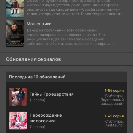
Сюжет погружает в мир тяжёлого детства сирот,
которые живут в детском доме. Здесь царит суровая
реальность, где каждый день — борьба за внимание и
тепло, которых так не хватает. Герои соприкасаются с
Мошенники
Дамир на протяжении всей своей жизни
специализировался на мошенничестве. Его
амбициозная идея заключалась в создании
собственного банка, из которого он планировал
похитить миллиарды долларов. Однако,
Обновления сериалов
Последние 10 обновлений
1-54 серия
Тайны Троецарствия
(Субтитры,
Двухголосый
(1 сезон)
закадровый)
Перерождение
1-42 серия
шопоголика
(Субтитры,
AniMaunt)
(1 сезон)