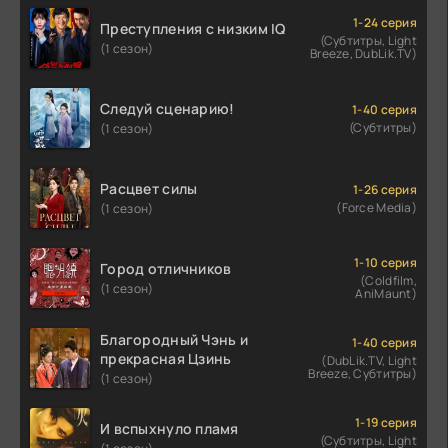
1-24 серия
Преступления с низким IQ
(Субтитры, Light
(1 сезон)
Breeze, DubLik.TV)
Следуй сценарию!
1-40 серия
(Субтитры)
(1 сезон)
Расцвет силы
1-26 серия
(Force Media)
(1 сезон)
1-10 серия
Город отличников
(Coldfilm,
(1 сезон)
AniMaunt)
Благородный Чэнь и
1-40 серия
прекрасная Цзинь
(DubLik.TV, Light
Breeze, Субтитры)
(1 сезон)
1-19 серия
И вспыхнуло пламя
(Субтитры, Light