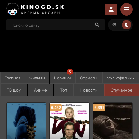
KINOGO.SK
ФИЛЬМЫ ОНЛАЙН
3
Главная
Фильмы
Новинки
Сериалы
Мультфильмы
ТВ шоу
Аниме
Топ
Новости
Случайное
6.452
6.391