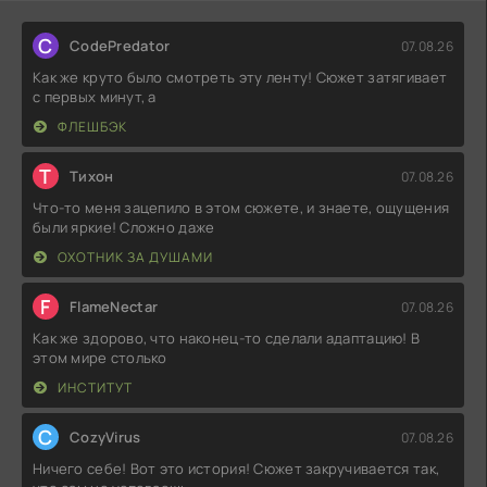
C
CodePredator
07.08.26
Как же круто было смотреть эту ленту! Сюжет затягивает
с первых минут, а
ФЛЕШБЭК
Т
Тихон
07.08.26
Что-то меня зацепило в этом сюжете, и знаете, ощущения
были яркие! Сложно даже
ОХОТНИК ЗА ДУШАМИ
F
FlameNectar
07.08.26
Как же здорово, что наконец-то сделали адаптацию! В
этом мире столько
ИНСТИТУТ
C
CozyVirus
07.08.26
Ничего себе! Вот это история! Сюжет закручивается так,