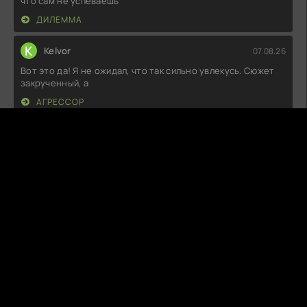
что сам не успеваешь
ДИЛЕММА
K
Kelvor
07.08.26
Вот это да! Я не ожидал, что так сильно увлекусь. Сюжет
закрученный, а
АГРЕССОР
C
ClutchBoss
07.08.26
Я была в полном восторге от этой романтической
истории! Сюжет затягивает с
ИСТОРИЯ ЛЮБВИ