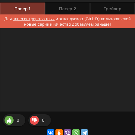
Плеер 1
Плеер 2
Трейлер
Для
зарегистрированных
и закладчиков (Ctrl+D) пользователей
новые серии и качество добавляем раньше!
0
0