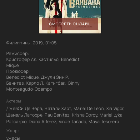
СМОТРЕТЬ ОНЛАЙН
Филиппины, 2019, 01:05
Режиссер:
Кристофер Ад. Кастильо, Benedict
Mique
Продюсер:
Benedict Mique, Джули Энн Р.
Бенитез, Карло Л. Катигбак, Ginny
Monteagudo-Ocampo
Актеры:
ДжейСи Де Вера, Натали Харт, Mariel De Leon, Xia Vigor,
Шанель Латорре, Pau Benitez, Krisha Doroy, Mariel Lyka
Policarpio, Diana Alferez, Vince Tañada, Maya Tesorero
Жанр:
ужасы