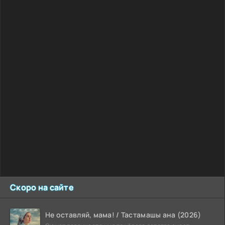
Скоро на сайте
Не оставляй, мама! / Тастамашы ана (2026)