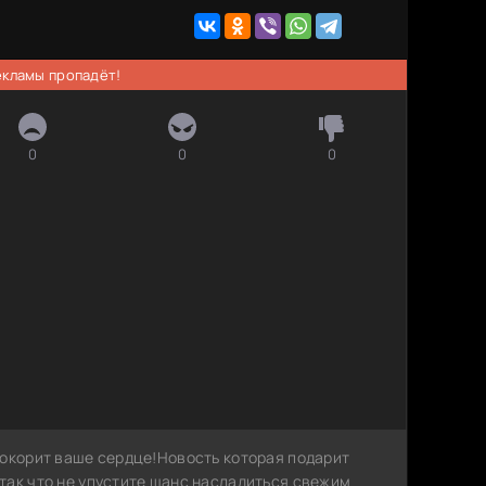
рекламы пропадёт!
0
0
0
покорит ваше сердце!Новость которая подарит
так что не упустите шанс насладиться свежим