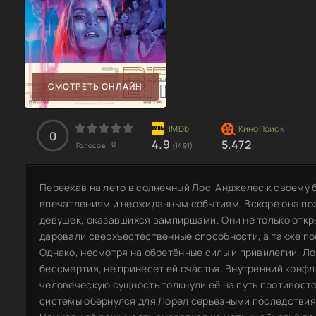
СМОТРЕТЬ ОНЛАЙН
0
4.9
5.472
0
Голосов:
(1491)
Переехав на лето в солнечный Лос-Анджелес к своему 
впечатлениям и неожиданным событиям. Вскоре она по
девушек, оказавшихся вампиршами. Они не только откры
даровали сверхъестественные способности, а также по
Однако, несмотря на обретённые силы и привилегии, Ло
бессмертия, не принесет ей счастья. Внутренний конфл
человеческую сущность толкнули её на путь противосто
системы обернулся для Лорел серьёзными последствиям