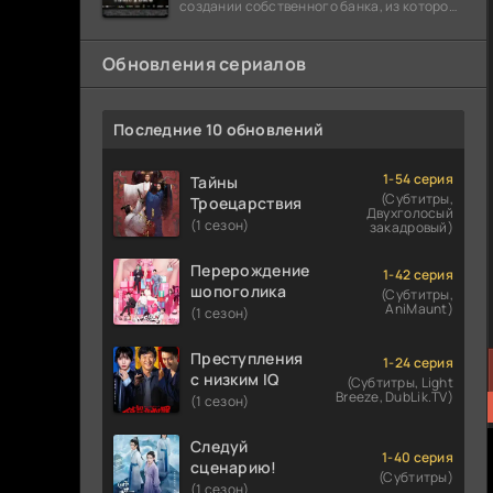
создании собственного банка, из которого
он планировал похитить миллиарды
долларов. Однако,
Обновления сериалов
Последние 10 обновлений
1-54 серия
Тайны
(Субтитры,
Троецарствия
Двухголосый
(1 сезон)
закадровый)
Перерождение
1-42 серия
шопоголика
(Субтитры,
AniMaunt)
(1 сезон)
Преступления
1-24 серия
с низким IQ
(Субтитры, Light
Breeze, DubLik.TV)
(1 сезон)
Следуй
1-40 серия
сценарию!
(Субтитры)
(1 сезон)