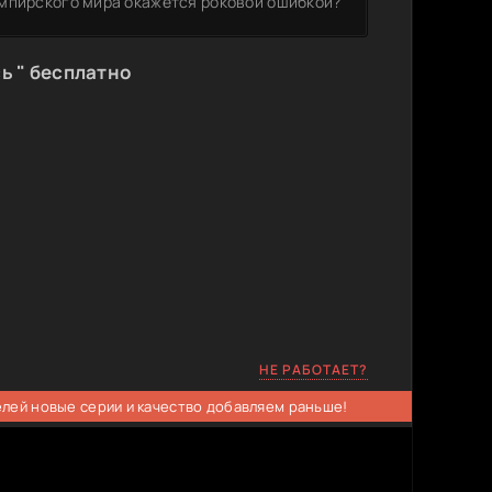
ампирского мира окажется роковой ошибкой?
ь " бесплатно
НЕ РАБОТАЕТ?
елей новые серии и качество добавляем раньше!