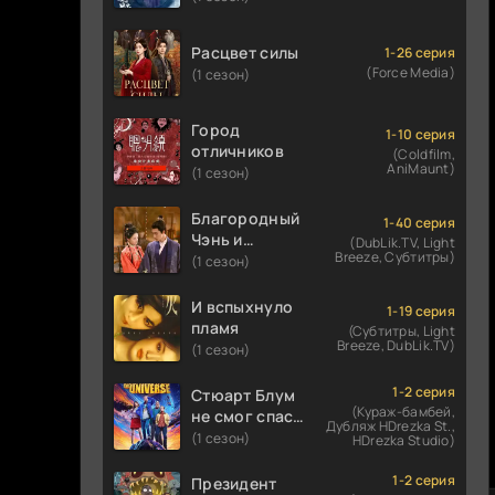
Расцвет силы
1-26 серия
(Force Media)
(1 сезон)
Город
1-10 серия
отличников
(Coldfilm,
AniMaunt)
(1 сезон)
Благородный
1-40 серия
Чэнь и
(DubLik.TV, Light
Breeze, Субтитры)
прекрасная
(1 сезон)
Цзинь
И вспыхнуло
1-19 серия
пламя
(Субтитры, Light
Breeze, DubLik.TV)
(1 сезон)
1-2 серия
Стюарт Блум
(Кураж-бамбей,
не смог спасти
Дубляж HDrezka St.,
вселенную
(1 сезон)
HDrezka Studio)
1-2 серия
Президент