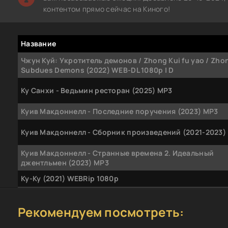
контентом прямо сейчас на Киного!
Название
Чжун Куй: Укротитель демонов / Zhong Kui fu yao / Zho
Subdues Demons (2022) WEB-DL 1080p | D
Ку Санхи - Ведьмин ресторан (2025) МР3
Куив Макдоннелл - Последние поручения (2023) MP3
Куив Макдоннелл - Сборник произведений (2021-2023)
Куив Макдоннелл - Странные времена 2. Идеальный
джентльмен (2023) MP3
Ку-Ку (2021) WEBRip 1080p
Куив Макдоннелл - Странные времена 1. Странные вре
(2022) MP3
Рекомендуем посмотреть:
Куив Макдоннелл - День, который никогда не настанет 