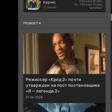
(HDrezka Studio.
Кертис
18+, HDrezka Studio,
(1 сезон)
Syncmer)
Новости
Режиссер «Крид 2» почти
утвержден на пост постановщика
«Я — легенда 2»
21-04-2026