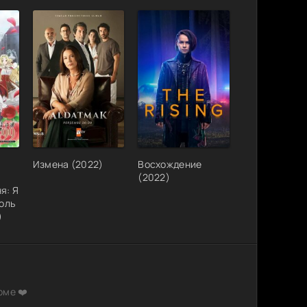
1.64 GB
1
0
1) MP3
1.56 GB
2
0
oRay | P
10.24
0
1
GB
686.26
1
0
MB
1.17 GB
0
1
266.08
0
1
Измена (2022)
Восхождение
MB
(2022)
я: Я
2.08 GB
0
1
роль
ория
)
2.24
(2018)
1
0
MB
й Studio
3.36 GB
1
0
eenРай
7.05 GB
0
1
рме ❤️