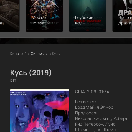
Мортал
Глубокие
Вот эт
я
Комбат 2
воды
драма
Киного
»
Фильмы
» Кусь
Кусь (2019)
BIT
США, 2019, 01:34
Режиссер:
Брэд Майкл Элмор
Продюсер:
Николас Кафритц, Роберт
Рид Петерсон, Луис
Штейн, Т.Дж. Штейн