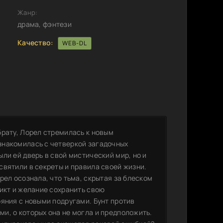
Жанр:
драма, фэнтези
Качество:
WEB-DL
брату, Лорел стремилась к новым
знакомилась с четверкой загадочных
ли ей дверь в свой мистический мир, но и
святили в секреты и правила своей жизни.
рел осознала, что тьма, скрытая за блеском
икт и желание сохранить свою
яния с новыми подругами. Бунт против
и, о которых она не могла и предположить.