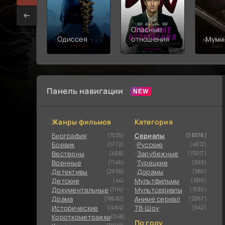
Опасные
Одиссея
отношения
Муми
Панель навигации
Жанры фильмов
Категория
Биография
(1535)
Сериалы
(15576)
Боевик
(5772)
Русские
(4612)
Вестерны
(468)
Зарубежные
(15017)
Военные
(1146)
Турецкие
(593)
Детективы
(2938)
Дорамы
(380)
Детские
(44)
Мультфильмы
(1819)
Документальные
(1114)
Мультсериалы
(1530)
Драма
(18682)
Аниме сериал
(2267)
Исторические
(1464)
ТВ-Шоу
(642)
Короткометражки
(348)
По году