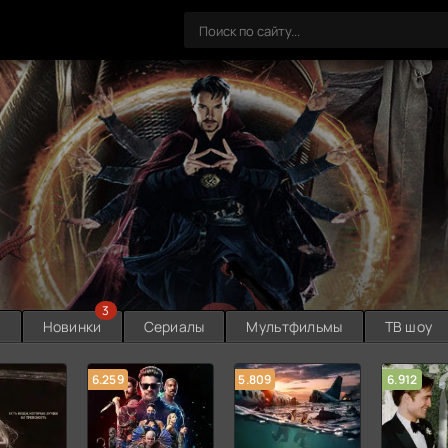
3
ы
Новинки
Сериалы
Мультфильмы
ТВ шоу
6.259
5.809
6.912