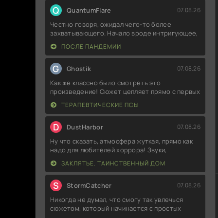
Q
QuantumFlare
07.08.26
Честно говоря, ожидал чего-то более
захватывающего. Начало вроде интригующее,
ПОСЛЕ ПАНДЕМИИ
G
Ghostik
07.08.26
Как же классно было смотреть это
произведение! Сюжет цепляет прямо с первых
ТЕРАПЕВТИЧЕСКИЕ ПСЫ
D
DustHarbor
07.08.26
Ну что сказать, атмосфера жуткая, прямо как
надо для любителей хоррора! Звуки,
ЗАКЛЯТЬЕ. ТАИНСТВЕННЫЙ ДОМ
S
StormCatcher
07.08.26
Никогда не думал, что смогу так увлечься
сюжетом, который начинается с простых