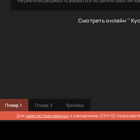
Неужели её решимость вырваться из цепких объятий в
Смотреть онлайн " Кус
Плеер 1
Плеер 2
Трейлер
Для
зарегистрированных
и закладчиков (Ctrl+D) пользоват