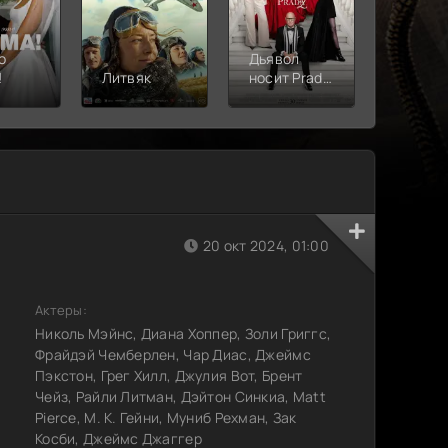
о
Дьявол
!
Литвяк
носит Prada
Верши
2
20 окт 2024, 01:00
Актеры:
Николь Мэйнс, Диана Хоппер, Золи Григгс,
Фрайдэй Чемберлен, Чар Диас, Джеймс
Пэкстон, Грег Хилл, Джулия Вот, Брент
Чейз, Райли Литман, Дэйтон Синкиа, Matt
Pierce, М. К. Гейни, Муниб Рехман, Зак
Косби, Джеймс Джаггер