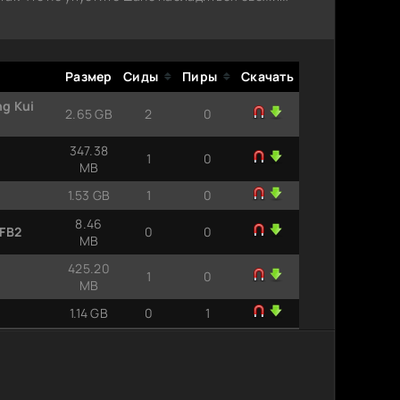
Размер
Сиды
Пиры
Скачать
ng Kui
2.65 GB
2
0
347.38
1
0
MB
1.53 GB
1
0
8.46
 FB2
0
0
MB
425.20
1
0
MB
1.14 GB
0
1
мена
1.69 GB
1
0
(2021)
1.63 GB
1
0