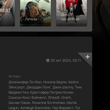
о
Дьявол
!
Литвяк
носит Prada
Верши
2
20 окт 2024, 00:11
Актеры:
Дженнифер Ли Мун, Никола Берли, Кейси
Эйнсуорт, Джордан Лонг, Джек Шаллу, Тим
Беррингтон, Кристофер Патрик Нолан,
Самсон Кокс-Вайнелл, Shaq B. Grant,
Шинах Гован, Roxanne Scrimshaw, Mariia
Legun, Ashleigh Bannister, Гед Форрест, Tia