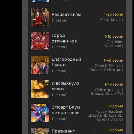
Расцвет силы
1-26 серия
(Force Media)
(1 сезон)
Город
1-10 серия
отличников
(Coldfilm,
AniMaunt)
(1 сезон)
Благородный
1-40 серия
Чэнь и
(DubLik.TV, Light
Breeze, Субтитры)
прекрасная
(1 сезон)
Цзинь
И вспыхнуло
1-19 серия
пламя
(Субтитры, Light
Breeze, DubLik.TV)
(1 сезон)
1-2 серия
Стюарт Блум
(Кураж-бамбей,
не смог спасти
Дубляж HDrezka St.,
вселенную
(1 сезон)
HDrezka Studio)
1-2 серия
Президент