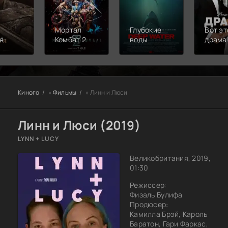
Мортал
Глубокие
Вот эт
я
Комбат 2
воды
драма
Киного
»
Фильмы
» Линн и Люси
Линн и Люси (2019)
LYNN + LUCY
Великобритания, 2019,
01:30
Режиссер:
Физаль Булифа
Продюсер:
Камилла Брэй, Кароль
Баратон, Гари Фаркас,