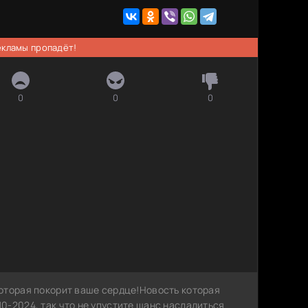
рекламы пропадёт!
0
0
0
оторая покорит ваше сердце!Новость которая
0-2024, так что не упустите шанс насладиться