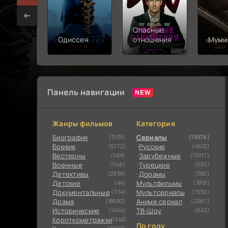
Опасные
Одиссея
отношения
Муми
Панель навигации
Жанры фильмов
Категория
Биография
(1535)
Сериалы
(15576)
Боевик
(5772)
Русские
(4612)
Вестерны
(468)
Зарубежные
(15017)
Военные
(1146)
Турецкие
(593)
Детективы
(2938)
Дорамы
(380)
Детские
(44)
Мультфильмы
(1819)
Документальные
(1114)
Мультсериалы
(1530)
Драма
(18682)
Аниме сериал
(2267)
Исторические
(1464)
ТВ-Шоу
(642)
Короткометражки
(348)
По году