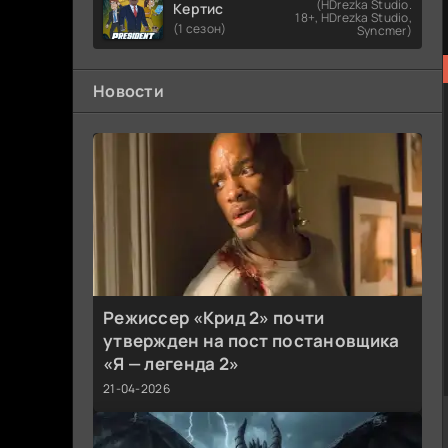
(HDrezka Studio.
Кертис
18+, HDrezka Studio,
(1 сезон)
Syncmer)
Новости
Режиссер «Крид 2» почти
утвержден на пост постановщика
«Я — легенда 2»
21-04-2026