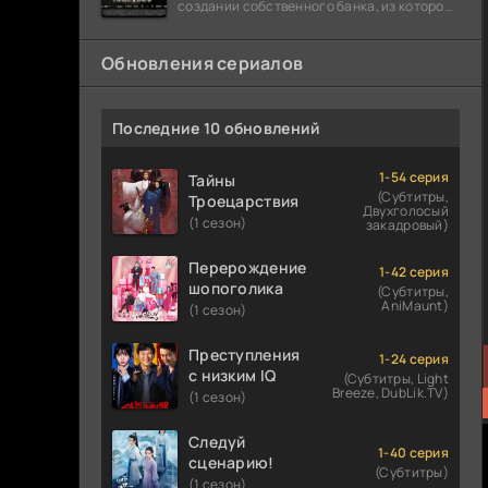
создании собственного банка, из которого
он планировал похитить миллиарды
долларов. Однако,
Обновления сериалов
Последние 10 обновлений
1-54 серия
Тайны
(Субтитры,
Троецарствия
Двухголосый
(1 сезон)
закадровый)
Перерождение
1-42 серия
шопоголика
(Субтитры,
AniMaunt)
(1 сезон)
Преступления
1-24 серия
с низким IQ
(Субтитры, Light
Breeze, DubLik.TV)
(1 сезон)
Следуй
1-40 серия
сценарию!
(Субтитры)
(1 сезон)