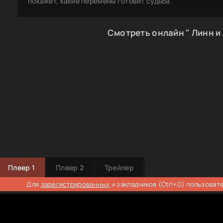
покажет, какие перемены готовит судьба.
Смотреть онлайн " Линн и
Плеер 1
Плеер 2
Трейлер
Для
зарегистрированных
и закладчиков (Ctrl+D) пользоват