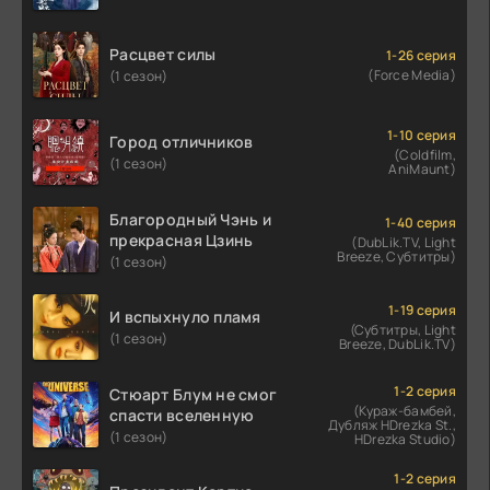
Расцвет силы
1-26 серия
(Force Media)
(1 сезон)
1-10 серия
Город отличников
(Coldfilm,
(1 сезон)
AniMaunt)
Благородный Чэнь и
1-40 серия
прекрасная Цзинь
(DubLik.TV, Light
Breeze, Субтитры)
(1 сезон)
1-19 серия
И вспыхнуло пламя
(Субтитры, Light
(1 сезон)
Breeze, DubLik.TV)
1-2 серия
Стюарт Блум не смог
(Кураж-бамбей,
спасти вселенную
Дубляж HDrezka St.,
(1 сезон)
HDrezka Studio)
1-2 серия