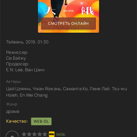
СМОТРЕТЬ ОНЛАЙН
Тайвань, 2019, 01:30
Режиссер:
Се Бэйжу
Продюсер:
E.N. Lee, Ван Цзин
Актеры:
Цай Цзяинь, Чжан Яожэнь, Саманта Ко, Лене Лай, Tsu-wu
Hsieh, En Wei Chang
Жанр:
драма
Качество:
WEB-DL