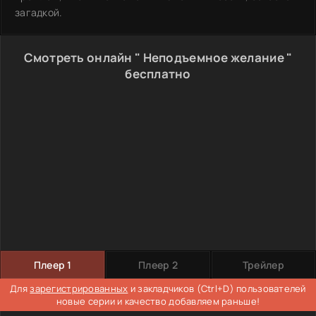
загадкой.
Смотреть онлайн " Неподъемное желание "
бесплатно
Плеер 1
Плеер 2
Трейлер
Для
зарегистрированных
и закладчиков (Ctrl+D) пользователей
новые серии и качество добавляем раньше!