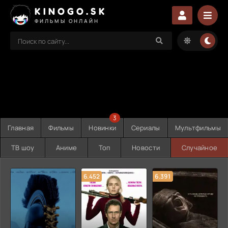
KINOGO.SK
ФИЛЬМЫ ОНЛАЙН
3
Главная
Фильмы
Новинки
Сериалы
Мультфильмы
ТВ шоу
Аниме
Топ
Новости
Случайное
6.452
6.391