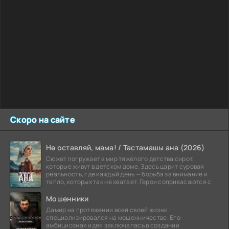
Скоро на сайте
Не оставляй, мама! / Тастамашы ана (2026)
Сюжет погружает в мир тяжёлого детства сирот,
которые живут в детском доме. Здесь царит суровая
реальность, где каждый день — борьба за внимание и
тепло, которых так не хватает. Герои соприкасаются с
Мошенники
Дамир на протяжении всей своей жизни
специализировался на мошенничестве. Его
амбициозная идея заключалась в создании