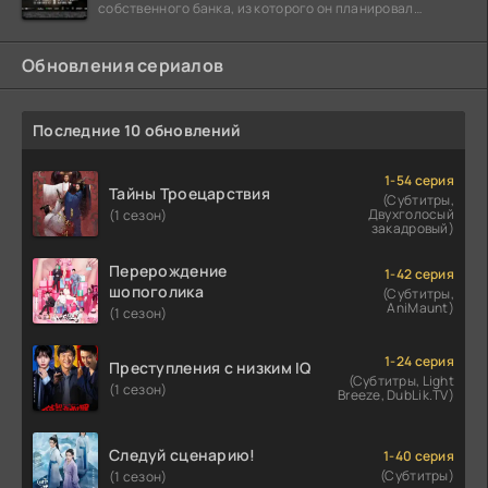
собственного банка, из которого он планировал
похитить миллиарды долларов. Однако,
Обновления сериалов
Последние 10 обновлений
1-54 серия
Тайны Троецарствия
(Субтитры,
Двухголосый
(1 сезон)
закадровый)
Перерождение
1-42 серия
шопоголика
(Субтитры,
AniMaunt)
(1 сезон)
1-24 серия
Преступления с низким IQ
(Субтитры, Light
(1 сезон)
Breeze, DubLik.TV)
Следуй сценарию!
1-40 серия
(Субтитры)
(1 сезон)