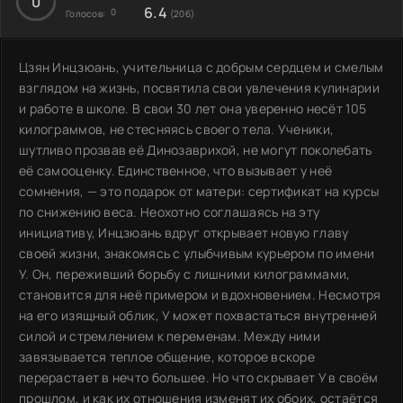
0
6.4
0
Голосов:
(206)
Цзян Инцзюань, учительница с добрым сердцем и смелым
взглядом на жизнь, посвятила свои увлечения кулинарии
и работе в школе. В свои 30 лет она уверенно несёт 105
килограммов, не стесняясь своего тела. Ученики,
шутливо прозвав её Динозаврихой, не могут поколебать
её самооценку. Единственное, что вызывает у неё
сомнения, — это подарок от матери: сертификат на курсы
по снижению веса. Неохотно соглашаясь на эту
инициативу, Инцзюань вдруг открывает новую главу
своей жизни, знакомясь с улыбчивым курьером по имени
У. Он, переживший борьбу с лишними килограммами,
становится для неё примером и вдохновением. Несмотря
на его изящный облик, У может похвастаться внутренней
силой и стремлением к переменам. Между ними
завязывается теплое общение, которое вскоре
перерастает в нечто большее. Но что скрывает У в своём
прошлом, и как их отношения изменят их обоих, остаётся