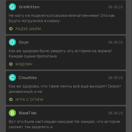
G
GrimKitten
08.08.26
Не могу не поделиться своими впечатлениями! Это как
будто погрузился в сказку:
РАДХЕ ШЬЯМ
O
Oxyn
08.08.26
Как же здорово было увидеть эту историю на экране!
Каждая сцена пропитана
МЭДЛИН
C
CloudVex
08.08.26
Как же здорово, что такие ленты всё ещё выходят! Сюжет
динамичный, и на
ИГРА С ОГНЁМ
B
BlazeTide
08.08.26
Вот это была настоящая находка! Не ожидал, что история
сможет так зацепить и