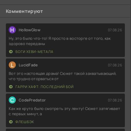
Комментируют
H
HollowGlow
07.08.26
Ну, это было что-то! Я просто в восторге от того, как
здорово переданы
БОГИ ХЕВИ-МЕТАЛА
L
LucidFade
07.08.26
Вот это настоящая драма! Сюжет такой захватывающий,
что трудно оторваться от
ГАРРИ ХАФТ: ПОСЛЕДНИЙ БОЙ
C
CodePredator
07.08.26
Как же круто было смотреть эту ленту! Сюжет затягивает
с первых минут, а
ФЛЕШБЭК