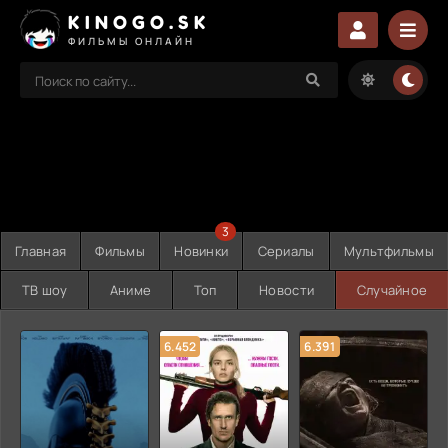
KINOGO.SK
ФИЛЬМЫ ОНЛАЙН
3
Главная
Фильмы
Новинки
Сериалы
Мультфильмы
ТВ шоу
Аниме
Топ
Новости
Случайное
6.452
6.391