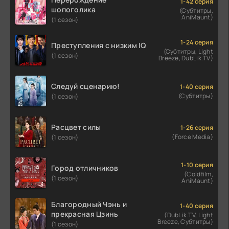
1-42 серия
шопоголика
(Субтитры,
AniMaunt)
(1 сезон)
1-24 серия
Преступления с низким IQ
(Субтитры, Light
(1 сезон)
Breeze, DubLik.TV)
Следуй сценарию!
1-40 серия
(Субтитры)
(1 сезон)
Расцвет силы
1-26 серия
(Force Media)
(1 сезон)
1-10 серия
Город отличников
(Coldfilm,
(1 сезон)
AniMaunt)
Благородный Чэнь и
1-40 серия
прекрасная Цзинь
(DubLik.TV, Light
Breeze, Субтитры)
(1 сезон)