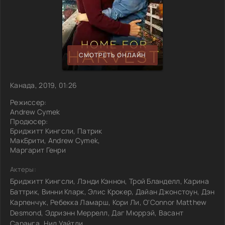
СМОТРЕТЬ ОНЛАЙН
Канада, 2019, 01:26
Режиссер:
Andrew Cymek
Продюсер:
Бриджитт Кингсли, Патрик
МакБрити, Andrew Cymek,
Маргарит Генри
Актеры:
Бриджитт Кингсли, Лэнди Кэннон, Трой Бланделл, Карина
Баттрик, Винни Кларк, Элис Крокер, Дайан Джонстоун, Дэн
Карпенчук, Ребекка Ламарш, Кори Ли, O'Connor Matthew
Desmond, Эдриэнн Меррелл, Даг Мюррэй, Васант
Саранга, Нил Уайтли