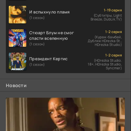
1-19 серия
И вспыхнуло пламя
(Субтитры, Light
(1 сезон)
Breeze, DubLik.TV)
1-2 серия
Стюарт Блум не смог
(Кураж-бамбей,
спасти вселенную
Дубляж HDrezka St.,
(1 сезон)
HDrezka Studio)
1-2 серия
Президент Кертис
(HDrezka Studio.
18+, HDrezka Studio,
(1 сезон)
Syncmer)
Новости