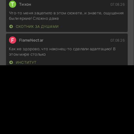
Т
Тихон
07.08.26
Что-то меня зацепило в этом сюжете, и знаете, ощущения
были яркие! Сложно даже
ОХОТНИК ЗА ДУШАМИ
F
FlameNectar
07.08.26
Как же здорово, что наконец-то сделали адаптацию! В
этом мире столько
ИНСТИТУТ
C
CozyVirus
07.08.26
Ничего себе! Вот это история! Сюжет закручивается так,
что сам не успеваешь
ДИЛЕММА