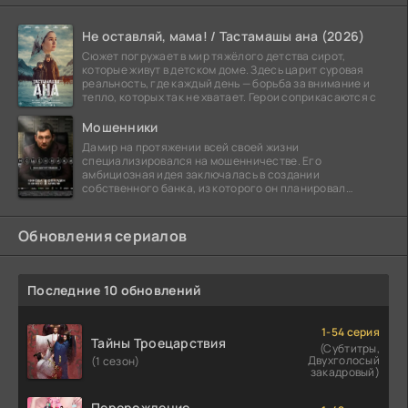
Не оставляй, мама! / Тастамашы ана (2026)
Сюжет погружает в мир тяжёлого детства сирот,
которые живут в детском доме. Здесь царит суровая
реальность, где каждый день — борьба за внимание и
тепло, которых так не хватает. Герои соприкасаются с
Мошенники
Дамир на протяжении всей своей жизни
специализировался на мошенничестве. Его
амбициозная идея заключалась в создании
собственного банка, из которого он планировал
похитить миллиарды долларов. Однако,
Обновления сериалов
Последние 10 обновлений
1-54 серия
Тайны Троецарствия
(Субтитры,
Двухголосый
(1 сезон)
закадровый)
Перерождение