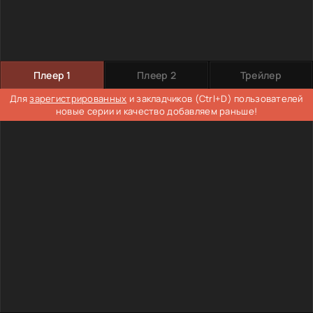
Плеер 1
Плеер 2
Трейлер
Для
зарегистрированных
и закладчиков (Ctrl+D) пользователей
новые серии и качество добавляем раньше!