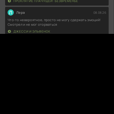
ПРОКЛЯТИЕ ПЛАЧУЩЕЙ: БЕЗВРЕМЕНЬЕ
Л
Лера
08.08.26
Что-то невероятное, просто не могу сдержать эмоций!
Смотрел и не мог оторваться
ДЖЕССИ И ЭЛЬФЕНОК
P
PikaPika
08.08.26
Как же круто, когда истории такие многослойные! В этой
работе удачно
ПРОСТИ НАМ ГРЕХИ НАШИ