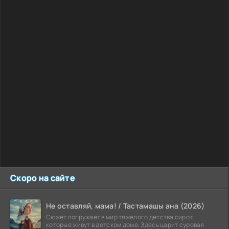
Скоро на сайте
Не оставляй, мама! / Тастамашы ана (2026)
Сюжет погружает в мир тяжёлого детства сирот,
которые живут в детском доме. Здесь царит суровая