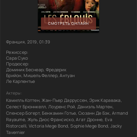
СМОТРЕТЬ ОНЛАЙН
Франция, 2019, 01:39
Режиссер:
Сара Суко
Продюсер:
Доминик Беснеар, Фредерик
Брийон, Мишель Феллер, Антуан
Ле Карпентье
Актеры:
Камилль Коттен, Жан-Пьер Дарруссен, Эрик Каравака,
Селест Брюннкелл, Лоуренс Рой, Даниэль Мартен,
Спенсер Богерт, Бенжамин Готье, Сюзанн Де Бэк, Armand
Rayaume, Жуль Диос Франсиско, Агат Дронне, Eva
Ristorcelli, Victoria Mege Bond, Sophie Mege Bond, Jacky
Tavernier