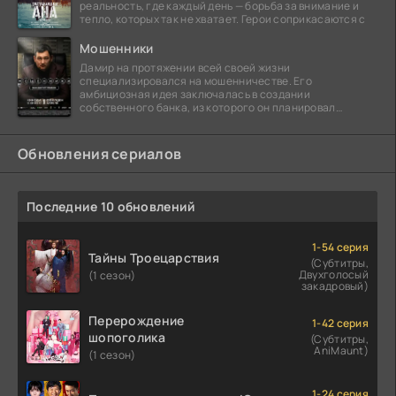
реальность, где каждый день — борьба за внимание и
тепло, которых так не хватает. Герои соприкасаются с
Мошенники
Дамир на протяжении всей своей жизни
специализировался на мошенничестве. Его
амбициозная идея заключалась в создании
собственного банка, из которого он планировал
похитить миллиарды долларов. Однако,
Обновления сериалов
Последние 10 обновлений
1-54 серия
Тайны Троецарствия
(Субтитры,
Двухголосый
(1 сезон)
закадровый)
Перерождение
1-42 серия
шопоголика
(Субтитры,
AniMaunt)
(1 сезон)
1-24 серия