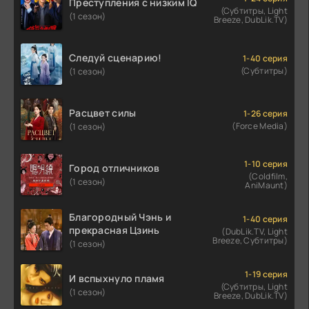
Преступления с низким IQ
(Субтитры, Light
(1 сезон)
Breeze, DubLik.TV)
Следуй сценарию!
1-40 серия
(Субтитры)
(1 сезон)
Расцвет силы
1-26 серия
(Force Media)
(1 сезон)
1-10 серия
Город отличников
(Coldfilm,
(1 сезон)
AniMaunt)
Благородный Чэнь и
1-40 серия
прекрасная Цзинь
(DubLik.TV, Light
Breeze, Субтитры)
(1 сезон)
1-19 серия
И вспыхнуло пламя
(Субтитры, Light
(1 сезон)
Breeze, DubLik.TV)