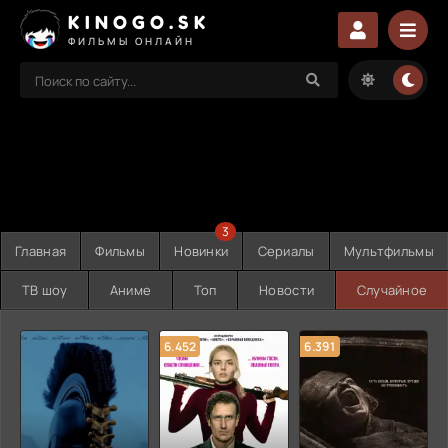
KINOGO.SK
ФИЛЬМЫ ОНЛАЙН
3
Главная
Фильмы
Новинки
Сериалы
Мультфильмы
ТВ шоу
Аниме
Топ
Новости
Случайное
6.452
6.391