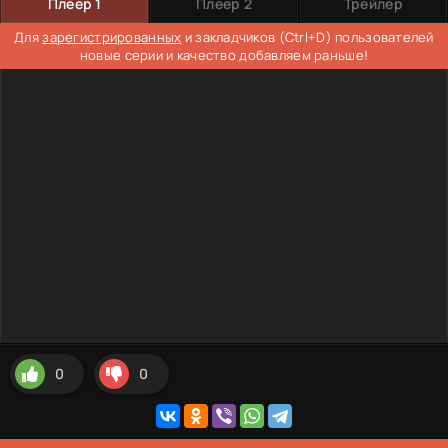
Плеер 1
Плеер 2
Трейлер
Для
зарегистрированных
и закладчиков (Ctrl+D) пользователей
новые серии и качество добавляем раньше!
0
0