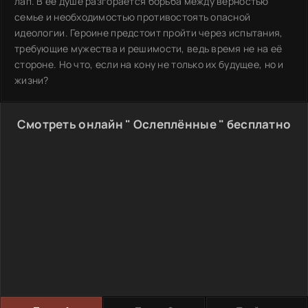
лап. В её душе разгорается борьба между верностью
семье и необходимостью противостоять опасной
идеологии. Героине предстоит пройти через испытания,
требующие мужества и решимости, ведь время не на её
стороне. Но что, если на кону не только их будущее, но и
жизни?
Смотреть онлайн " Ослеплённые " бесплатно