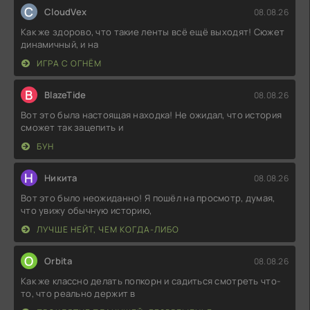
C
CloudVex
08.08.26
Как же здорово, что такие ленты всё ещё выходят! Сюжет
динамичный, и на
ИГРА С ОГНЁМ
B
BlazeTide
08.08.26
Вот это была настоящая находка! Не ожидал, что история
сможет так зацепить и
БУН
Н
Никита
08.08.26
Вот это было неожиданно! Я пошёл на просмотр, думая,
что увижу обычную историю,
ЛУЧШЕ НЕЙТ, ЧЕМ КОГДА-ЛИБО
O
Orbita
08.08.26
Как же классно делать попкорн и садиться смотреть что-
то, что реально держит в