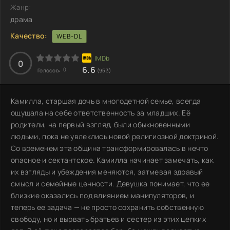
Жанр:
драма
Качество:
WEB-DL
0
6.6
0
Голосов:
(953)
Камилла, старшая дочь в многодетной семье, всегда
ощущала на себе ответственность за младших. Её
родители, на первый взгляд, были обыкновенными
людьми, пока не увлеклись новой религиозной доктриной.
Со временем эта община трансформировалась в нечто
опасное и сектантское. Камилла начинает замечать, как
их взгляды и убеждения меняются, затмевая здравый
смысл и семейные ценности. Девушка понимает, что ее
близкие оказались под влиянием манипуляторов, и
теперь ее задача — не просто сохранить собственную
свободу, но и вырвать братьев и сестер из этих цепких