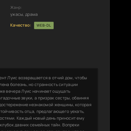
Жанр:
ужасы, драма
Качество:
WEB-DL
ент Луис возвращается в отчий дом, чтобы
лена болезнь, но странность ситуации
 же вечера Луис начинает ощущать
гадочные звуки, а призрак сестры, обвиняя
редостережение незнакомой женщины, которая
стойчивость отца, предлагающего уехать,
ностями. Каждый новый день приносит ему
 клубок давних семейных тайн. Вопреки