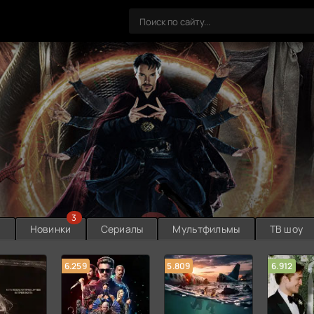
3
ы
Новинки
Сериалы
Мультфильмы
ТВ шоу
6.259
5.809
6.912