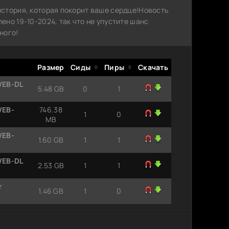
стория, которая покорит ваше сердце!Новость
но 19-10-2024, так что не упустите шанс
ного!
Размер
Сиды
Пиры
Скачать
WEB-DL
5.48 GB
0
1
WEB-
746.38
1
0
MB
WEB-
1.60 GB
1
1
WEB-DL
2.53 GB
1
1
т
1.46 GB
1
0