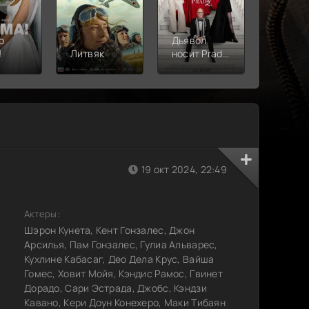
о
Дьявол
!
Литвяк
носит Prada
Верши
2
19 окт 2024, 22:49
Актеры:
Шэрон Кунета, Кент Гонзалес, Джон
Арсилья, Пам Гонзалес, Гулиа Альварес,
Кухлине Кабасаг, Део Дела Крус, Вайша
Гомес, Ховит Мойя, Кэндис Рамос, Гвинет
Дорадо, Сари Эстрада, Джобс, Кэндзи
Кавано, Кери Доун Конехеро, Маки Тибаян