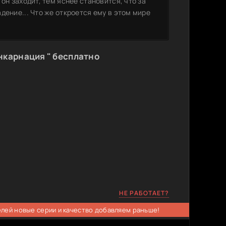
он заходит, тем яснее становится, что за
дение... Что же откроется ему в этом мире
нкарнация " бесплатно
НЕ РАБОТАЕТ?
елей новые серии и качество добавляем раньше!