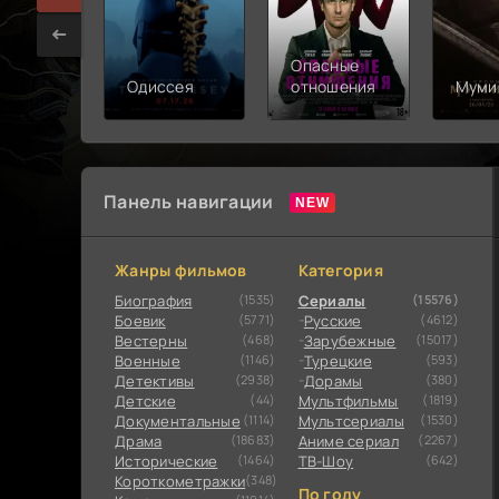
Опасные
Одиссея
отношения
Муми
Панель навигации
Жанры фильмов
Категория
Биография
(1535)
Сериалы
(15576)
Боевик
(5771)
Русские
(4612)
Вестерны
(468)
Зарубежные
(15017)
Военные
(1146)
Турецкие
(593)
Детективы
(2938)
Дорамы
(380)
Детские
(44)
Мультфильмы
(1819)
Документальные
(1114)
Мультсериалы
(1530)
Драма
(18683)
Аниме сериал
(2267)
Исторические
(1464)
ТВ-Шоу
(642)
Короткометражки
(348)
По году