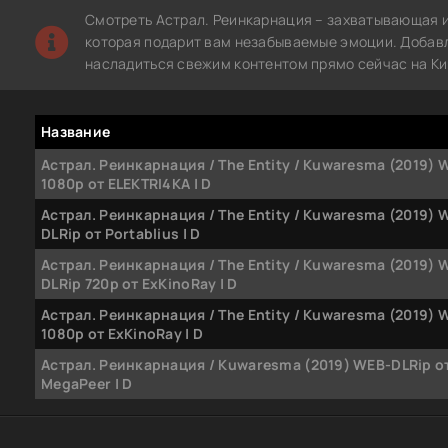
Смотреть Астрал. Реинкарнация – захватывающая и
которая подарит вам незабываемые эмоции. Добавле
насладиться свежим контентом прямо сейчас на Ки
Название
Астрал. Реинкарнация / The Entity / Kuwaresma (2019) 
1080p от ELEKTRI4KA | D
Астрал. Реинкарнация / The Entity / Kuwaresma (2019) 
DLRip от Portablius | D
Астрал. Реинкарнация / The Entity / Kuwaresma (2019) 
DLRip 720p от ExKinoRay | D
Астрал. Реинкарнация / The Entity / Kuwaresma (2019) 
1080p от ExKinoRay | D
Астрал. Реинкарнация / Kuwaresma (2019) WEB-DLRip о
MegaPeer | D