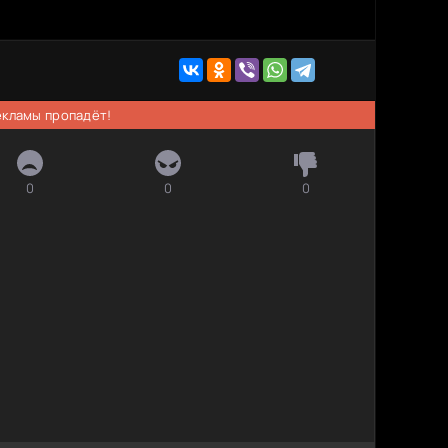
рекламы пропадёт!
0
0
0