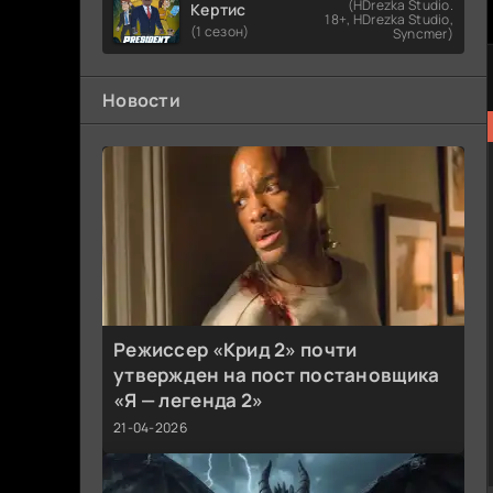
(HDrezka Studio.
Кертис
18+, HDrezka Studio,
(1 сезон)
Syncmer)
Новости
Режиссер «Крид 2» почти
утвержден на пост постановщика
«Я — легенда 2»
21-04-2026