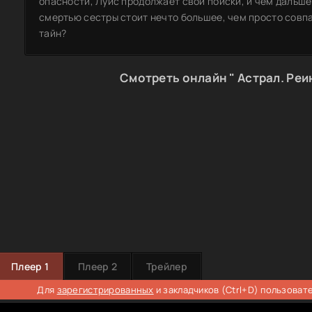
опасности, Луис продолжает свои поиски, и чем дальше 
смертью сестры стоит нечто большее, чем просто совпа
тайн?
Смотреть онлайн " Астрал. Реи
Плеер 1
Плеер 2
Трейлер
Для
зарегистрированных
и закладчиков (Ctrl+D) пользоват