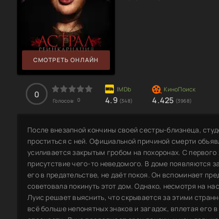
СМОТРЕТЬ ОНЛАЙН
0
4.9
4.425
0
Голосов:
(348)
(3968)
После внезапной кончины своей сестры-близнеца, студ
проститься с ней. Официальной причиной смерти объяв
усиливается закрытым гробом на похоронах. С первого
присутствие чего-то неведомого. В доме появляются за
его в предательстве, не даёт покоя. Он вспоминает п
советовала покинуть этот дом. Однако, несмотря на на
Луис решает выяснить, что скрывается за этими стран
всё больше непонятных знаков и загадок, вплетая его в