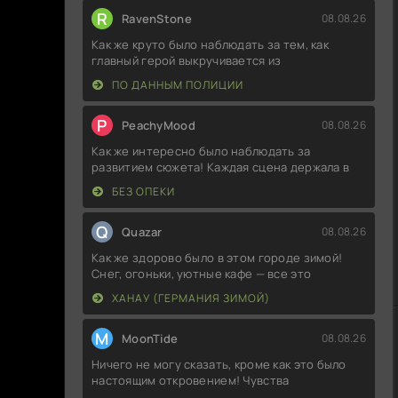
R
RavenStone
08.08.26
Как же круто было наблюдать за тем, как
главный герой выкручивается из
ПО ДАННЫМ ПОЛИЦИИ
P
PeachyMood
08.08.26
Как же интересно было наблюдать за
развитием сюжета! Каждая сцена держала в
БЕЗ ОПЕКИ
Q
Quazar
08.08.26
Как же здорово было в этом городе зимой!
Снег, огоньки, уютные кафе — все это
ХАНАУ (ГЕРМАНИЯ ЗИМОЙ)
M
MoonTide
08.08.26
Ничего не могу сказать, кроме как это было
настоящим откровением! Чувства