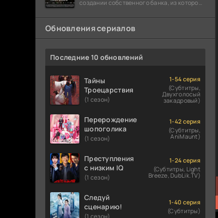
создании собственного банка, из которого
он планировал похитить миллиарды
долларов. Однако,
Обновления сериалов
Последние 10 обновлений
1-54 серия
Тайны
(Субтитры,
Троецарствия
Двухголосый
(1 сезон)
закадровый)
Перерождение
1-42 серия
шопоголика
(Субтитры,
AniMaunt)
(1 сезон)
Преступления
1-24 серия
с низким IQ
(Субтитры, Light
Breeze, DubLik.TV)
(1 сезон)
Следуй
1-40 серия
сценарию!
(Субтитры)
(1 сезон)