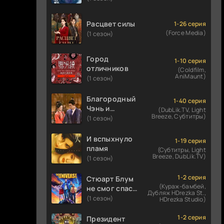
Расцвет силы
1-26 серия
(Force Media)
(1 сезон)
Город
1-10 серия
отличников
(Coldfilm,
AniMaunt)
(1 сезон)
Благородный
1-40 серия
Чэнь и
(DubLik.TV, Light
Breeze, Субтитры)
прекрасная
(1 сезон)
Цзинь
И вспыхнуло
1-19 серия
пламя
(Субтитры, Light
Breeze, DubLik.TV)
(1 сезон)
1-2 серия
Стюарт Блум
(Кураж-бамбей,
не смог спасти
Дубляж HDrezka St.,
вселенную
(1 сезон)
HDrezka Studio)
1-2 серия
Президент