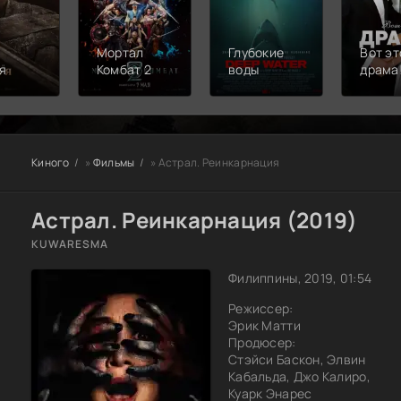
Мортал
Глубокие
Вот эт
я
Комбат 2
воды
драма
Киного
»
Фильмы
» Астрал. Реинкарнация
Астрал. Реинкарнация (2019)
KUWARESMA
Филиппины, 2019, 01:54
Режиссер:
Эрик Матти
Продюсер:
Стэйси Баскон, Элвин
Кабальда, Джо Калиро,
Куарк Энарес