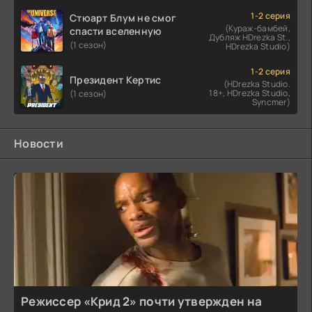
1-2 серия
Стюарт Блум не смог
(Кураж-бамбей,
спасти вселенную
Дубляж HDrezka St.,
(1 сезон)
HDrezka Studio)
1-2 серия
Президент Кертис
(HDrezka Studio.
18+, HDrezka Studio,
(1 сезон)
Syncmer)
Новости
Режиссер «Крид 2» почти утвержден на