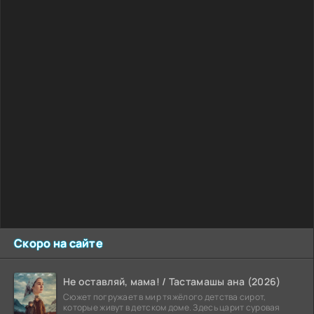
Скоро на сайте
Не оставляй, мама! / Тастамашы ана (2026)
Сюжет погружает в мир тяжёлого детства сирот,
которые живут в детском доме. Здесь царит суровая