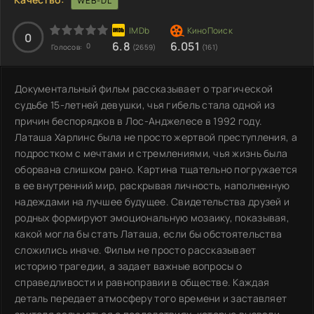
WEB-DL
0
6.8
6.051
0
Голосов:
(2659)
(161)
Документальный фильм рассказывает о трагической
судьбе 15-летней девушки, чья гибель стала одной из
причин беспорядков в Лос-Анджелесе в 1992 году.
Латаша Харлинс была не просто жертвой преступления, а
подростком с мечтами и стремлениями, чья жизнь была
оборвана слишком рано. Картина тщательно погружается
в ее внутренний мир, раскрывая личность, наполненную
надеждами на лучшее будущее. Свидетельства друзей и
родных формируют эмоциональную мозаику, показывая,
какой могла бы стать Латаша, если бы обстоятельства
сложились иначе. Фильм не просто рассказывает
историю трагедии, а задает важные вопросы о
справедливости и равноправии в обществе. Каждая
деталь передает атмосферу того времени и заставляет