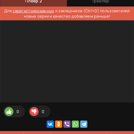
Плеер 2
Трейлер
Для
зарегистрированных
и закладчиков (Ctrl+D) пользователей
новые серии и качество добавляем раньше!
0
0