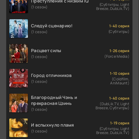
Преступления с низким IQ
(Субтитры, Light
(1 сезон)
Breeze, DubLik.TV)
Следуй сценарию!
1-40 серия
(Субтитры)
(1 сезон)
Расцвет силы
1-26 серия
(Force Media)
(1 сезон)
1-10 серия
Город отличников
(Coldfilm,
(1 сезон)
AniMaunt)
Благородный Чэнь и
1-40 серия
прекрасная Цзинь
(DubLik.TV, Light
Breeze, Субтитры)
(1 сезон)
1-19 серия
И вспыхнуло пламя
(Субтитры, Light
(1 сезон)
Breeze, DubLik.TV)