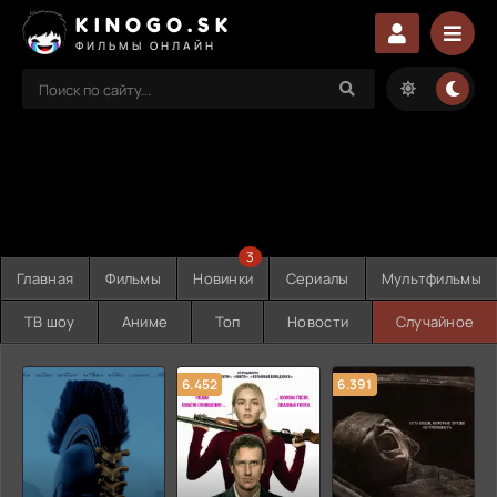
KINOGO.SK
ФИЛЬМЫ ОНЛАЙН
3
Главная
Фильмы
Новинки
Сериалы
Мультфильмы
ТВ шоу
Аниме
Топ
Новости
Случайное
6.452
6.391