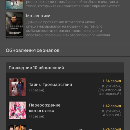
реальность, где каждый день — борьба за внимание и
тепло, которых так не хватает. Герои соприкасаются с
Мошенники
Дамир на протяжении всей своей жизни
специализировался на мошенничестве. Его
амбициозная идея заключалась в создании
собственного банка, из которого он планировал
похитить миллиарды долларов. Однако,
Обновления сериалов
Последние 10 обновлений
1-54 серия
Тайны Троецарствия
(Субтитры,
Двухголосый
(1 сезон)
закадровый)
Перерождение
1-42 серия
шопоголика
(Субтитры,
AniMaunt)
(1 сезон)
1-24 серия