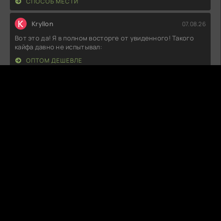
СПОСОБ МЕСТИ
K
Kryllon
07.08.26
Вот это да! Я в полном восторге от увиденного! Такого
кайфа давно не испытывал:
ОПТОМ ДЕШЕВЛЕ
Д
Даня
07.08.26
Не могу не поделиться впечатлениями! Такого я не
ожидал: атмосфера
ПРИВЯЗАННЫЙ